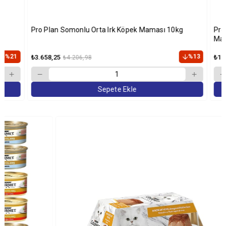
Pro Plan Somonlu Orta Irk Köpek Maması 10kg
Pro 
Mama
%21
%13
₺3.658,25
₺1.4
₺4.206,98
Sepete Ekle