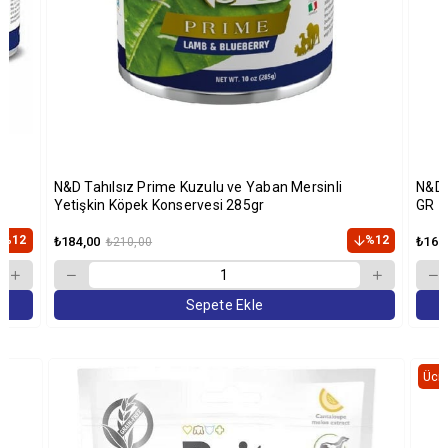
N&D Tahılsız Prime Kuzulu ve Yaban Mersinli
N&D 
Yetişkin Köpek Konservesi 285gr
GR
%12
%12
₺184,00
₺167
₺210,00
Sepete Ekle
Ücre