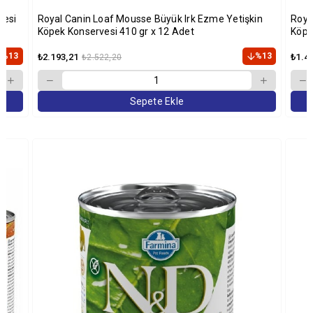
vesi
Royal Canin Loaf Mousse Büyük Irk Ezme Yetişkin
Roya
Köpek Konservesi 410 gr x 12 Adet
Köpe
%13
%13
₺2.193,21
₺1.4
₺2.522,20
Sepete Ekle