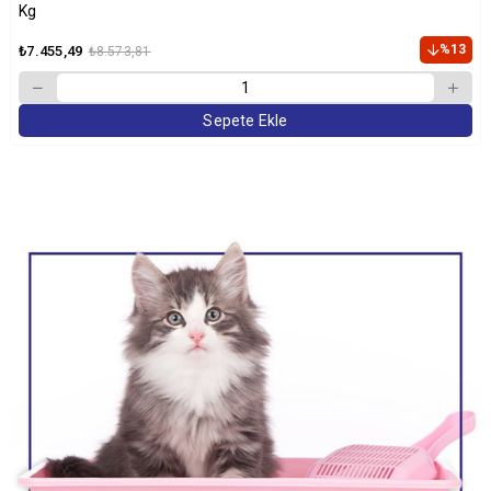
Kg
%13
₺7.455,49
₺8.573,81
Sepete Ekle