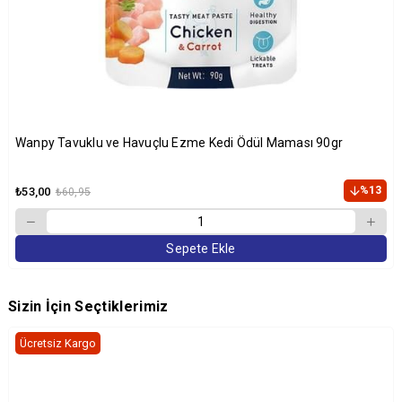
Wanpy Tavuklu ve Havuçlu Ezme Kedi Ödül Maması 90gr
%13
₺53,00
₺60,95
Sepete Ekle
Sizin İçin Seçtiklerimiz
Ücretsiz Kargo