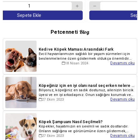
Sepete Ekle
Blog
Petcenneti
Kedi ve Köpek Maması Arasındaki Fark
Evcil hayvanlarımızın sağlıklı bir yaşam sürmeleri için
beslenmelerine özen göstermek oldukça önemlidir.
.
Devamını oku
Kediler ve köpekler, ihtiyaçlarına.
18 Nisan 2024
Köpeğiniz için en iyi olanı nasıl seçerken nelere dikkat etmelisiniz?
Biliyoruz, köpeğiniz en sadık dostunuz, ailenizin biricik
üyesi ve en iyi arkadaşınız. Onun sağlığını korumak ve
Devamını oku
27 Ekim 2023
mutlu bir yaşam sürdürmes..
Köpek Şampuanı Nasıl Seçilmeli?
Köpekler, hayatımızın en sevimli ve sadık dostlarıdır.
Onların sağlığına ve görünümüne özen göstermek,
Devamını oku
27 Ekim 2023
mutlu ve sağlıklı bir yaşam sürmele..