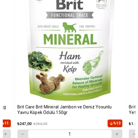
2kg
Brit Care Brit Mineral Jambon ve Deniz Yosunlu
Brit 
Yavru Köpek Ödülü 150gr
Yeti
%11
%13
₺247,00
₺1.2
₺284,05