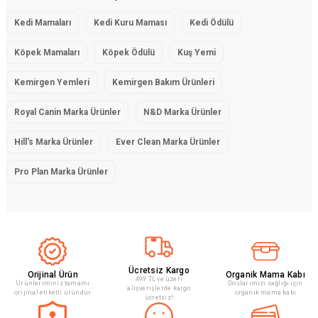
ürünleri ve kedi vitaminleri yer almaktadır.
Köpek ürünleri ise köpek kuru maması,
köpek
Kedi Mamaları
Kedi Kuru Maması
Kedi Ödülü
konserve mamaları
,
köpek vitaminleri
,
köpek
Köpek Mamaları
Köpek Ödülü
Kuş Yemi
ödülleri
,
köpek eğitim ürünleri
ve köpek
şampuanları gibi çeşitli seçenekler
Kemirgen Yemleri
Kemirgen Bakım Ürünleri
sunmaktadır.
Royal Canin Marka Ürünler
N&D Marka Ürünler
Evcil hayvanınızın beslenme ihtiyaçlarına uygun
olarak formüle edilmiş olan ürünlerimiz yüksek
Hill's Marka Ürünler
Ever Clean Marka Ürünler
kalite içeriklere sahiptir ve onların sağlıklı bir
Pro Plan Marka Ürünler
yaşam sürmelerine yardımcı olur.
Ayrıca evcil hayvanınızın tüylerini temizlemek,
eğitim sürecinde destek almak veya cilt
sağlığını korumak için ihtiyaç duyduğunuz diğer
ürünleri de web sitemizde bulabilirsiniz.
Ücretsiz Kargo
Orijinal Ürün
Organik Mama Kabı
499 TL ve üzeri
Ürünleriminiz tamamı
Doslarımızı sağlığı için
alışverişlerde kargo
Kedinizin veya köpeğinizin mutlu ve sağlıklı bir
orijinal etiketli üründür
organik mama kabı
ücretsiz!
yaşam sürmesi için doğru ürünleri seçmek