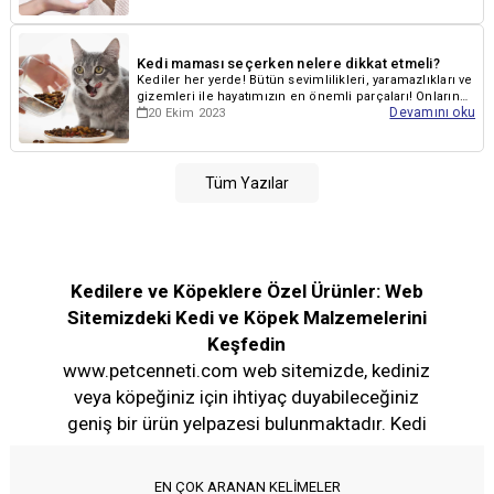
Kedi maması seçerken nelere dikkat etmeli?
Kediler her yerde! Bütün sevimlilikleri, yaramazlıkları ve
gizemleri ile hayatımızın en önemli parçaları! Onların
Devamını oku
20 Ekim 2023
sağlıklı ve mutlu bir...
Tüm Yazılar
Kedilere ve Köpeklere Özel Ürünler: Web
Sitemizdeki Kedi ve Köpek Malzemelerini
Keşfedin
www.petcenneti.com web sitemizde, kediniz
veya köpeğiniz için ihtiyaç duyabileceğiniz
geniş bir ürün yelpazesi bulunmaktadır. Kedi
ürünleri arasında
kuru mama
,
konserve
mamalar
,
kedi kumu
,
kedi ödülleri
, kedi sağlık
EN ÇOK ARANAN KELİMELER