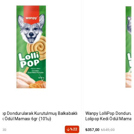
baklı
Wanpy LolliPop Dondurularak Kurutulmuş Kızılcıklı
Wanp
Lolipop Kedi Ödül Maması 1,4gr (10'lu)
Mers
%22
%35
₺357,00
₺715
₺549,00