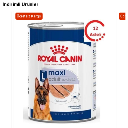
İndirimli Ürünler
Ücretsiz Kargo
Ücre