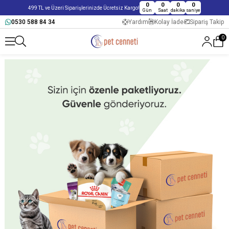
0
0
0
0
499 TL ve Üzeri Siparişlerinizde Ücretsiz Kargo!
Gün
Saat
dakika
saniye
0530 588 84 34
Yardım
Kolay İade
Sipariş Takip
0