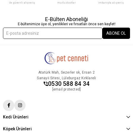
ile güvenli alışveriş
mutlu dostlar
imkanıyla alışveriş
E-Bülten Aboneliği
E-bültenimize üye ol, yenilikleri ve fırsatları önce sen keşfet!
ABONE OL
Atatürk Mah, Sezerler sk, Ersan 2
Sanayii Sitesi, Lüleburgaz Kırklareli
0530 588 84 34
[email protected]
Kedi Ürünleri
Köpek Ürünleri