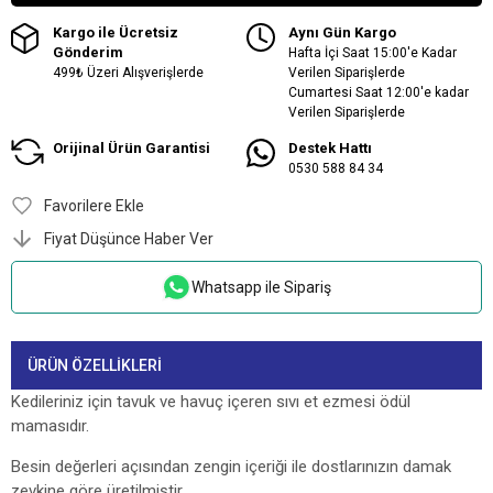
Kargo ile Ücretsiz
Aynı Gün Kargo
Gönderim
Hafta İçi Saat 15:00'e Kadar
499₺ Üzeri Alışverişlerde
Verilen Siparişlerde
Cumartesi Saat 12:00'e kadar
Verilen Siparişlerde
Orijinal Ürün Garantisi
Destek Hattı
0530 588 84 34
Favorilere Ekle
Fiyat Düşünce Haber Ver
Whatsapp ile Sipariş
ÜRÜN ÖZELLIKLERI
Kedileriniz için tavuk ve havuç içeren sıvı et ezmesi ödül
mamasıdır.
Besin değerleri açısından zengin içeriği ile dostlarınızın damak
zevkine göre üretilmiştir.