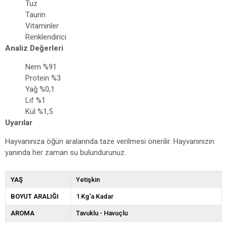
Tuz
Taurin
Vitaminler
Renklendirici
Analiz Değerleri
Nem %91
Protein %3
Yağ %0,1
Lif %1
Kül %1,5
Uyarılar
Hayvanınıza öğün aralarında taze verilmesi önerilir. Hayvanınızın
yanında her zaman su bulundurunuz.
YAŞ
Yetişkin
BOYUT ARALIĞI
1 Kg'a Kadar
AROMA
Tavuklu - Havuçlu