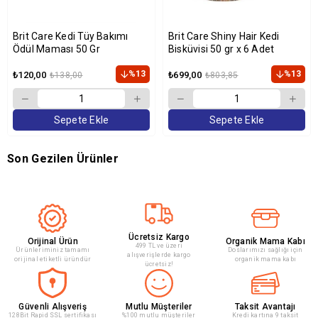
Brit Care Kedi Tüy Bakımı
Brit Care Shiny Hair Kedi
Ödül Maması 50 Gr
Bisküvisi 50 gr x 6 Adet
%13
%13
₺120,00
₺699,00
₺138,00
₺803,85
Sepete Ekle
Sepete Ekle
Son Gezilen Ürünler
Ücretsiz Kargo
Orijinal Ürün
Organik Mama Kabı
499 TL ve üzeri
Ürünleriminiz tamamı
Doslarımızı sağlığı için
alışverişlerde kargo
orijinal etiketli üründür
organik mama kabı
ücretsiz!
Güvenli Alışveriş
Mutlu Müşteriler
Taksit Avantajı
128Bit Rapid SSL sertifikası
%100 mutlu müşteriler
Kredi kartına 9 taksit