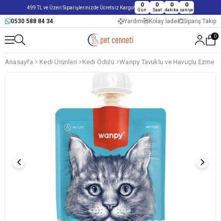
0
0
0
0
499 TL ve Üzeri Siparişlerinizde Ücretsiz Kargo!
Gün
Saat
dakika
saniye
0530 588 84 34
Yardım
Kolay İade
Sipariş Takip
0
Anasayfa
Kedi Ürünleri
Kedi Ödülü
Wanpy Tavuklu ve Havuçlu Ezme K