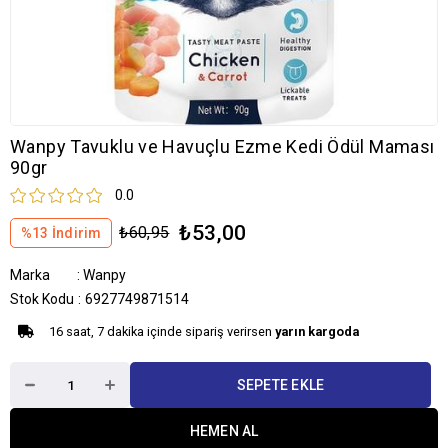
Wanpy Tavuklu ve Havuçlu Ezme Kedi Ödül Maması
90gr
0.0
₺53,00
₺60,95
%
13
İndirim
Marka
:
Wanpy
Stok Kodu
6927749871514
16 saat, 7 dakika içinde sipariş verirsen
yarın kargoda