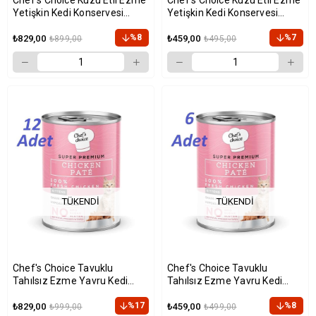
Yetişkin Kedi Konservesi
Yetişkin Kedi Konservesi
400gr x 12 Adet
400gr x 6 Adet
%8
%7
₺829,00
₺459,00
₺899,00
₺495,00
TÜKENDI
TÜKENDI
Chef's Choice Tavuklu
Chef's Choice Tavuklu
Tahılsız Ezme Yavru Kedi
Tahılsız Ezme Yavru Kedi
Konservesi 400gr x 12 Adet
Konservesi 400gr x 6 Adet
%17
%8
₺829,00
₺459,00
₺999,00
₺499,00