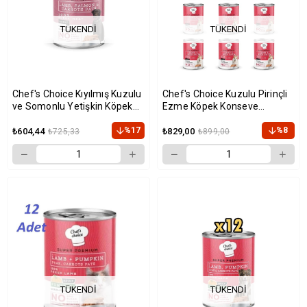
TÜKENDI
TÜKENDI
Chef's Choice Kıyılmış Kuzulu
Chef's Choice Kuzulu Pirinçli
ve Somonlu Yetişkin Köpek
Ezme Köpek Konseve
Konservesi 400gr x 12 Adet
Mamasi 400 Gr x 12 Adet
%17
%8
₺604,44
₺829,00
₺725,33
₺899,00
TÜKENDI
TÜKENDI