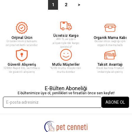
1
2
>
Ücretsiz Kargo
Orijinal Ürün
Organik Mama Kabı
499 TL ve üzeri
Ürünleriminiz tamamı
Doslarımızı sağlığı için
alışverişlerde kargo
orijinal etiketli üründür
organik mama kabı
ücretsiz!
Güvenli Alışveriş
Mutlu Müşteriler
Taksit Avantajı
128Bit Rapid SSL sertifikası
%100 mutlu müşteriler
Kredi kartına 9 taksit
ile güvenli alışveriş
mutlu dostlar
imkanıyla alışveriş
E-Bülten Aboneliği
E-bültenimize üye ol, yenilikleri ve fırsatları önce sen keşfet!
ABONE OL