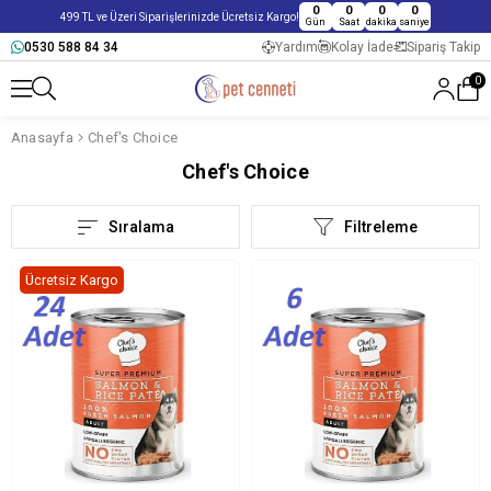
0
0
0
0
499 TL ve Üzeri Siparişlerinizde Ücretsiz Kargo!
Gün
Saat
dakika
saniye
0530 588 84 34
Yardım
Kolay İade
Sipariş Takip
0
Anasayfa
Chef's Choice
Chef's Choice
Sıralama
Filtreleme
Ücretsiz Kargo