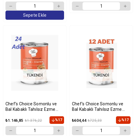
Sepete Ekle
TÜKENDI
TÜKENDI
Chef's Choice Somonlu ve
Chef's Choice Somonlu ve
Bal Kabaklı Tahılsız Ezme
Bal Kabaklı Tahılsız Ezme
Yetişkin Kedi Konservesi
Yetişkin Kedi Konservesi
400gr x 24 Adet
%17
400gr x 12 Adet
%17
₺1.146,85
₺604,44
₺1.376,22
₺725,33