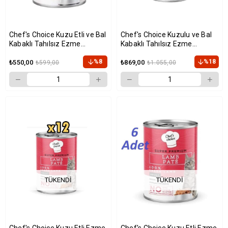
Chef's Choice Kuzu Etli ve Bal
Chef's Choice Kuzulu ve Bal
Kabaklı Tahılsız Ezme
Kabaklı Tahılsız Ezme
Yetişkin Kedi Konservesi
Yetişkin Köpek Konservesi
400gr x 12 Adet
%8
400gr x 12 Adet
%18
₺550,00
₺869,00
₺599,00
₺1.055,00
TÜKENDI
TÜKENDI
Chef's Choice Kuzu Etli Ezme
Chef's Choice Kuzu Etli Ezme