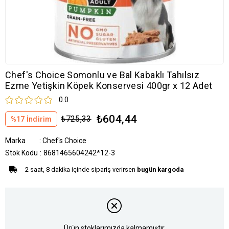
Chef's Choice Somonlu ve Bal Kabaklı Tahılsız
Ezme Yetişkin Köpek Konservesi 400gr x 12 Adet
0.0
₺604,44
₺725,33
%
17
İndirim
Marka
:
Chef's Choice
Stok Kodu
8681465604242*12-3
2 saat, 8 dakika içinde sipariş verirsen
bugün kargoda
Ürün stoklarımızda kalmamıştır.