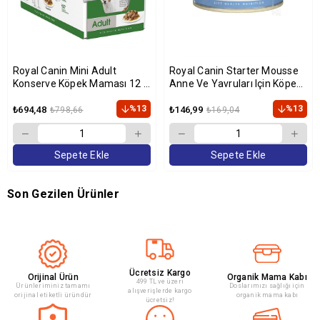
Royal Canin Mini Adult
Royal Canin Starter Mousse
Konserve Köpek Maması 12 x
Anne Ve Yavruları Için Köpek
85 Gr
Konservesi 195 gr
%13
%13
₺694,48
₺146,99
₺798,66
₺169,04
Sepete Ekle
Sepete Ekle
Son Gezilen Ürünler
Ücretsiz Kargo
Orijinal Ürün
Organik Mama Kabı
499 TL ve üzeri
Ürünleriminiz tamamı
Doslarımızı sağlığı için
alışverişlerde kargo
orijinal etiketli üründür
organik mama kabı
ücretsiz!