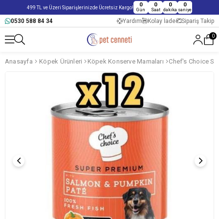
0
0
0
0
499 TL ve Üzeri Siparişlerinizde Ücretsiz Kargo!
Gün
Saat
dakika
saniye
0530 588 84 34
Yardım
Kolay İade
Sipariş Takip
0
Anasayfa
Köpek Ürünleri
Köpek Konserve Mamaları