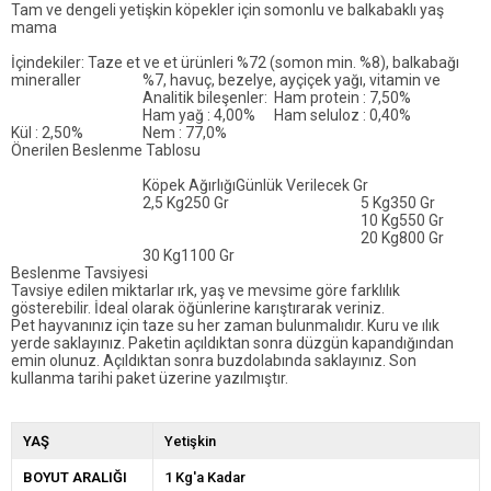
Tam ve dengeli yetişkin köpekler için somonlu ve balkabaklı yaş
mama
İçindekiler: Taze et ve et ürünleri %72 (somon min. %8), balkabağı
mineraller
%7, havuç, bezelye, ayçiçek yağı, vitamin ve
Analitik bileşenler:
Ham protein : 7,50%
Ham yağ : 4,00%
Ham seluloz : 0,40%
Kül : 2,50%
Nem : 77,0%
Önerilen Beslenme Tablosu
Köpek Ağırlığı
Günlük Verilecek Gr
2,5 Kg
250 Gr
5 Kg
350 Gr
10 Kg
550 Gr
20 Kg
800 Gr
30 Kg
1100 Gr
Beslenme Tavsiyesi
Tavsiye edilen miktarlar ırk, yaş ve mevsime göre farklılık
gösterebilir. İdeal olarak öğünlerine karıştırarak veriniz.
Pet hayvanınız için taze su her zaman bulunmalıdır. Kuru ve ılık
yerde saklayınız. Paketin açıldıktan sonra düzgün kapandığından
emin olunuz. Açıldıktan sonra buzdolabında saklayınız. Son
kullanma tarihi paket üzerine yazılmıştır.
YAŞ
Yetişkin
BOYUT ARALIĞI
1 Kg'a Kadar