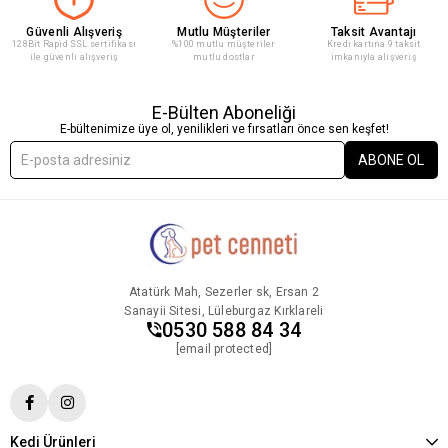
Güvenli Alışveriş
Mutlu Müşteriler
Taksit Avantajı
128Bit Rapid SSL sertifikası
%100 mutlu müşteriler
Kredi kartına 9 taksit
ile güvenli alışveriş
mutlu dostlar
imkanıyla alışveriş
E-Bülten Aboneliği
E-bültenimize üye ol, yenilikleri ve fırsatları önce sen keşfet!
ABONE OL
Atatürk Mah, Sezerler sk, Ersan 2
Sanayii Sitesi, Lüleburgaz Kırklareli
0530 588 84 34
[email protected]
Kedi Ürünleri