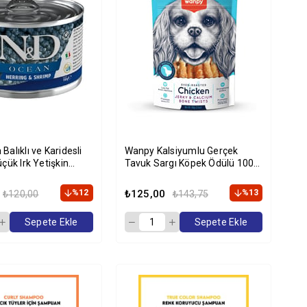
Balıklı ve Karidesli
Wanpy Kalsiyumlu Gerçek
üçük Irk Yetişkin
Tavuk Sargı Köpek Ödülü 100
servesi 140gr
gr
%12
₺125,00
%13
₺120,00
₺143,75
Sepete Ekle
Sepete Ekle