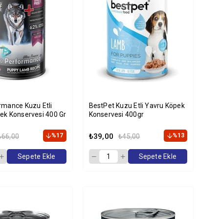
rmance Kuzu Etli
BestPet Kuzu Etli Yavru Köpek
ek Konservesi 400 Gr
Konservesi 400gr
%17
₺39,00
%13
₺66,00
₺45,00
Sepete Ekle
Sepete Ekle