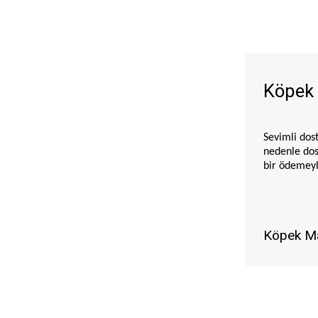
Sığır Etli
Sığır Etli - Havuçlu
Sığır Etli - Tavuklu
Somonlu
Somonlu - Alabalıklı
Köpek 
Somonlu - Bal Kabaklı
Somonlu - Morina Balıklı
Sevimli dost
Somonlu - Patatesli
nedenle dos
Somonlu - Pirinçli
bir ödemeyle
Somonlu - Ringa Balıklı
Somonlu - Tavuklu
Somonlu - Tropikal Meyveli
Köpek M
Somonlu-Yaban Mersinli
Sütlü
Tatlı Patatesli
Ürün katalo
Tavşanlı
lezzetli ma