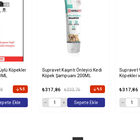
Supravet Kaşıntı Önleyici Kedi
Supravet 
00ML
Köpek Şampuanı 200ML
Köpekler 
%5
₺317,86
%5
₺317,86
78
₺333,76
epete Ekle
Sepete Ekle