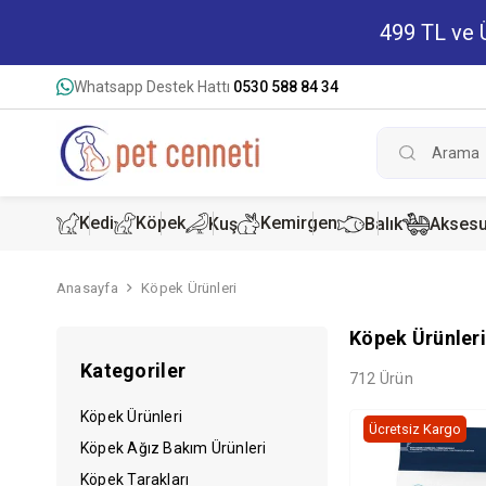
499 TL ve Ü
Whatsapp Destek Hattı
0530 588 84 34
Kedi
Köpek
Kemirgen
Kuş
Balık
Aksesu
Anasayfa
Köpek Ürünleri
Kedi Kur
Köpek K
Hamster
Köpek Ürünler
Kategoriler
Kedi Kon
Köpek Ko
Tavşan 
712 Ürün
Köpek Ürünleri
Ücretsiz Kargo
Köpek Ağız Bakım Ürünleri
Köpek Tarakları