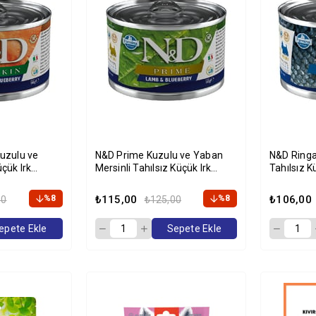
Kuzulu ve
N&D Prime Kuzulu ve Yaban
N&D Ringa 
çük Irk
Mersinli Tahılsız Küçük Irk
Tahılsız K
 Köpek
Yetişkin Köpek Konservesi
Köpek Kon
140gr
%8
₺115,00
%8
₺106,00
00
₺125,00
epete Ekle
Sepete Ekle