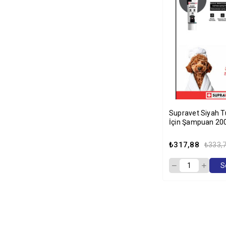
Kuzu Etli - Havuçlu
Kuzu Etli - Pirinçli
Kuzu Etli - Sığır Etli
Kuzu Etli - Somonlu
Kuzu Etli - Tropikal Meyveli
Kuzu Etli - Yaban Mersinli
Kümes Hayvanları
Morina Balıklı
Supravet Siyah Tüylü Köpekler
İçin Şampuan 2
Morina Balıklı - Karidesli
Morina Balıklı - Portakallı
₺317,88
₺333,
Ördek Etli
S
Ördekli
Ördekli - Havuçlu
Peynirli
Ringa Balıklı