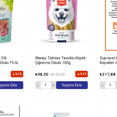
Etli
Wanpy Tahılsız Tavuklu Köpek
Supravet K
dülü 75 Gr
Çiğneme Ödülü 100g
Köpekler 
%13
₺98,00
%13
₺317,88
5
₺112,70
epete Ekle
Sepete Ekle