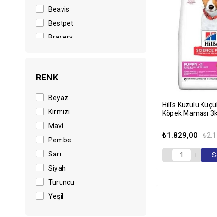
Beavis
Bestpet
Bravery
Brit Care
Chef's Choice
RENK
Crocus
Dog Chow
Beyaz
Hill's Kuzulu Küçü
Dr. Sacchi
Kırmızı
Köpek Maması 3
Eastland
Mavi
₺1.829,00
₺2.1
Econature
Pembe
Enjoy
Sarı
S
Felicia
Siyah
Ferplast
Turuncu
Flamingo
Yeşil
Flexi