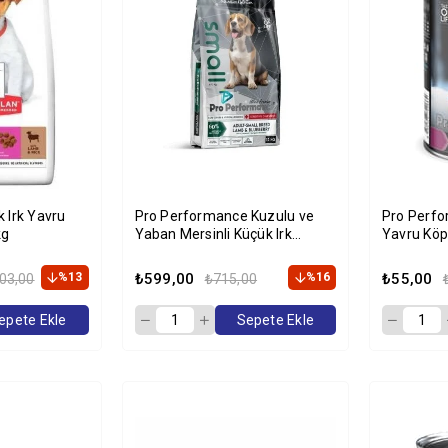
k Irk Yavru
Pro Performance Kuzulu ve
Pro Perfo
kg
Yaban Mersinli Küçük Irk
Yavru Köp
Yetişkin Köpek Maması 2 Kg
%13
₺599,00
%16
₺55,00
03,00
₺715,00
epete Ekle
Sepete Ekle