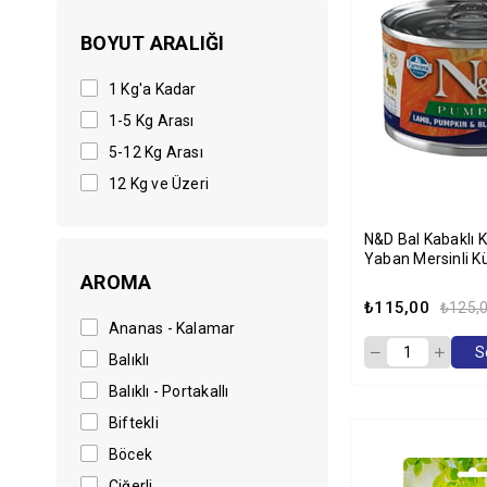
Royal Canin
BOYUT ARALIĞI
Smart Bones
Supravet
1 Kg'a Kadar
Supreme
1-5 Kg Arası
Tomi
5-12 Kg Arası
Versele Laga
12 Kg ve Üzeri
Wanpy
N&D Bal Kabaklı 
Zoovital
Yaban Mersinli Kü
Tahılsız Yetişkin
AROMA
Konservesi 140gr
₺115,00
₺125,
Ananas - Kalamar
S
Balıklı
Balıklı - Portakallı
Biftekli
Böcek
Ciğerli