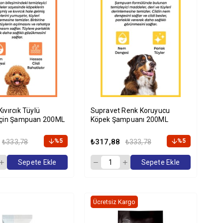
ıvırcık Tüylü
Supravet Renk Koruyucu
İçin Şampuan 200ML
Köpek Şampuanı 200ML
%5
₺317,88
%5
₺333,78
₺333,78
Sepete Ekle
Sepete Ekle
Ücretsiz Kargo