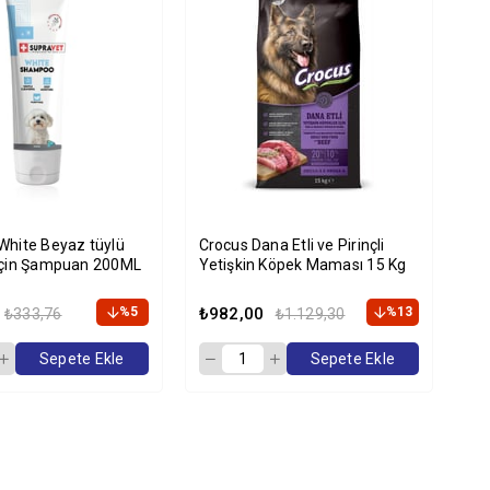
White Beyaz tüylü
Crocus Dana Etli ve Pirinçli
için Şampuan 200ML
Yetişkin Köpek Maması 15 Kg
%5
₺982,00
%13
₺333,76
₺1.129,30
Sepete Ekle
Sepete Ekle