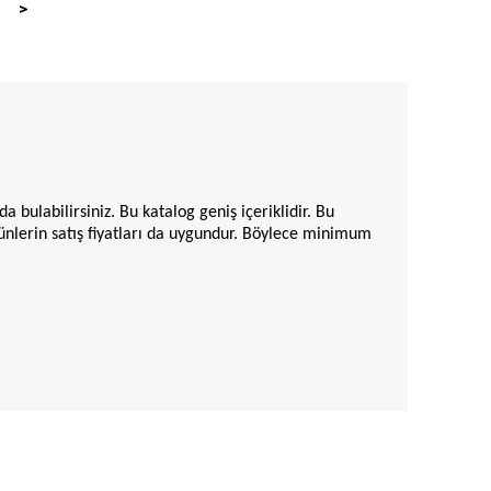
>
bulabilirsiniz. Bu katalog geniş içeriklidir. Bu
Ürünlerin satış fiyatları da uygundur. Böylece minimum
erisinde acıkabilir. Bu durumda
köpek ürünleri
olan
elliğe sahiptir. Böylece dostunuzun maksimum düzeyde