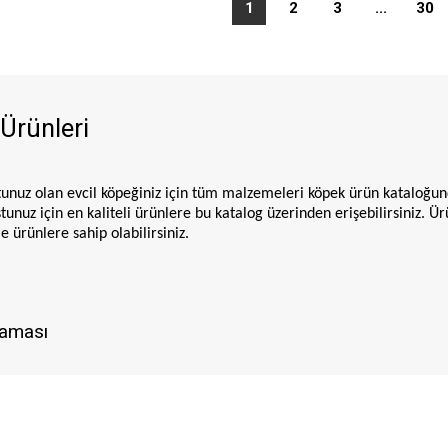
1
2
3
...
30
Ürünleri
unuz olan evcil köpeğiniz için tüm malzemeleri köpek ürün kataloğunda 
tunuz için en kaliteli ürünlere bu katalog üzerinden erişebilirsiniz. 
 ürünlere sahip olabilirsiniz.
aması
ğu içerisinde yavru köpek mamaları yer alır. Sevimli dostunuz gün iç
ma çeşitlerini tercih edebilirsiniz. Bu ürünler zengin ve doyurucu öz