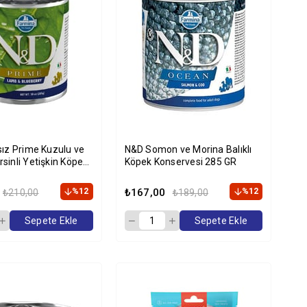
sız Prime Kuzulu ve
N&D Somon ve Morina Balıklı
sinli Yetişkin Köpek
Köpek Konservesi 285 GR
i 285gr
%12
₺167,00
%12
₺210,00
₺189,00
Sepete Ekle
Sepete Ekle