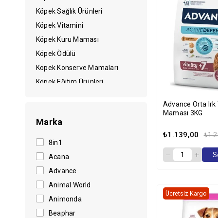
Köpek Sağlık Ürünleri
Köpek Vitamini
Köpek Kuru Maması
Köpek Ödülü
Köpek Konserve Mamaları
Köpek Eğitim Ürünleri
Köpek Şampuanları
Advance Orta Irk
Köpek Tasması
Maması 3KG
Marka
Balık Ürünleri
₺1.139,00
₺1.2
Aksesuarlar
8in1
Kemirgen Ürünleri
S
Acana
Kedi Ürünleri
Advance
Kuş Ürünleri
Animal World
Ücretsiz Kargo
Tüm Ürünler
Animonda
Beaphar