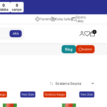
0
0
dakika
saniye
Sipariş
Kolay İade
Yardım
Takip
0
Blog
İndirim!
argo
Yeni Ürün
Ücretsiz Kargo
Yeni Ürün