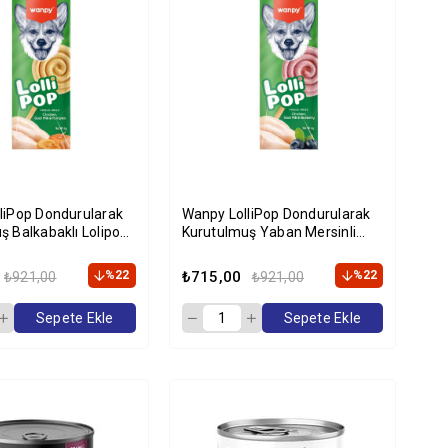
liPop Dondurularak
Wanpy LolliPop Dondurularak
ş Balkabaklı Lolipop
Kurutulmuş Yaban Mersinli
l Maması 6gr (10'lu)
Lolipop Köpek Ödül Maması
6gr (10'lu)
%22
₺715,00
%22
₺921,00
₺921,00
Sepete Ekle
Sepete Ekle