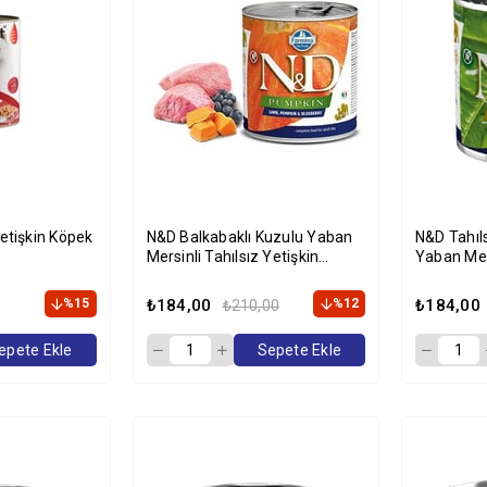
etişkin Köpek
N&D Balkabaklı Kuzulu Yaban
N&D Tahıl
Mersinli Tahılsız Yetişkin
Yaban Mer
Köpek Konservesi 285 Gr
Konserves
%15
₺184,00
%12
₺184,00
₺210,00
epete Ekle
Sepete Ekle