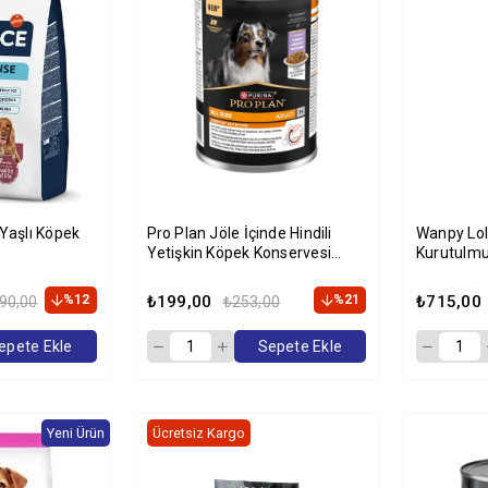
 Yaşlı Köpek
Pro Plan Jöle İçinde Hindili
Wanpy Lol
Yetişkin Köpek Konservesi
Kurutulmu
400gr
Köpek Ödü
%12
₺199,00
%21
₺715,00
90,00
₺253,00
epete Ekle
Sepete Ekle
Yeni Ürün
Ücretsiz Kargo