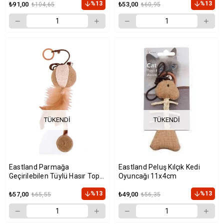
%13
%13
₺91,00
₺53,00
₺104,65
₺60,95
TÜKENDI
TÜKENDI
Eastland Parmağa
Eastland Peluş Kılçık Kedi
Geçirilebilen Tüylü Hasır Top
Oyuncağı 11x4cm
Kedi Oyuncağı 5cm
%13
%13
₺57,00
₺49,00
₺65,55
₺56,35