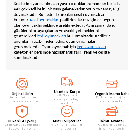
Kedilerin oyuncu olmaları yavru oldukları zamandan bellidir.
Pek çok kedi belirli bir yaşa gelene kadar oyun oynamaya ilgi
duymaktadır. Bu nedenle üretilen çeşitli oyuncaklar
bulunur.
Kedi oyuncakları
patili dostlarımız için en uygun
olan oyuncaklar şeklinde üretilmektedir. Aynı zamanda iç
güdülerini ortaya çıkaran ve avcılık yeteneklerini
gösterdikleri
kedi oyuncakları
bulunmaktadır. Kedilerin
enerjilerini atabilmeleri adına oyun oynamaları
gerekmektedir. Oyun oynamak için
kedi oyuncakları
kategoriler içerisinde hazırlanarak farklı renk ve çeşitte
sunulmaktadır.
Kedi oyuncak çeşitleri
özel olarak tasarlanmaktadır.
Boyutları ve ilgi çekici renkleri sayesinde pek çok kedi
severek oynamaktadır. İç güdüleri ortaya çıkartmak ve
Ücretsiz Kargo
yetenekleri keşfetme anlamında da bu tarz oyuncaklar
Orijinal Ürün
Organik Mama Kabı
499 TL ve üzeri
tercih edilmektedir. Aynı zamanda kedilerin beslenme
Ürünleriminiz tamamı
Doslarımızı sağlığı için
alışverişlerde kargo
orijinal etiketli üründür
organik mama kabı
şekillerini düzene koymaya yardımcı olan oyuncak çeşitleri
ücretsiz!
bulunmaktadır. Obez olan kediler için hareket kabiliyetini
arttıran farklı
kedi oyuncak çeşitleri
üretilmektedir. Bu
oyuncaklar zıplama ve koşma yeteneklerini gösterir. Yaşa ve
Güvenli Alışveriş
Mutlu Müşteriler
Taksit Avantajı
ilgi alanlarına uygun farklı
kedi oyuncak çeşitleri
kategoriler
128Bit Rapid SSL sertifikası
%100 mutlu müşteriler
Kredi kartına 9 taksit
ile güvenli alışveriş
mutlu dostlar
imkanıyla alışveriş
içerisinde yer almaktadır.