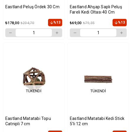
Eastland Peluş Ördek 30 Cm
Eastland Ahşap Saplı Peluş
Fareli Kedi Oltası 40 Cm
%13
%13
₺178,00
₺69,00
₺204,70
₺79,35
TÜKENDI
TÜKENDI
Eastland Matatabi Topu
Eastland Matatabi Kedi Stick
Catnipli 7 cm
5'li 12 cm