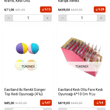
Kraftlı, Kedı Otlu
Karışık Renkli
%13
%28
₺71,00
₺609,00
₺81,65
₺849,00
TÜKENDI
TÜKENDI
Eastland İki Renkli Sünger
Eastland Kedı Otlu Fare Kedı
Top Kedi Oyuncağı (4'lü)
Oyuncağı 6*10 Cm 9 Lu
%47
%4
₺85,00
₺819,00
₺159,00
₺849,00