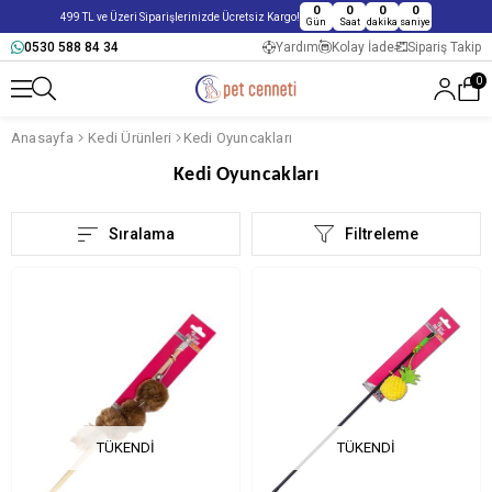
0
0
0
0
499 TL ve Üzeri Siparişlerinizde Ücretsiz Kargo!
Gün
Saat
dakika
saniye
0530 588 84 34
Yardım
Kolay İade
Sipariş Takip
0
Anasayfa
Kedi Ürünleri
Kedi Oyuncakları
Kedi Oyuncakları
Sıralama
Filtreleme
TÜKENDI
TÜKENDI