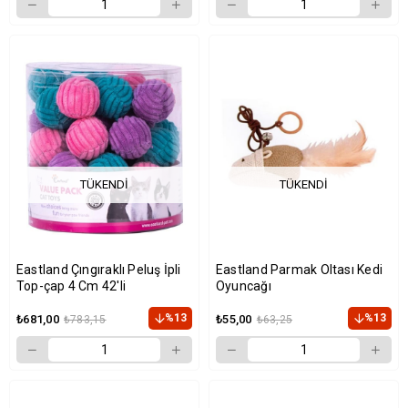
TÜKENDI
TÜKENDI
Eastland Çıngıraklı Peluş İpli
Eastland Parmak Oltası Kedi
Top-çap 4 Cm 42'li
Oyuncağı
%13
%13
₺681,00
₺55,00
₺783,15
₺63,25