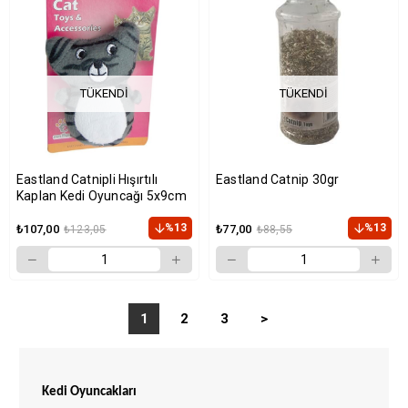
TÜKENDI
TÜKENDI
Eastland Catnipli Hışırtılı
Eastland Catnip 30gr
Kaplan Kedi Oyuncağı 5x9cm
%13
%13
₺107,00
₺77,00
₺123,05
₺88,55
1
2
3
>
Kedi Oyuncakları