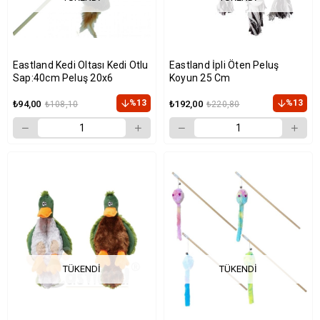
Eastland Kedi Oltası Kedi Otlu
Eastland İpli Öten Peluş
Sap:40cm Peluş 20x6
Koyun 25 Cm
%13
%13
₺94,00
₺192,00
₺108,10
₺220,80
TÜKENDI
TÜKENDI