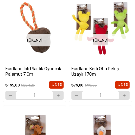
TÜKENDI
TÜKENDI
Eastland İpli Plastik Oyuncak
Eastland Kedi Otlu Peluş
Palamut 7 Cm
Uzaylı 17Cm
%13
%13
₺195,00
₺79,00
₺224,25
₺90,85