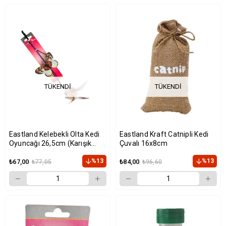
TÜKENDI
TÜKENDI
Eastland Kelebekli Olta Kedi
Eastland Kraft Catnipli Kedi
Oyuncağı 26,5cm (Karışık
Çuvalı 16x8cm
Renkli)
%13
%13
₺67,00
₺84,00
₺77,05
₺96,60