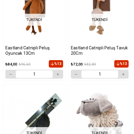
TÜKENDI
TÜKENDI
Eastland Catnipli Peluş
Eastland Catnipli Peluş Tavuk
Oyuncak 13Cm
20Cm
%13
%13
₺84,00
₺72,00
₺96,60
₺82,80
TÜKENDI
TÜKENDI