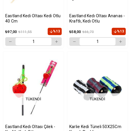
Eastland Kedi Oltası Kedi Otlu
Eastland Kedı Oltası Ananas -
40 Cm
Kraftlı, Kedı Otlu
%13
%13
₺97,00
₺58,00
₺111,55
₺66,70
TÜKENDI
TÜKENDI
Eastland Kedı Oltası Çılek -
Karlie Kedi Tüneli 50X25Cm