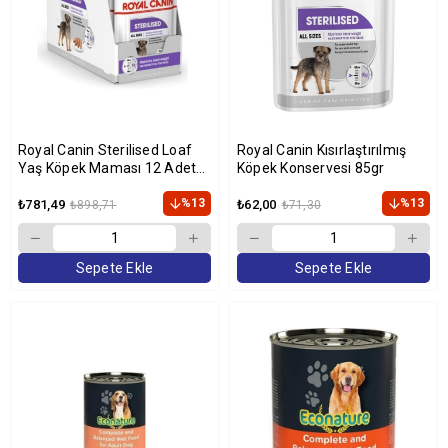
Royal Canin Sterilised Loaf
Royal Canin Kısırlaştırılmış
Yaş Köpek Maması 12 Adet
Köpek Konservesi 85gr
85 gr
%13
%13
₺781,49
₺62,00
₺898,71
₺71,30
Sepete Ekle
Sepete Ekle