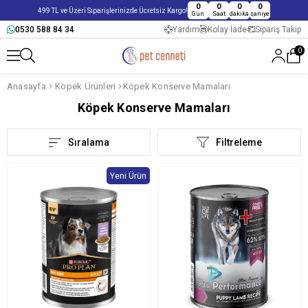
0
0
0
0
499 TL ve Üzeri Siparişlerinizde Ücretsiz Kargo!
Gün
Saat
dakika
saniye
0530 588 84 34
Yardım
Kolay İade
Sipariş Takip
0
Anasayfa
Köpek Ürünleri
Köpek Konserve Mamaları
Köpek Konserve Mamaları
Sıralama
Filtreleme
Yeni Ürün