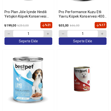
Pro Plan Jöle İçinde Hindili
Pro Performance Kuzu Etli
Yetişkin Köpek Konservesi
Yavru Köpek Konservesi 400
400gr
Gr
%21
%17
₺199,00
₺55,00
₺253,00
₺66,00
Sepete Ekle
Sepete Ekle