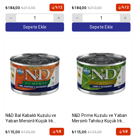
Köpek Konservesi 285 Gr
Köpek Konservesi 285gr
%12
%12
₺184,00
₺184,00
₺210,00
₺210,00
Sepete Ekle
Sepete Ekle
N&D Bal Kabaklı Kuzulu ve
N&D Prime Kuzulu ve Yaban
Yaban Mersinli Küçük Irk
Mersinli Tahılsız Küçük Irk
Tahılsız Yetişkin Köpek
Yetişkin Köpek Konservesi
Konservesi 140gr
%8
140gr
%8
₺115,00
₺115,00
₺125,00
₺125,00