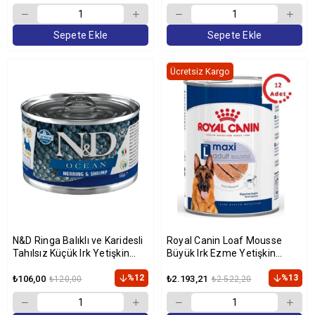
Sepete Ekle
Sepete Ekle
Ücretsiz Kargo
N&D Ringa Balıklı ve Karidesli
Royal Canin Loaf Mousse
Tahılsız Küçük Irk Yetişkin
Büyük Irk Ezme Yetişkin
Köpek Konservesi 140gr
Köpek Konservesi 410 gr x 12
%12
Adet
%13
₺106,00
₺2.193,21
₺120,00
₺2.522,20