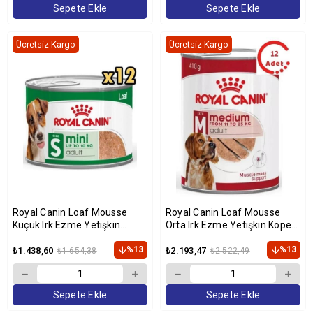
Sepete Ekle
Sepete Ekle
Ücretsiz Kargo
Ücretsiz Kargo
Royal Canin Loaf Mousse
Royal Canin Loaf Mousse
Küçük Irk Ezme Yetişkin
Orta Irk Ezme Yetişkin Köpek
Köpek Konservesi 195 gr x 12
Konservesi 410 gr x 12 Adet
Adet
%13
%13
₺1.438,60
₺2.193,47
₺1.654,38
₺2.522,49
Sepete Ekle
Sepete Ekle