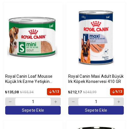
Royal Canin Loaf Mousse
Royal Canin Maxi Adult Büyük
Küçük Irk Ezme Yetişkin
Irk Köpek Konservesi 410 GR
Köpek Konservesi 195 GR
%13
%13
₺135,08
₺212,17
₺155,34
₺243,99
Sepete Ekle
Sepete Ekle