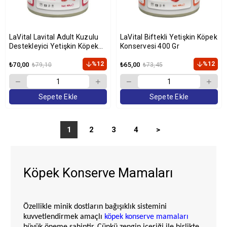
LaVital Lavital Adult Kuzulu
LaVital Biftekli Yetişkin Köpek
Destekleyici Yetişkin Köpek
Konservesi 400 Gr
Konservesi 400 gr
%12
%12
₺70,00
₺65,00
₺79,10
₺73,45
Sepete Ekle
Sepete Ekle
1
2
3
4
>
Köpek Konserve Mamaları
Özellikle minik dostların bağışıklık sistemini
kuvvetlendirmek amaçlı
köpek konserve mamaları
büyük öneme sahiptir. Çünkü zengin içeriği ile birlikte