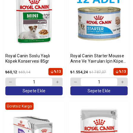
Royal Canin Soslu Yaşlı
Royal Canin Starter Mousse
Köpek Konservesi 85gr
Anne Ve Yavruları Için Köpek
Konservesi 195 gr X 12 ADET
%13
%13
₺60,12
₺1.554,24
₺69,14
₺1.787,37
Sepete Ekle
Sepete Ekle
Ücretsiz Kargo