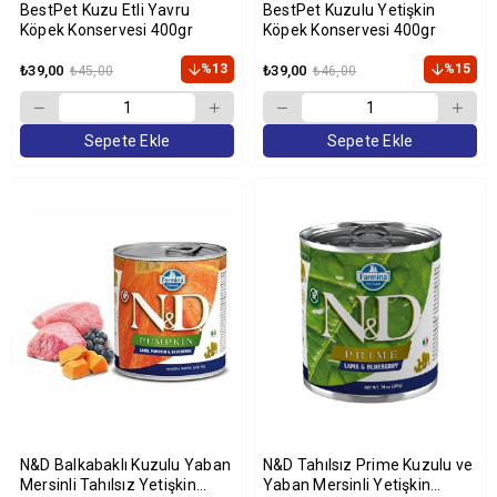
BestPet Kuzu Etli Yavru
BestPet Kuzulu Yetişkin
Köpek Konservesi 400gr
Köpek Konservesi 400gr
%13
%15
₺39,00
₺39,00
₺45,00
₺46,00
Sepete Ekle
Sepete Ekle
N&D Balkabaklı Kuzulu Yaban
N&D Tahılsız Prime Kuzulu ve
Mersinli Tahılsız Yetişkin
Yaban Mersinli Yetişkin