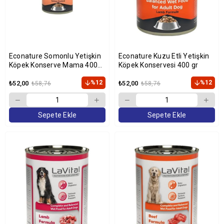
Econature Somonlu Yetişkin
Econature Kuzu Etli Yetişkin
Köpek Konserve Mama 400
Köpek Konservesi 400 gr
gr
%12
%12
₺52,00
₺52,00
₺58,76
₺58,76
Sepete Ekle
Sepete Ekle