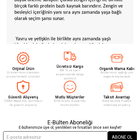
birçok farklı protein bazlı kaynak barındırır. Zengin ve
besleyici içeriğinin yanı sıra aynı zamanda yaşa bağlı
olarak seçim şansı sunar.
Yavru ve yetişkin ile birlikte aynı zamanda yaşlı
köpekler için özel olarak hazırlanmış köpek konserve
maması çeşitleri bulunmaktadır. Böylece minik
dostunuzun yaşına uygun şekilde konserve maması
seçebilir ve ona keyifle verebilirsiniz. Üstelik kaliteli ve
Ücretsiz Kargo
Orijinal Ürün
Organik Mama Kabı
önemli markalar doğrultusunda site üzerinden güvenle
499 TL ve üzeri
Ürünleriminiz tamamı
Doslarımızı sağlığı için
alışverişlerde kargo
dilediğiniz konserve mamasını sipariş edebilirsiniz.
orijinal etiketli üründür
organik mama kabı
ücretsiz!
Güvenli Alışveriş
Mutlu Müşteriler
Taksit Avantajı
128Bit Rapid SSL sertifikası
%100 mutlu müşteriler
Kredi kartına 9 taksit
Köpek Konserve Mamaları İçeriği
ile güvenli alışveriş
mutlu dostlar
imkanıyla alışveriş
E-Bülten Aboneliği
E-bültenimize üye ol, yenilikleri ve fırsatları önce sen keşfet!
Pek çok açıdan zengin içeriği ile birlikte
köpek
ABONE OL