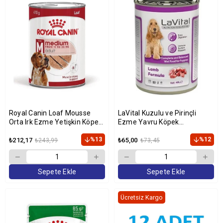
Royal Canin Loaf Mousse
LaVital Kuzulu ve Pirinçli
Orta Irk Ezme Yetişkin Köpek
Ezme Yavru Köpek
Konservesi 410 GR
Konservesi 400gr
%13
%12
₺212,17
₺65,00
₺243,99
₺73,45
Sepete Ekle
Sepete Ekle
Ücretsiz Kargo