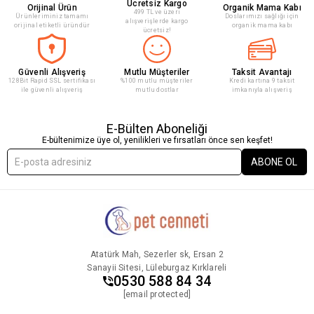
Ücretsiz Kargo
Orijinal Ürün
Organik Mama Kabı
499 TL ve üzeri
Ürünleriminiz tamamı
Doslarımızı sağlığı için
alışverişlerde kargo
orijinal etiketli üründür
organik mama kabı
ücretsiz!
Güvenli Alışveriş
Mutlu Müşteriler
Taksit Avantajı
128Bit Rapid SSL sertifikası
%100 mutlu müşteriler
Kredi kartına 9 taksit
ile güvenli alışveriş
mutlu dostlar
imkanıyla alışveriş
E-Bülten Aboneliği
E-bültenimize üye ol, yenilikleri ve fırsatları önce sen keşfet!
ABONE OL
Atatürk Mah, Sezerler sk, Ersan 2
Sanayii Sitesi, Lüleburgaz Kırklareli
0530 588 84 34
[email protected]