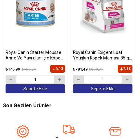
Royal Canin Starter Mousse
Royal Canin Exigent Loaf
Anne Ve Yavruları Için Köpek
Yetişkin Köpek Maması 85 gr
Konservesi 195 gr
x 12
%13
%13
₺146,99
₺781,49
₺169,04
₺898,71
Sepete Ekle
Sepete Ekle
Son Gezilen Ürünler