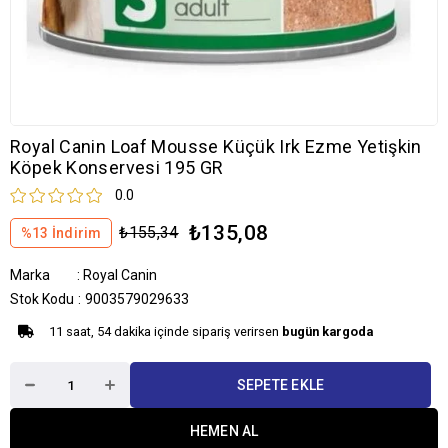
Royal Canin Loaf Mousse Küçük Irk Ezme Yetişkin
Köpek Konservesi 195 GR
0.0
₺135,08
₺155,34
%
13
İndirim
Marka
:
Royal Canin
Stok Kodu
9003579029633
11 saat, 54 dakika içinde sipariş verirsen
bugün kargoda