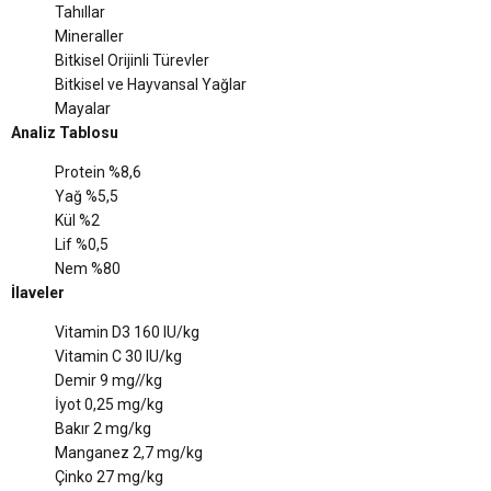
Tahıllar
Mineraller
Bitkisel Orijinli Türevler
Bitkisel ve Hayvansal Yağlar
Mayalar
Analiz Tablosu
Protein %8,6
Yağ %5,5
Kül %2
Lif %0,5
Nem %80
İlaveler
Vitamin D3 160 IU/kg
Vitamin C 30 IU/kg
Demir 9 mg//kg
İyot 0,25 mg/kg
Bakır 2 mg/kg
Manganez 2,7 mg/kg
Çinko 27 mg/kg