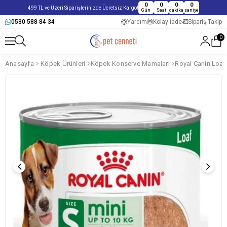
0
0
0
0
499 TL ve Üzeri Siparişlerinizde Ücretsiz Kargo!
Gün
Saat
dakika
saniye
0530 588 84 34
Yardım
Kolay İade
Sipariş Takip
0
Anasayfa
Köpek Ürünleri
Köpek Konserve Mamaları