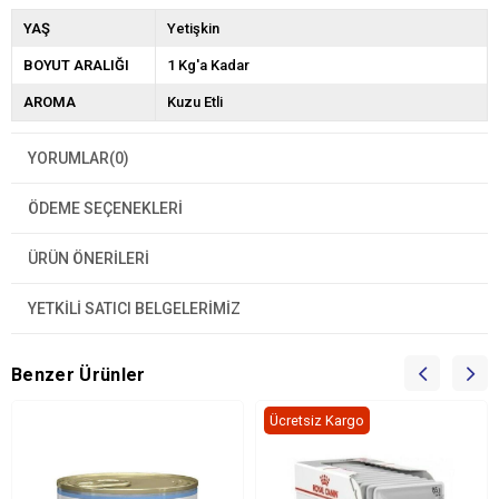
YAŞ
Yetişkin
BOYUT ARALIĞI
1 Kg'a Kadar
AROMA
Kuzu Etli
YORUMLAR
(0)
ÖDEME SEÇENEKLERI
ÜRÜN ÖNERILERI
YETKİLİ SATICI BELGELERİMİZ
Benzer Ürünler
Ücretsiz Kargo