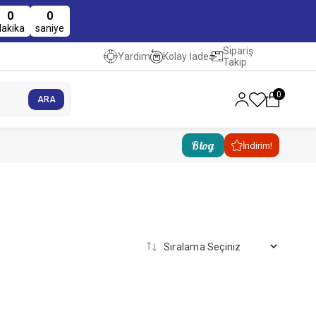
0
0
dakika
saniye
Sipariş
Kolay İade
Yardım
Takip
0
Blog
İndirim!