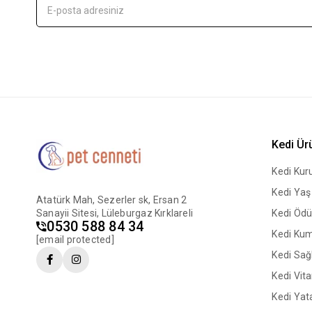
Kedi Ür
Kedi Ku
Kedi Ya
Atatürk Mah, Sezerler sk, Ersan 2
Sanayii Sitesi, Lüleburgaz Kırklareli
Kedi Ödü
0530 588 84 34
Kedi Ku
[email protected]
Kedi Sağl
Kedi Vit
Kedi Yata