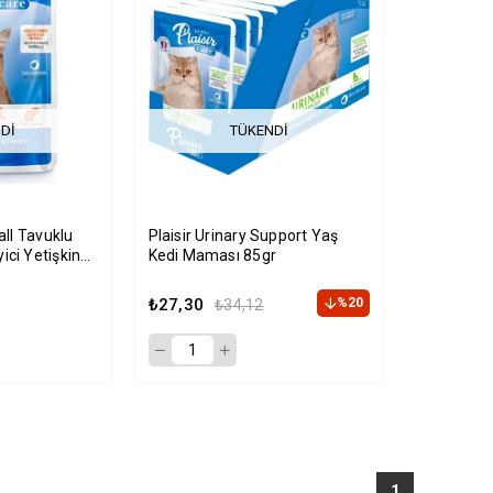
DI
TÜKENDI
all Tavuklu
Plaisir Urinary Support Yaş
ici Yetişkin
Kedi Maması 85gr
85gr
₺27,30
%20
₺34,12
1