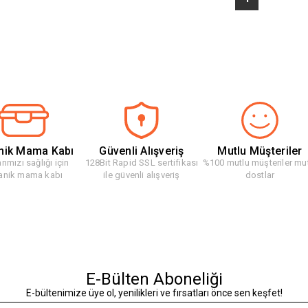
nik Mama Kabı
Güvenli Alışveriş
Mutlu Müşteriler
rımızı sağlığı için
128Bit Rapid SSL sertifikası
%100 mutlu müşteriler mu
anik mama kabı
ile güvenli alışveriş
dostlar
E-Bülten Aboneliği
E-bültenimize üye ol, yenilikleri ve fırsatları önce sen keşfet!