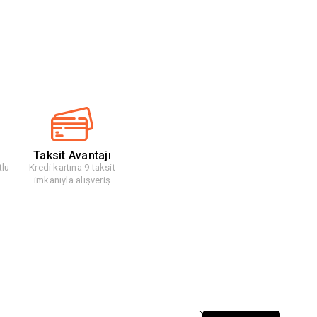
Taksit Avantajı
tlu
Kredi kartına 9 taksit
imkanıyla alışveriş