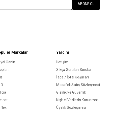
ABONE OL
püler Markalar
Yardım
yal Canin
İletişim
oplan
Sıkça Sorulan Sorular
ls
İade / İptal Koşulları
&D
Mesafeli Satış Sözleşmesi
licia
Gizlilik ve Güvenlik
mcat
Kişisel Verilerin Korunması
flex
Üyelik Sözleşmesi