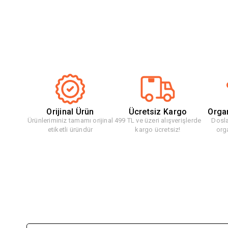
Orijinal Ürün
Ücretsiz Kargo
Orga
Ürünleriminiz tamamı orijinal
499 TL ve üzeri alışverişlerde
Dosla
etiketli üründür
kargo ücretsiz!
org