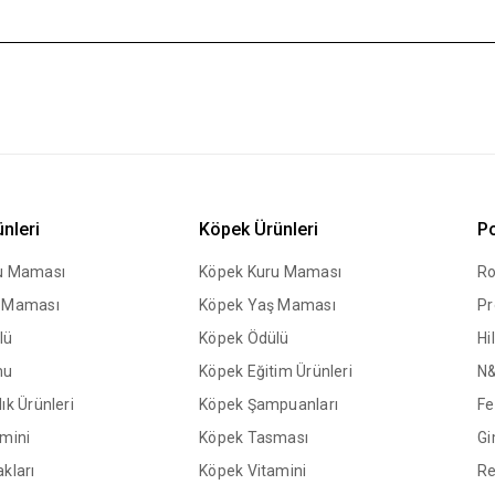
ünleri
Köpek Ürünleri
Po
ru Maması
Köpek Kuru Maması
Ro
ş Maması
Köpek Yaş Maması
Pr
lü
Köpek Ödülü
Hil
mu
Köpek Eğitim Ürünleri
N
ık Ürünleri
Köpek Şampuanları
Fe
amini
Köpek Tasması
Gi
kları
Köpek Vitamini
Re