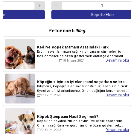
Sepete Ekle
Blog
Petcenneti
Kedi ve Köpek Maması Arasındaki Fark
Evcil hayvanlarımızın sağlıklı bir yaşam sürmeleri için
beslenmelerine özen göstermek oldukça önemlidir.
.
Devamını oku
Kediler ve köpekler, ihtiyaçlarına.
18 Nisan 2024
Köpeğiniz için en iyi olanı nasıl seçerken nelere dikkat etmelisiniz?
Biliyoruz, köpeğiniz en sadık dostunuz, ailenizin biricik
üyesi ve en iyi arkadaşınız. Onun sağlığını korumak ve
Devamını oku
27 Ekim 2023
mutlu bir yaşam sürdürmes..
Köpek Şampuanı Nasıl Seçilmeli?
Köpekler, hayatımızın en sevimli ve sadık dostlarıdır.
Onların sağlığına ve görünümüne özen göstermek,
Devamını oku
27 Ekim 2023
mutlu ve sağlıklı bir yaşam sürmele..