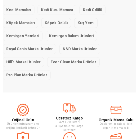
ürünleri ve kedi vitaminleri yer almaktadır.
Köpek ürünleri ise köpek kuru maması,
köpek
Kedi Mamaları
Kedi Kuru Maması
Kedi Ödülü
konserve mamaları
,
köpek vitaminleri
,
köpek
Köpek Mamaları
Köpek Ödülü
Kuş Yemi
ödülleri
,
köpek eğitim ürünleri
ve köpek
şampuanları gibi çeşitli seçenekler
Kemirgen Yemleri
Kemirgen Bakım Ürünleri
sunmaktadır.
Royal Canin Marka Ürünler
N&D Marka Ürünler
Evcil hayvanınızın beslenme ihtiyaçlarına uygun
olarak formüle edilmiş olan ürünlerimiz yüksek
Hill's Marka Ürünler
Ever Clean Marka Ürünler
kalite içeriklere sahiptir ve onların sağlıklı bir
Pro Plan Marka Ürünler
yaşam sürmelerine yardımcı olur.
Ayrıca evcil hayvanınızın tüylerini temizlemek,
eğitim sürecinde destek almak veya cilt
sağlığını korumak için ihtiyaç duyduğunuz diğer
ürünleri de web sitemizde bulabilirsiniz.
Ücretsiz Kargo
Orijinal Ürün
Organik Mama Kabı
499 TL ve üzeri
Ürünleriminiz tamamı
Doslarımızı sağlığı için
alışverişlerde kargo
Kedinizin veya köpeğinizin mutlu ve sağlıklı bir
orijinal etiketli üründür
organik mama kabı
ücretsiz!
yaşam sürmesi için doğru ürünleri seçmek