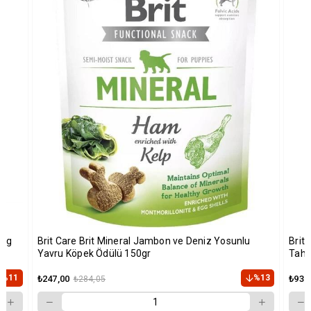
2kg
Brit Care Brit Mineral Jambon ve Deniz Yosunlu
Brit 
Yavru Köpek Ödülü 150gr
Tahıl
%11
%13
₺247,00
₺937
₺284,05