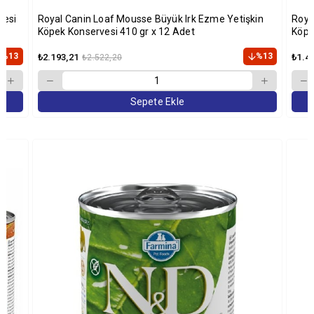
vesi
Royal Canin Loaf Mousse Büyük Irk Ezme Yetişkin
Roya
Köpek Konservesi 410 gr x 12 Adet
Köpe
%13
%13
₺2.193,21
₺1.4
₺2.522,20
Sepete Ekle