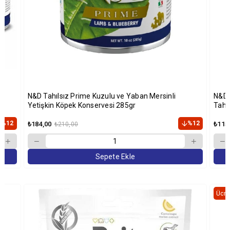
N&D Tahılsız Prime Kuzulu ve Yaban Mersinli
N&D 
Yetişkin Köpek Konservesi 285gr
Tahı
%12
%12
₺184,00
₺115
₺210,00
Sepete Ekle
Ücre