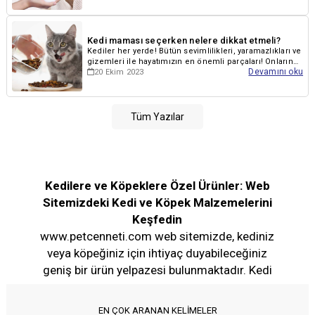
Kedi maması seçerken nelere dikkat etmeli?
Kediler her yerde! Bütün sevimlilikleri, yaramazlıkları ve
gizemleri ile hayatımızın en önemli parçaları! Onların
Devamını oku
20 Ekim 2023
sağlıklı ve mutlu bir...
Tüm Yazılar
Kedilere ve Köpeklere Özel Ürünler: Web
Sitemizdeki Kedi ve Köpek Malzemelerini
Keşfedin
www.petcenneti.com web sitemizde, kediniz
veya köpeğiniz için ihtiyaç duyabileceğiniz
geniş bir ürün yelpazesi bulunmaktadır. Kedi
ürünleri arasında
kuru mama
,
konserve
mamalar
,
kedi kumu
,
kedi ödülleri
, kedi sağlık
EN ÇOK ARANAN KELİMELER