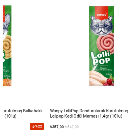
baklı
Wanpy LolliPop Dondurularak Kurutulmuş Kızılcıklı
Wanp
Lolipop Kedi Ödül Maması 1,4gr (10'lu)
Mers
%22
%35
₺357,00
₺715
₺549,00