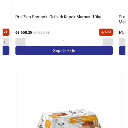
Pro Plan Somonlu Orta Irk Köpek Maması 10kg
Pro 
Mama
%21
%13
₺3.658,25
₺1.4
₺4.206,98
Sepete Ekle