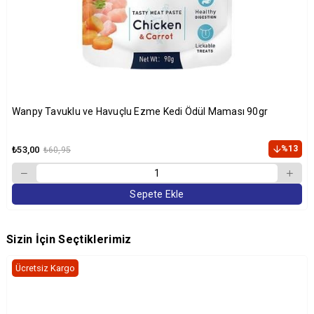
Wanpy Tavuklu ve Havuçlu Ezme Kedi Ödül Maması 90gr
%13
₺53,00
₺60,95
Sepete Ekle
Sizin İçin Seçtiklerimiz
Ücretsiz Kargo