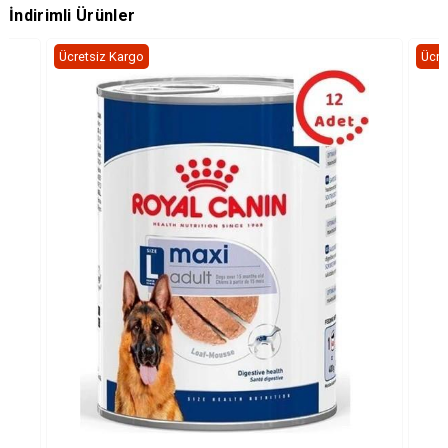
İndirimli Ürünler
Ücretsiz Kargo
Ücre