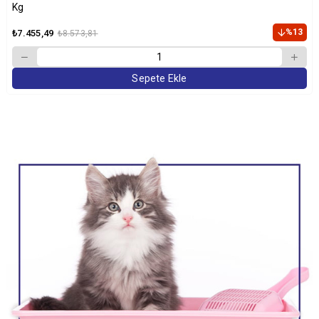
Kg
%13
₺7.455,49
₺8.573,81
Sepete Ekle