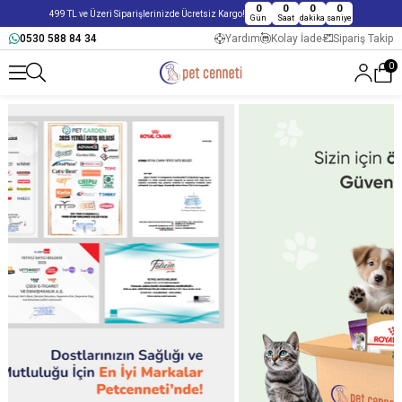
0
0
0
0
499 TL ve Üzeri Siparişlerinizde Ücretsiz Kargo!
Gün
Saat
dakika
saniye
0530 588 84 34
Yardım
Kolay İade
Sipariş Takip
0