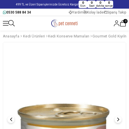
0
0
0
0
499 TL ve Üzeri Siparişlerinizde Ücretsiz Kargo!
Gün
Saat
dakika
saniye
0530 588 84 34
Yardım
Kolay İade
Sipariş Takip
0
Anasayfa
Kedi Ürünleri
Kedi Konserve Mamaları
Gourmet Gold Kıyılmı