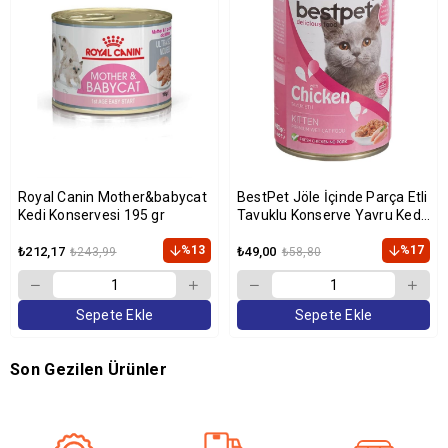
Royal Canin Mother&babycat
BestPet Jöle İçinde Parça Etli
Kedi Konservesi 195 gr
Tavuklu Konserve Yavru Kedi
Maması 400 gr
%13
%17
₺212,17
₺49,00
₺243,99
₺58,80
Sepete Ekle
Sepete Ekle
Son Gezilen Ürünler