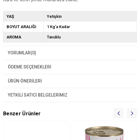
YAŞ
Yetişkin
BOYUT ARALIĞI
1 Kg'a Kadar
AROMA
Tavuklu
YORUMLAR
(0)
ÖDEME SEÇENEKLERI
ÜRÜN ÖNERILERI
YETKİLİ SATICI BELGELERİMİZ
Benzer Ürünler