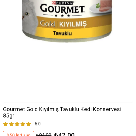
Gourmet Gold Kıyılmış Tavuklu Kedi Konservesi
85gr
5.0
₺47,00
₺94,00
%
50
İndirim