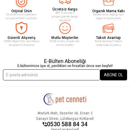
Ücretsiz Kargo
Orijinal Ürün
Organik Mama Kabı
499 TL ve üzeri
Ürünleriminiz tamamı
Doslarımızı sağlığı için
alışverişlerde kargo
orijinal etiketli üründür
organik mama kabı
ücretsiz!
Güvenli Alışveriş
Mutlu Müşteriler
Taksit Avantajı
128Bit Rapid SSL sertifikası
%100 mutlu müşteriler
Kredi kartına 9 taksit
ile güvenli alışveriş
mutlu dostlar
imkanıyla alışveriş
E-Bülten Aboneliği
E-bültenimize üye ol, yenilikleri ve fırsatları önce sen keşfet!
ABONE OL
Atatürk Mah, Sezerler sk, Ersan 2
Sanayii Sitesi, Lüleburgaz Kırklareli
0530 588 84 34
[email protected]