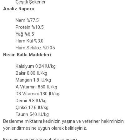
Çeşitli Şekerler
Analiz Raporu
Nem %77.5
Protein %10.5
Yağ %6.5
Ham Kül %3.0
Ham Selüloz %0.05
Besin Katkı Maddeleri
Kalsiyum 0.24 IU/kg
Bakır 0.80 IU/kg
Mangan 1.8 IU/kg
A Vitamini 850 IU/kg
D3 Vitamini 130 IU/kg
Demir 9.8 IU/kg
Çinko 17.6 IU/kg
Taurin 540 IU/kg
Beslenme miktarını kedinizin yaşına ve veteriner hekiminizin
yönlendirmesine uygun olarak belirleyiniz.
Kuru ve serin yerde muhafaza ediniz.