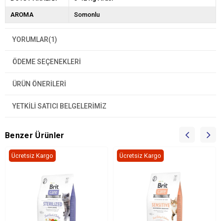
AROMA
Somonlu
YORUMLAR
(1)
ÖDEME SEÇENEKLERI
ÜRÜN ÖNERILERI
YETKİLİ SATICI BELGELERİMİZ
Benzer Ürünler
Ücretsiz Kargo
Ücretsiz Kargo