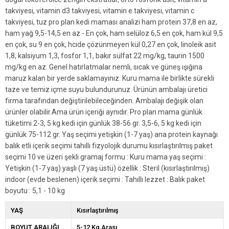
takviyesi, vitamin d3 takviyesi, vitamin e takviyesi, vitamin c
takviyesi, tuz pro plan kedi maması analizi ham protein 37,8 en az,
ham yağ 9,5-14,5 en az - En çok, ham selüloz 6,5 en çok, ham kül 9,5
en çok, su 9 en çok, hcıde çözünmeyen kül 0,27 en çok, linoleik asit
1,8, kalsiyum 1,3, fosfor 1,1, bakır sülfat 22 mg/kg, taurin 1500
mg/kg en az. Genel hatırlatmalar nemli, sıcak ve güneş ışığına
maruz kalan bir yerde saklamayınız. Kuru mama ile birlikte sürekli
taze ve temiz içme suyu bulundurunuz. Ürünün ambalajı üretici
firma tarafından değiştirilebileceğinden. Ambalajı değişik olan
ürünler olabilir.Ama ürün içeriği aynıdır. Pro plan mama günlük
tüketimi 2-3, 5 kg kedi için günlük 38-56 gr. 3,5-6, 5 kg kedi için
günlük 75-112 gr. Yaş seçimi yetişkin (1-7 yaş) ana protein kaynağı
balık etli içerik seçimi tahıllı fizyolojik durumu kısırlaştırılmış paket
seçimi 10 ve üzeri şekli gramaj formu : Kuru mama yaş seçimi :
Yetişkin (1-7 yaş) yaşlı (7 yaş üstü) özellik : Steril (kısırlaştırılmış)
indoor (evde beslenen) içerik seçimi : Tahıllı lezzet : Balık paket
boyutu : 5,1 - 10 kg
YAŞ
Kısırlaştırılmış
BOYUT ARALIĞI
5-12 Kg Arası