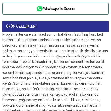
Whatsapp ile Sipariş
ÜRÜN ÖZELLIKLERI
Proplan after care sterilised somon balıklı kısırlaştırılmış kuru kedi
maması 10 kg proplan kısırlaştırılmış kediler için somonlu ve ton
balıklı kedi maması kısırlaştırma sonrası hassaslaşan ve yeme
eğilimi artan genç ya da yetişkin kısırlaştırılmış kedilerde kilo alımının
ve taş oluşumunun önlenmesini sağlayan, lezzetliliği yüksek bir
formüldür. proplan kısırlaştırılmış kediler için somonlu ve ton balıklı
kedi maması gerçek ton ve somon balığı kaynaklı yüksek protein
içeren formülü sayesinde kalori oranını dengeler ve eşsiz karışımı
sayesinde idrar phını 6,3 ve 6,6 arasında tutar. Proplan mamanın
içeriği: Somon eti, mısır glüteni, pirinç, kümes hayvanları ürünleri,
mısır, maya, balık ürünü, ton balığı eti, sakatat, selüloz, buğday
glüteni, bütün yumurta, maya, karışık tokoferollerle korunmuş
hayvansal yağ, potasyum klorür, kolin klorür, l-Lizin, dl-Metionin,
sodyum klorür, mineraller, çinko sülfat, selenyum, beta karoten,
doğal tokoferolce zengin ekstratlar, orto fosforik asit, vitamin a