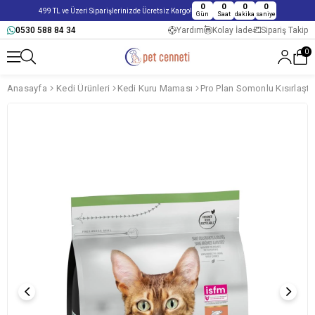
0
0
0
0
499 TL ve Üzeri Siparişlerinizde Ücretsiz Kargo!
Gün
Saat
dakika
saniye
0530 588 84 34
Yardım
Kolay İade
Sipariş Takip
0
Anasayfa
Kedi Ürünleri
Kedi Kuru Maması
Pro Plan Somonlu Kısırlaştı