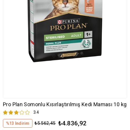
Pro Plan Somonlu Kısırlaştırılmış Kedi Maması 10 kg
3.4
₺4.836,92
₺5.562,45
%
13
İndirim