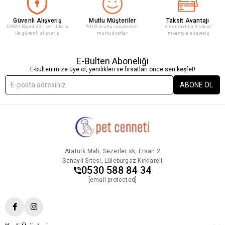
Güvenli Alışveriş
Mutlu Müşteriler
Taksit Avantajı
128Bit Rapid SSL sertifikası
%100 mutlu müşteriler
Kredi kartına 9 taksit
ile güvenli alışveriş
mutlu dostlar
imkanıyla alışveriş
E-Bülten Aboneliği
E-bültenimize üye ol, yenilikleri ve fırsatları önce sen keşfet!
ABONE OL
Atatürk Mah, Sezerler sk, Ersan 2
Sanayii Sitesi, Lüleburgaz Kırklareli
0530 588 84 34
[email protected]