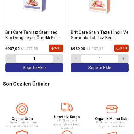
Brit Care Tahılsız Sterilised
Brit Care Grain Taze Hindili Ve
Kilo Dengeleyici Ördekli Kısır
Somonlu Tahılsız Kedi
Kedi Maması 2 Kg
Maması 2 Kg
%13
%13
₺937,00
₺989,00
₺1.077,55
₺1.137,35
Sepete Ekle
Sepete Ekle
Son Gezilen Ürünler
Ücretsiz Kargo
Orijinal Ürün
Organik Mama Kabı
499 TL ve üzeri
Ürünleriminiz tamamı
Doslarımızı sağlığı için
alışverişlerde kargo
orijinal etiketli üründür
organik mama kabı
ücretsiz!