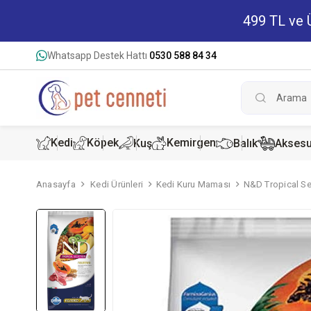
499 TL ve Ü
Whatsapp Destek Hattı
0530 588 84 34
Kedi
Köpek
Kemirgen
Kuş
Balık
Aksesu
Anasayfa
Kedi Ürünleri
Kedi Kuru Maması
N&D Tropical Sel
Kedi Kur
Köpek K
Hamster
Kedi Kon
Köpek Ko
Tavşan 