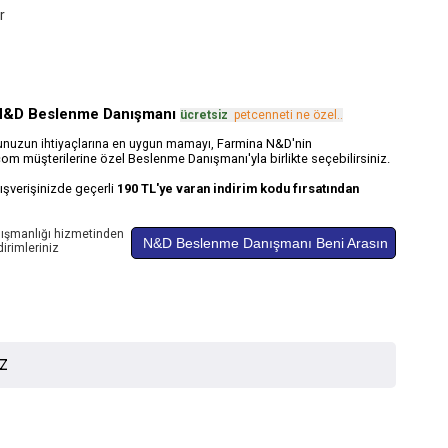
r
N&D Beslenme Danışmanı
ücretsiz
.
petcenneti ne özel..
Farmina N&D'nin
ğunuzun ihtiyaçlarına en uygun mamayı,
om müşterilerine özel Beslenme Danışmanı'yla birlikte seçebilirsiniz.
alışverişinizde geçerli
190 TL'ye varan indirim kodu fırsatından
ışmanlığı hizmetinden
N&D Beslenme Danışmanı Beni Arasın
irimleriniz
İZ