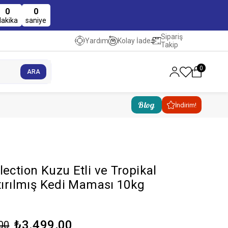
0
0
dakika
saniye
Sipariş
Kolay İade
Yardım
Takip
0
Blog
İndirim!
ection Kuzu Etli ve Tropikal
ştırılmış Kedi Maması 10kg
₺3.499,00
00