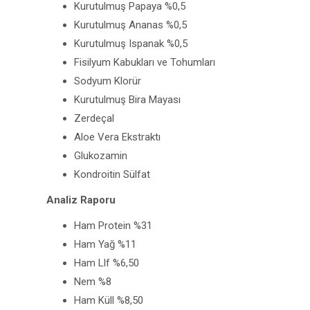
Kurutulmuş Papaya %0,5
Kurutulmuş Ananas %0,5
Kurutulmuş Ispanak %0,5
Fisilyum Kabukları ve Tohumları
Sodyum Klorür
Kurutulmuş Bira Mayası
Zerdeçal
Aloe Vera Ekstraktı
Glukozamin
Kondroitin Sülfat
Analiz Raporu
Ham Protein %31
Ham Yağ %11
Ham Llf %6,50
Nem %8
Ham Küll %8,50