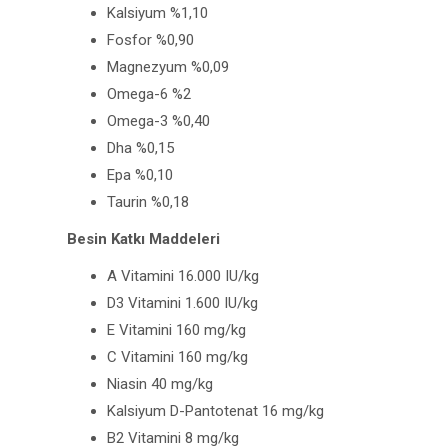
Kalsiyum %1,10
Fosfor %0,90
Magnezyum %0,09
Omega-6 %2
Omega-3 %0,40
Dha %0,15
Epa %0,10
Taurin %0,18
Besin Katkı Maddeleri
A Vitamini 16.000 IU/kg
D3 Vitamini 1.600 IU/kg
E Vitamini 160 mg/kg
C Vitamini 160 mg/kg
Niasin 40 mg/kg
Kalsiyum D-Pantotenat 16 mg/kg
B2 Vitamini 8 mg/kg