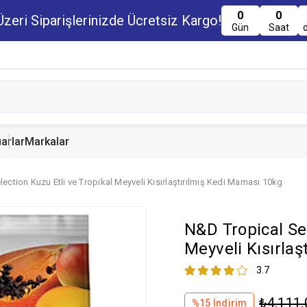
0
0
zeri Siparişlerinizde Ücretsiz Kargo!
Gün
Saat
arlar
Markalar
ection Kuzu Etli ve Tropikal Meyveli Kısırlaştırılmış Kedi Maması 10kg
u Maması
uru Maması
 Yemi
Kedi Ödülleri
Köpek Ödülü
Guinea Pig Yemi
N&D Tropical Sel
serve Maması
nserve Mamaları
Yemi
Meyveli Kısırla
3.7
₺4.111,
%
15
İndirim