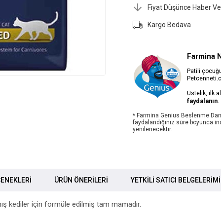
Fiyat Düşünce Haber Ve
Kargo Bedava
Farmina 
Patili çocu
Petcenneti.c
Üstelik, ilk 
faydalanın
.
* Farmina Genius Beslenme Dan
faydalandığınız süre boyunca ind
yenilenecektir.
ENEKLERI
ÜRÜN ÖNERILERI
YETKİLİ SATICI BELGELERİM
ılmış kediler için formüle edilmiş tam mamadır.