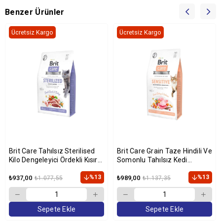
Benzer Ürünler
Ücretsiz Kargo
Ücretsiz Kargo
Brit Care Tahılsız Sterilised
Brit Care Grain Taze Hindili Ve
Kilo Dengeleyici Ördekli Kısır
Somonlu Tahılsız Kedi
Kedi Maması 2 Kg
Maması 2 Kg
%13
%13
₺937,00
₺989,00
₺1.077,55
₺1.137,35
Sepete Ekle
Sepete Ekle