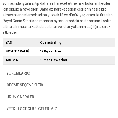
sonrasında iştahı artıp daha az hareket etme riski bulunan kediler
için oldukça faydalıdır. Daha az hareket eden kedilerin fazla kilo
almasını engellemek adına yüksek lif ve düşük yağ oranı ile üretilen
Royal Canin Sterilised maması ayrıca idrardaki asit oranının kontrol
altına alınmasına katkıda bulunur ve idrar yollarının sağlığına direk
etki eder.
YAŞ
Kısırlaştırılmış
BOYUT ARALIĞI
12 Kg ve Üzeri
AROMA
Kümes Hayvanları
YORUMLAR
(0)
ÖDEME SEÇENEKLERI
ÜRÜN ÖNERILERI
YETKİLİ SATICI BELGELERİMİZ