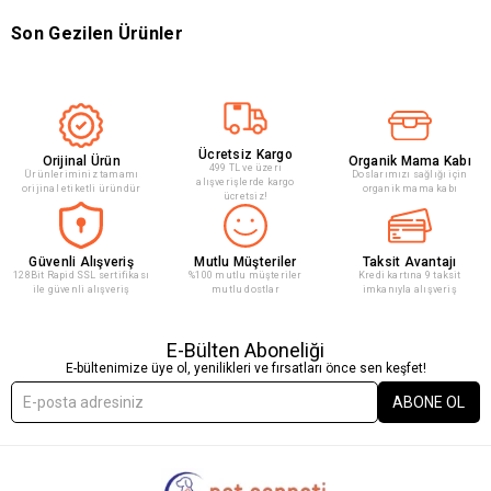
Son Gezilen Ürünler
Ücretsiz Kargo
Orijinal Ürün
Organik Mama Kabı
499 TL ve üzeri
Ürünleriminiz tamamı
Doslarımızı sağlığı için
alışverişlerde kargo
orijinal etiketli üründür
organik mama kabı
ücretsiz!
Güvenli Alışveriş
Mutlu Müşteriler
Taksit Avantajı
128Bit Rapid SSL sertifikası
%100 mutlu müşteriler
Kredi kartına 9 taksit
ile güvenli alışveriş
mutlu dostlar
imkanıyla alışveriş
E-Bülten Aboneliği
E-bültenimize üye ol, yenilikleri ve fırsatları önce sen keşfet!
ABONE OL