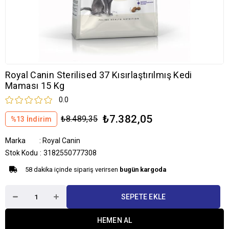
Royal Canin Sterilised 37 Kısırlaştırılmış Kedi
Maması 15 Kg
0.0
₺7.382,05
₺8.489,35
%
13
İndirim
Marka
:
Royal Canin
Stok Kodu
3182550777308
58 dakika içinde sipariş verirsen
bugün kargoda