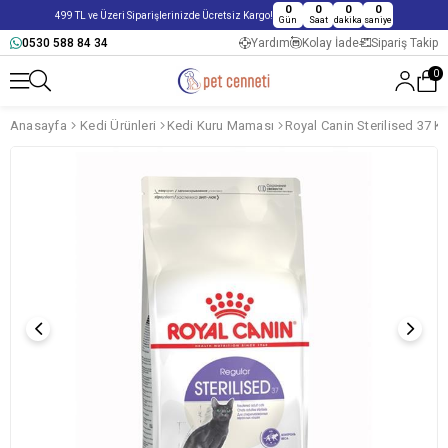
0
0
0
0
499 TL ve Üzeri Siparişlerinizde Ücretsiz Kargo!
Gün
Saat
dakika
saniye
0530 588 84 34
Yardım
Kolay İade
Sipariş Takip
0
Anasayfa
Kedi Ürünleri
Kedi Kuru Maması