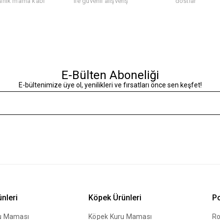
anik mama kabı
ile güvenli alışveriş
dostlar
E-Bülten Aboneliği
E-bültenimize üye ol, yenilikleri ve fırsatları önce sen keşfet!
ünleri
Köpek Ürünleri
Po
ru Maması
Köpek Kuru Maması
Ro