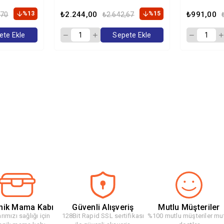
g
15 Kg
Maması 2 
%13
₺2.244,00
%15
₺991,00
,70
₺2.642,67
ete Ekle
Sepete Ekle
nik Mama Kabı
Güvenli Alışveriş
Mutlu Müşteriler
rımızı sağlığı için
128Bit Rapid SSL sertifikası
%100 mutlu müşteriler mu