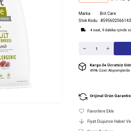
Marka
:
Brit Care
Stok Kodu
8595602566143
4 saat, 9 dakika içinde s
Kargo ile Ücretsiz Gö
499₺ Üzeri Alışverişlerde
Orijinal Ürün Garantis
Favorilere Ekle
Fiyat Düşünce Haber Ve