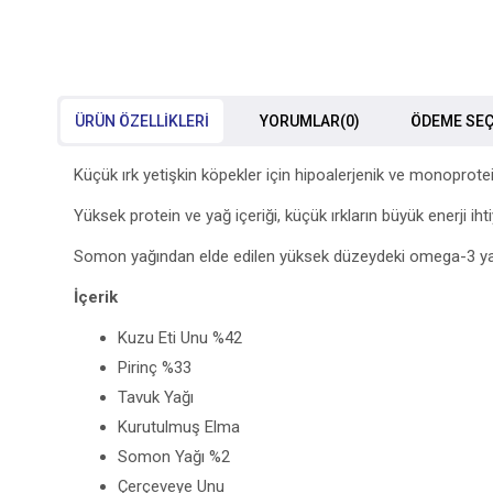
ÜRÜN ÖZELLIKLERI
YORUMLAR
(0)
ÖDEME SEÇ
Küçük ırk yetişkin köpekler için hipoalerjenik ve monoprot
Yüksek protein ve yağ içeriği, küçük ırkların büyük enerji ihtiy
Somon yağından elde edilen yüksek düzeydeki omega-3 yağ asit
İçerik
Kuzu Eti Unu %42
Pirinç %33
Tavuk Yağı
Kurutulmuş Elma
Somon Yağı %2
Çerçeveye Unu