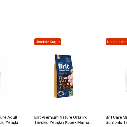
Ücretsiz Kargo
Ücretsiz Ka
ure Adult
Brit Premium Nature Orta Irk
Brit Care M
lu Yetişkin
Tavuklu Yetişkin Köpek Maması
Somonlu Ta