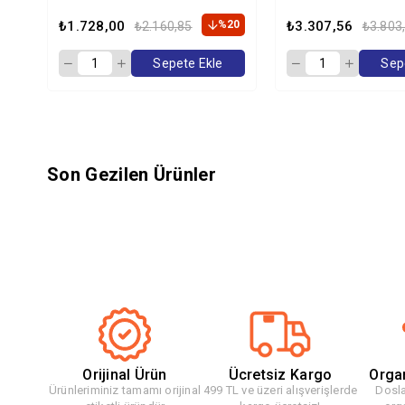
Köpek Maması 15 K
₺1.728,00
%20
₺3.307,56
₺2.160,85
₺3.803
Sepete Ekle
Sep
Son Gezilen Ürünler
Orijinal Ürün
Ücretsiz Kargo
Orga
Ürünleriminiz tamamı orijinal
499 TL ve üzeri alışverişlerde
Dosla