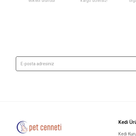
etiketli üründür
kargo ücretsiz!
org
Kedi Ür
Kedi Ku