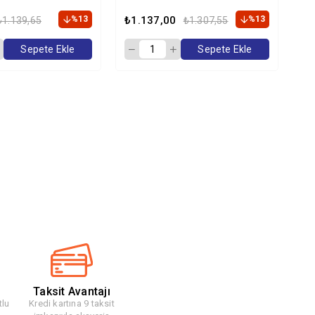
Kg
Ma
%13
₺1.137,00
%13
₺1
₺1.139,65
₺1.307,55
Sepete Ekle
Sepete Ekle
Taksit Avantajı
tlu
Kredi kartına 9 taksit