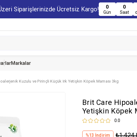
0
0
zeri Siparişlerinizde Ücretsiz Kargo!
Gün
Saat
arlar
Markalar
poalerjenik Kuzulu ve Pirinçli Küçük Irk Yetişkin Köpek Maması 3kg
u Maması
uru Maması
 Yemi
Kedi Ödülleri
Köpek Ödülü
Guinea Pig Yemi
Brit Care Hipoal
serve Maması
nserve Mamaları
Yemi
Yetişkin Köpek
0.0
₺1.424,
%
13
İndirim