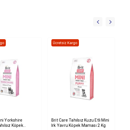
rgo
Ücretsiz Kargo
Üc
ini Yorkshire
Brit Care Tahılsız Kuzu Etli Mini
Bri
hılsız Köpek
Irk Yavru Köpek Maması 2 Kg
St