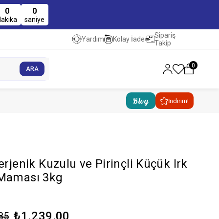
0
0
dakika
saniye
Sipariş
Kolay İade
Yardım
Takip
0
Blog
İndirim!
erjenik Kuzulu ve Pirinçli Küçük Irk
 Maması 3kg
₺1.239,00
85