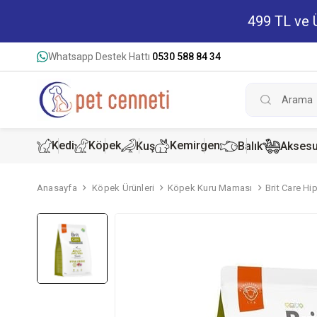
499 TL ve Ü
Whatsapp Destek Hattı
0530 588 84 34
Kedi
Köpek
Kemirgen
Kuş
Balık
Aksesu
Anasayfa
Köpek Ürünleri
Köpek Kuru Maması
Brit Care Hi
Kedi Kur
Köpek K
Hamster
Kedi Kon
Köpek Ko
Tavşan 