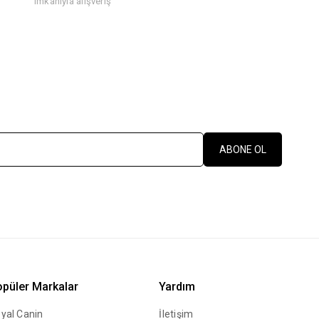
imkanıyla alışveriş
ABONE OL
püler Markalar
Yardım
yal Canin
İletişim