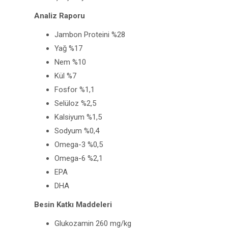
Analiz Raporu
Jambon Proteini %28
Yağ %17
Nem %10
Kül %7
Fosfor %1,1
Selüloz %2,5
Kalsiyum %1,5
Sodyum %0,4
Omega-3 %0,5
Omega-6 %2,1
EPA
DHA
Besin Katkı Maddeleri
Glukozamin 260 mg/kg