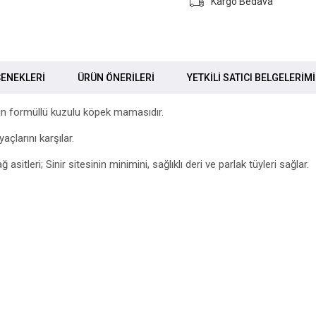
Kargo Bedava
ENEKLERI
ÜRÜN ÖNERILERI
YETKİLİ SATICI BELGELERİM
ein formüllü kuzulu köpek mamasıdır.
açlarını karşılar.
leri; Sinir sitesinin minimini, sağlıklı deri ve parlak tüyleri sağlar.