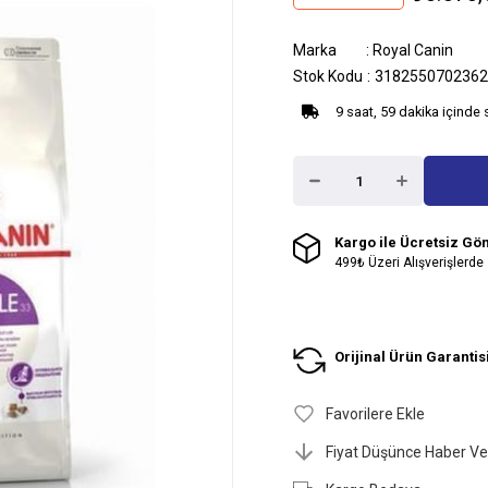
Marka
:
Royal Canin
Stok Kodu
3182550702362
9 saat, 59 dakika içinde 
Kargo ile Ücretsiz Gö
499₺ Üzeri Alışverişlerde
Orijinal Ürün Garantis
Favorilere Ekle
Fiyat Düşünce Haber Ve