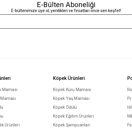
E-Bülten Aboneliği
E-bültenimize üye ol, yenilikleri ve fırsatları önce sen keşfet!
ünleri
Köpek Ürünleri
Po
ru Maması
Köpek Kuru Maması
Ro
ş Maması
Köpek Yaş Maması
Pr
lü
Köpek Ödülü
Hil
mu
Köpek Eğitim Ürünleri
N
ık Ürünleri
Köpek Şampuanları
Fe