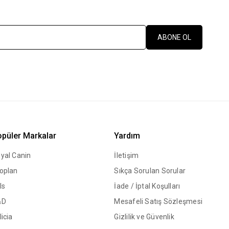
ABONE OL
püler Markalar
Yardım
yal Canin
İletişim
oplan
Sıkça Sorulan Sorular
ls
İade / İptal Koşulları
&D
Mesafeli Satış Sözleşmesi
licia
Gizlilik ve Güvenlik