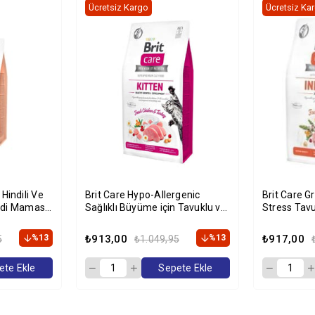
Ücretsiz Kargo
Ücretsiz Ka
Brit Care Hypo-Allergenic
Brit Care G
edi Maması
Sağlıklı Büyüme için Tavuklu ve
Stress Tav
Hindili Tahılsız Yavru Kedi
Kg
Maması 2kg
%13
₺913,00
%13
₺917,00
5
₺1.049,95
ete Ekle
Sepete Ekle