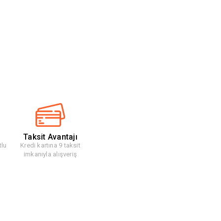
Taksit Avantajı
tlu
Kredi kartına 9 taksit
imkanıyla alışveriş