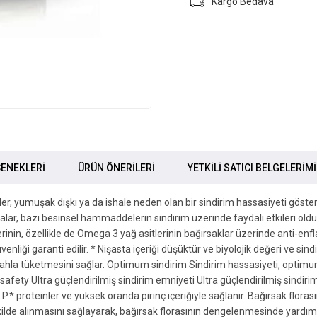
Kargo Bedava
ENEKLERI
ÜRÜN ÖNERILERI
YETKİLİ SATICI BELGELERİM
, yumuşak dışkı ya da ishale neden olan bir sindirim hassasiyeti gösterir
ar, bazı besinsel hammaddelerin sindirim üzerinde faydalı etkileri oldu
tlerinin, özellikle de Omega 3 yağ asitlerinin bağırsaklar üzerinde anti-enfl
 garanti edilir. * Nişasta içeriği düşüktür ve biyolojik değeri ve sindiril
ştahla tüketmesini sağlar. Optimum sindirim Sindirim hassasiyeti, optim
safety Ultra güçlendirilmiş sindirim emniyeti Ultra güçlendirilmiş sindirim
.P.* proteinler ve yüksek oranda pirinç içeriğiyle sağlanır. Bağırsak flo
ekilde alınmasını sağlayarak, bağırsak florasının dengelenmesinde yardım