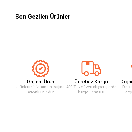
Son Gezilen Ürünler
Orijinal Ürün
Ücretsiz Kargo
Orga
Ürünleriminiz tamamı orijinal
499 TL ve üzeri alışverişlerde
Dosla
etiketli üründür
kargo ücretsiz!
org