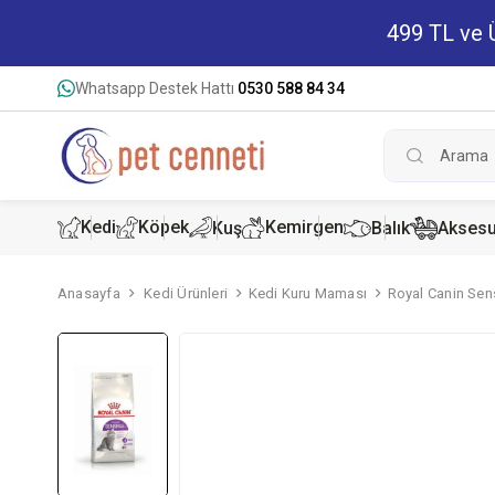
499 TL ve Ü
Whatsapp Destek Hattı
0530 588 84 34
Kedi
Köpek
Kemirgen
Kuş
Balık
Aksesu
Anasayfa
Kedi Ürünleri
Kedi Kuru Maması
Royal Canin Sen
Kedi Kur
Köpek K
Hamster
Kedi Kon
Köpek Ko
Tavşan 