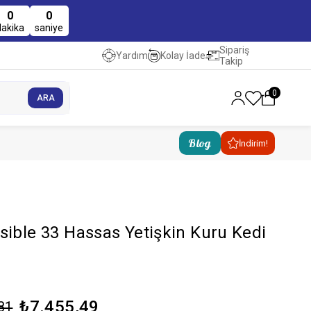
0
0
dakika
saniye
Sipariş
Kolay İade
Yardım
Takip
0
Blog
İndirim!
sible 33 Hassas Yetişkin Kuru Kedi
₺7.455,49
81