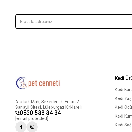
Kedi Ür
Kedi Ku
Kedi Ya
Atatürk Mah, Sezerler sk, Ersan 2
Sanayii Sitesi, Lüleburgaz Kırklareli
Kedi Ödü
0530 588 84 34
Kedi Ku
[email protected]
Kedi Sağl