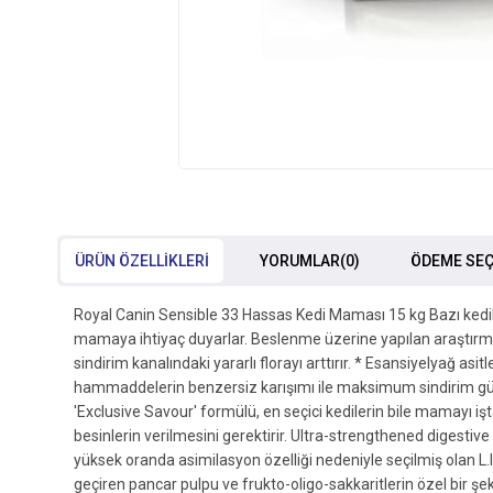
ÜRÜN ÖZELLIKLERI
YORUMLAR
(0)
ÖDEME SEÇ
Royal Canin Sensible 33 Hassas Kedi Maması 15 kg Bazı kediler
mamaya ihtiyaç duyarlar. Beslenme üzerine yapılan araştırmal
sindirim kanalındaki yararlı florayı arttırır. * Esansiyelyağ asi
hammaddelerin benzersiz karışımı ile maksimum sindirim güvenliği
'Exclusive Savour' formülü, en seçici kedilerin bile mamayı i
besinlerin verilmesini gerektirir. Ultra-strengthened digestive 
yüksek oranda asimilasyon özelliği nedeniyle seçilmiş olan L.I
geçiren pancar pulpu ve frukto-oligo-sakkaritlerin özel bir ş