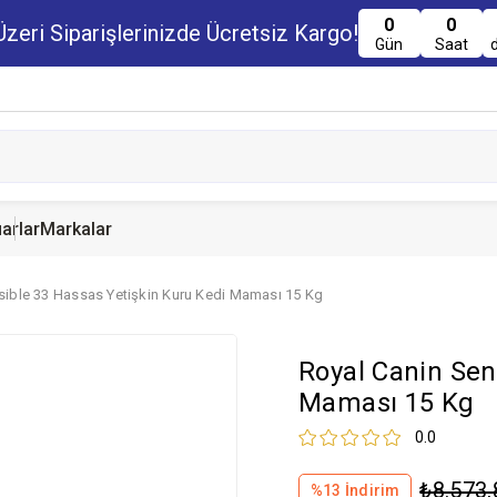
0
0
zeri Siparişlerinizde Ücretsiz Kargo!
Gün
Saat
arlar
Markalar
sible 33 Hassas Yetişkin Kuru Kedi Maması 15 Kg
u Maması
uru Maması
 Yemi
Kedi Ödülleri
Köpek Ödülü
Guinea Pig Yemi
Royal Canin Sen
serve Maması
nserve Mamaları
Yemi
Maması 15 Kg
0.0
₺8.573,
%
13
İndirim