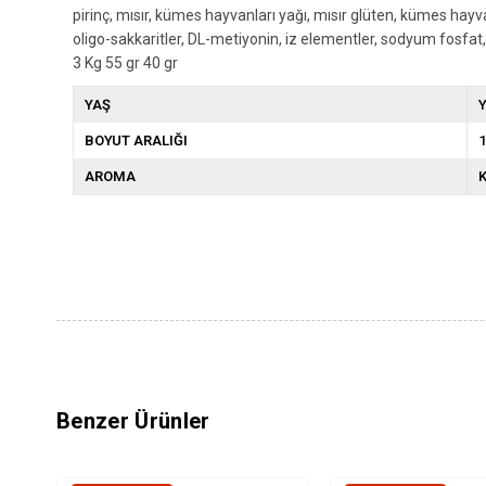
pirinç, mısır, kümes hayvanları yağı, mısır glüten, kümes hayvan
oligo-sakkaritler, DL-metiyonin, iz elementler, sodyum fosfat, yu
3 Kg 55 gr 40 gr
YAŞ
Y
BOYUT ARALIĞI
1
AROMA
K
Benzer Ürünler