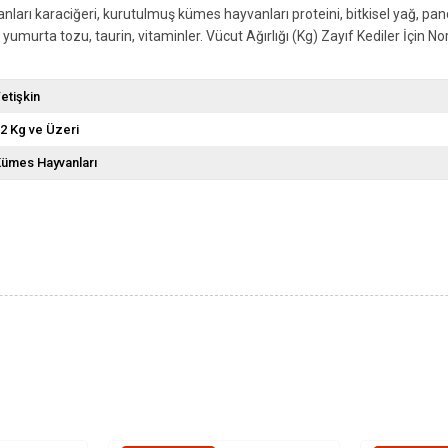
ları karaciğeri, kurutulmuş kümes hayvanları proteini, bitkisel yağ, pancar 
murta tozu, taurin, vitaminler. Vücut Ağırlığı (Kg) Zayıf Kediler İçin Norma
etişkin
2 Kg ve Üzeri
ümes Hayvanları