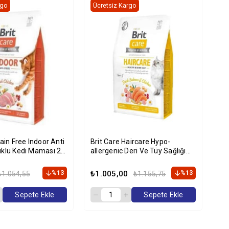
rgo
Ücretsiz Kargo
Üc
rain Free Indoor Anti
Brit Care Haircare Hypo-
Br
uklu Kedi Maması 2
allergenic Deri Ve Tüy Sağlığı
Kıs
Için Tahılsız Yetişkin Kedi
Kg
Maması 2kg
%13
₺1.005,00
%13
₺2
₺1.054,55
₺1.155,75
Sepete Ekle
Sepete Ekle