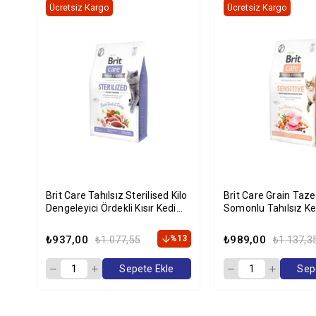
Ücretsiz Kargo
Ücretsiz Kargo
Brit Care Tahılsız Sterilised Kilo
Brit Care Grain Taze Hindili Ve
Dengeleyici Ördekli Kısır Kedi
Somonlu Tahılsız K
Maması 2 Kg
2 Kg
₺937,00
%13
₺989,00
₺1.077,55
₺1.137,3
Sepete Ekle
Sep