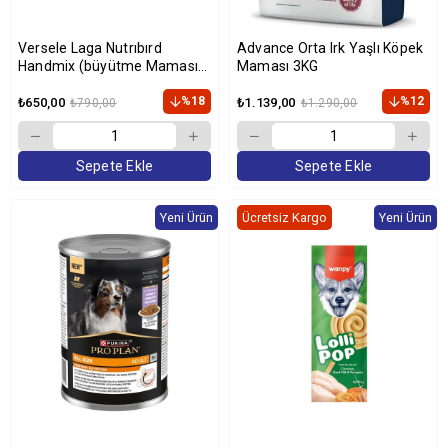
Versele Laga Nutrıbırd
Advance Orta Irk Yaşlı Köpek
Handmix (büyütme Maması)
Maması 3KG
500 G.
%18
%12
₺650,00
₺1.139,00
₺790,00
₺1.290,00
Sepete Ekle
Sepete Ekle
Yeni Ürün
Ücretsiz Kargo
Yeni Ürün