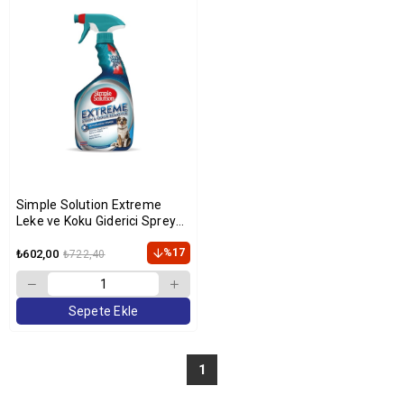
Simple Solution Extreme
Leke ve Koku Giderici Sprey
945ml
%17
₺602,00
₺722,40
Sepete Ekle
1