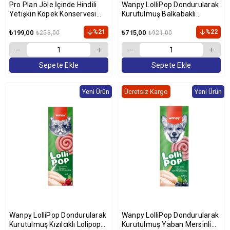
Pro Plan Jöle İçinde Hindili
Wanpy LolliPop Dondurularak
Yetişkin Köpek Konservesi
Kurutulmuş Balkabaklı
400gr
Lolipop Köpek Ödül Maması
%21
6gr (10'lu)
%22
₺199,00
₺715,00
₺253,00
₺921,00
Sepete Ekle
Sepete Ekle
Yeni Ürün
Ücretsiz Kargo
Yeni Ürün
Wanpy LolliPop Dondurularak
Wanpy LolliPop Dondurularak
Kurutulmuş Kızılcıklı Lolipop
Kurutulmuş Yaban Mersinli