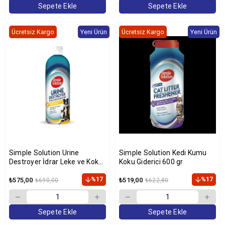
Sepete Ekle
Sepete Ekle
Ücretsiz Kargo
Yeni Ürün
Ücretsiz Kargo
Yeni Ürün
Simple Solution Urine
Simple Solution Kedi Kumu
Destroyer İdrar Leke ve Koku
Koku Giderici 600 gr
Giderici 1000ml
%17
%17
₺575,00
₺519,00
₺690,00
₺622,80
Sepete Ekle
Sepete Ekle