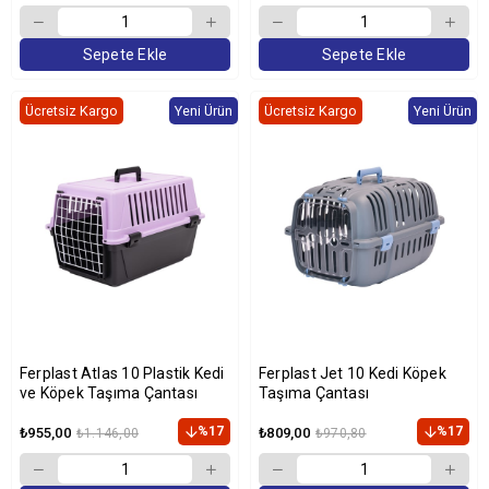
Sepete Ekle
Sepete Ekle
Ücretsiz Kargo
Yeni Ürün
Ücretsiz Kargo
Yeni Ürün
Ferplast Atlas 10 Plastik Kedi
Ferplast Jet 10 Kedi Köpek
ve Köpek Taşıma Çantası
Taşıma Çantası
%17
%17
₺955,00
₺809,00
₺1.146,00
₺970,80