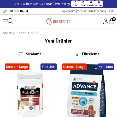
0
0
0
0
499 TL ve Üzeri Siparişlerinizde Ücretsiz Kargo!
Gün
Saat
dakika
saniye
0530 588 84 34
Yardım
Kolay İade
Sipariş Takip
0
Anasayfa
Yeni Ürünler
Yeni Ürünler
Sıralama
Filtreleme
Ücretsiz Kargo
Yeni Ürün
Ücretsiz Kargo
Yeni Ürün