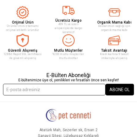
Ücretsiz Kargo
Orijinal Ürün
Organik Mama Kabı
499 TL ve üzeri
Ürünleriminiz tamamı
Doslarımızı sağlığı için
alışverişlerde kargo
orijinal etiketli üründür
organik mama kabı
ücretsiz!
Güvenli Alışveriş
Mutlu Müşteriler
Taksit Avantajı
128Bit Rapid SSL sertifikası
%100 mutlu müşteriler
Kredi kartına 9 taksit
ile güvenli alışveriş
mutlu dostlar
imkanıyla alışveriş
E-Bülten Aboneliği
E-bültenimize üye ol, yenilikleri ve fırsatları önce sen keşfet!
ABONE OL
Atatürk Mah, Sezerler sk, Ersan 2
Sanayii Sitesi, Lüleburgaz Kırklareli