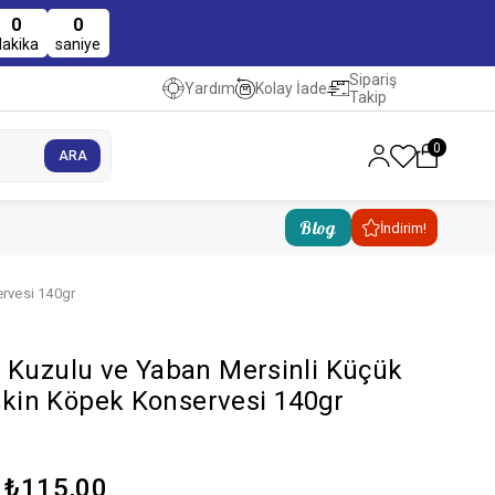
0
0
dakika
saniye
Sipariş
Kolay İade
Yardım
Takip
0
Blog
İndirim!
ervesi 140gr
 Kuzulu ve Yaban Mersinli Küçük
işkin Köpek Konservesi 140gr
₺115,00