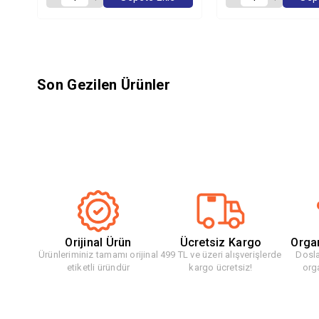
Son Gezilen Ürünler
Orijinal Ürün
Ücretsiz Kargo
Orga
Ürünleriminiz tamamı orijinal
499 TL ve üzeri alışverişlerde
Dosla
etiketli üründür
kargo ücretsiz!
org