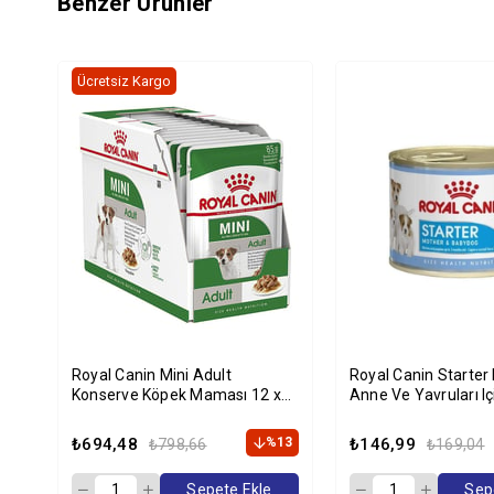
Benzer Ürünler
Ücretsiz Kargo
Royal Canin Mini Adult
Royal Canin Starte
Konserve Köpek Maması 12 x
Anne Ve Yavruları I
85 Gr
Konservesi 195 gr
₺694,48
%13
₺146,99
₺798,66
₺169,04
Sepete Ekle
Sep