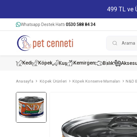
499 TL ve Ü
Whatsapp Destek Hattı
0530 588 84 34
Kedi
Köpek
Kemirgen
Kuş
Balık
Aksesu
Anasayfa
Köpek Ürünleri
Köpek Konserve Mamaları
N&D Ba
Kedi Kur
Köpek K
Hamster
Kedi Kon
Köpek Ko
Tavşan 