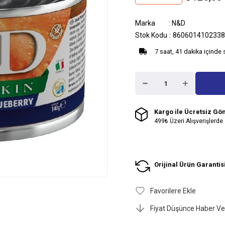
Marka
:
N&D
Stok Kodu
8606014102338
7 saat, 41 dakika içinde 
Kargo ile Ücretsiz Gö
499₺ Üzeri Alışverişlerde
Orijinal Ürün Garantis
Favorilere Ekle
Fiyat Düşünce Haber Ve