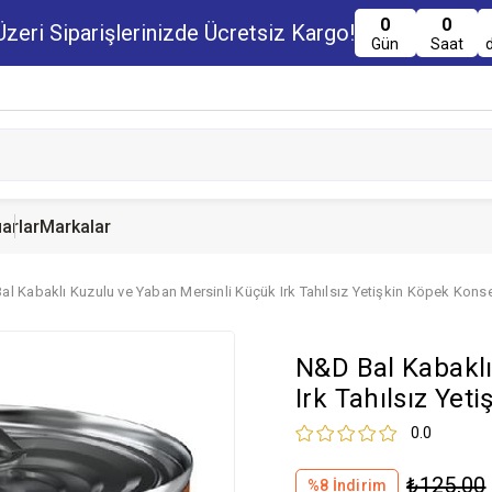
0
0
zeri Siparişlerinizde Ücretsiz Kargo!
Gün
Saat
arlar
Markalar
l Kabaklı Kuzulu ve Yaban Mersinli Küçük Irk Tahılsız Yetişkin Köpek Kons
u Maması
uru Maması
 Yemi
Kedi Ödülleri
Köpek Ödülü
Guinea Pig Yemi
N&D Bal Kabaklı
serve Maması
nserve Mamaları
Yemi
Irk Tahılsız Yet
0.0
₺125,00
%
8
İndirim