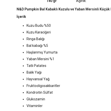
140 gr
Ağırlık:
N&D Pumpkin Bal Kabaklı Kuzulu ve Yaban Mersinli Küçük I
İçerik
Kuzu Budu %50
Kuzu Karaciğeri
Ringa Balığı
Bal kabağı %5
Haşlanmış Yumurta
Yaban Mersini %1
Tatlı Patates
Balık Yağı
Hayvansal Yağ
Fruktooligosakkaritler
Kondroitin Sülfat
Glukozamin
Vitaminler