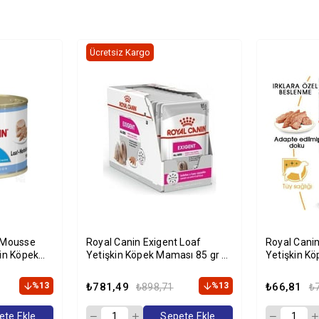
Ücretsiz Kargo
r Mousse
Royal Canin Exigent Loaf
Royal Canin
çin Köpek
Yetişkin Köpek Maması 85 gr x
Yetişkin Kö
12
%13
₺781,49
%13
₺66,81
₺898,71
₺
ete Ekle
Sepete Ekle