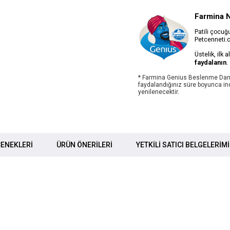
Farmina 
Patili çocu
Petcenneti.c
Üstelik, ilk 
faydalanın
.
* Farmina Genius Beslenme Dan
faydalandığınız süre boyunca ind
yenilenecektir.
ENEKLERI
ÜRÜN ÖNERILERI
YETKİLİ SATICI BELGELERİM