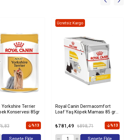
Ücretsiz Kargo
 Yorkshire Terrier
Royal Canin Dermacomfort
Ro
pek Konservesi 85gr
Loaf Yaş Köpek Maması 85 gr
Ye
12 Adet
%13
₺781,49
%13
₺6
76,83
₺898,71
Sepete Ekle
Sepete Ekle