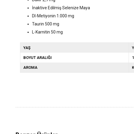
İnaktive Edilmiş Selenize Maya
Dl-Metiyonin 1.000 mg
Taurin 500 mg
L-Karnitin 50 mg
YAŞ
Y
BOYUT ARALIĞI
1
AROMA
K