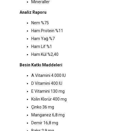
Mineraller
Analiz Raporu
Nem %75
Ham Protein %11
Ham Yağ %7
Ham Lif %1
Ham Kül %2,40
Besin Katkı Maddeleri
A Vitamini 4.000 IU
D Vitamini 400 IU
E Vitamini 130 mg
Kolin Klorür 400 mg
Çinko 36 mg
Manganez 6,8 mg
Demir 16,8 mg
Bakır 2,9 mg