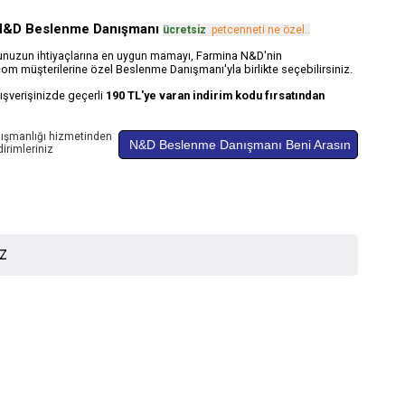
N&D Beslenme Danışmanı
ücretsiz
.
petcenneti ne özel..
Farmina N&D'nin
ğunuzun ihtiyaçlarına en uygun mamayı,
om müşterilerine özel Beslenme Danışmanı'yla birlikte seçebilirsiniz.
alışverişinizde geçerli
190 TL'ye varan indirim kodu fırsatından
ışmanlığı hizmetinden
N&D Beslenme Danışmanı Beni Arasın
irimleriniz
İZ