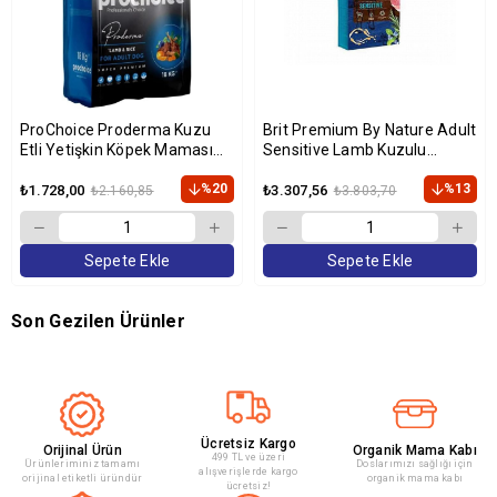
ProChoice Proderma Kuzu
Brit Premium By Nature Adult
Etli Yetişkin Köpek Maması
Sensitive Lamb Kuzulu
18kg
Yetişkin Köpek Maması 15 Kg
%20
%13
₺1.728,00
₺3.307,56
₺2.160,85
₺3.803,70
Sepete Ekle
Sepete Ekle
Son Gezilen Ürünler
Ücretsiz Kargo
Orijinal Ürün
Organik Mama Kabı
499 TL ve üzeri
Ürünleriminiz tamamı
Doslarımızı sağlığı için
alışverişlerde kargo
orijinal etiketli üründür
organik mama kabı
ücretsiz!