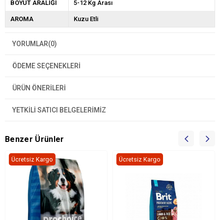
BOYUT ARALIĞI
5-12 Kg Arası
AROMA
Kuzu Etli
YORUMLAR
(0)
ÖDEME SEÇENEKLERI
ÜRÜN ÖNERILERI
YETKİLİ SATICI BELGELERİMİZ
Benzer Ürünler
Ücretsiz Kargo
Ücretsiz Kargo