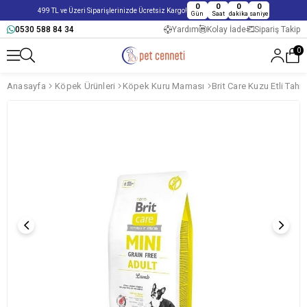
0
0
0
0
499 TL ve Üzeri Siparişlerinizde Ücretsiz Kargo!
Gün
Saat
dakika
saniye
0530 588 84 34
Yardım
Kolay İade
Sipariş Takip
0
Anasayfa
Köpek Ürünleri
Köpek Kuru Maması
Brit Care Kuzu Etli Tah