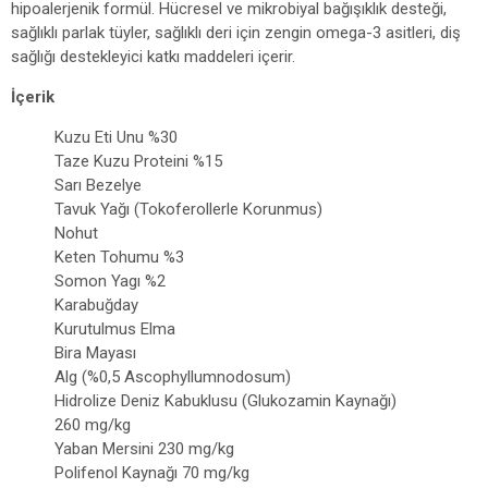
hipoalerjenik formül. Hücresel ve mikrobiyal bağışıklık desteği,
sağlıklı parlak tüyler, sağlıklı deri için zengin omega-3 asitleri, diş
sağlığı destekleyici katkı maddeleri içerir.
İçerik
Kuzu Eti Unu %30
Taze Kuzu Proteini %15
Sarı Bezelye
Tavuk Yağı (Tokoferollerle Korunmus)
Nohut
Keten Tohumu %3
Somon Yagı %2
Karabuğday
Kurutulmus Elma
Bira Mayası
Alg (%0,5 Ascophyllumnodosum)
Hidrolize Deniz Kabuklusu (Glukozamin Kaynağı)
260 mg/kg
Yaban Mersini 230 mg/kg
Polifenol Kaynağı 70 mg/kg