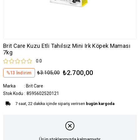
Brit Care Kuzu Etli Tahılsız Mini Irk Köpek Maması
7kg
0.0
₺2.700,00
₺3.105,00
%
13
İndirim
Marka
:
Brit Care
Stok Kodu
8595602520121
7 saat, 22 dakika içinde sipariş verirsen
bugün kargoda
Ürün stoklarımızda kalmamıştır.