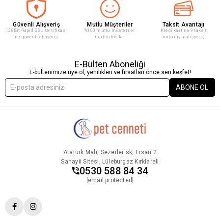
Güvenli Alışveriş
Mutlu Müşteriler
Taksit Avantajı
128Bit Rapid SSL sertifikası
%100 mutlu müşteriler
Kredi kartına 9 taksit
ile güvenli alışveriş
mutlu dostlar
imkanıyla alışveriş
E-Bülten Aboneliği
E-bültenimize üye ol, yenilikleri ve fırsatları önce sen keşfet!
ABONE OL
Atatürk Mah, Sezerler sk, Ersan 2
Sanayii Sitesi, Lüleburgaz Kırklareli
0530 588 84 34
[email protected]