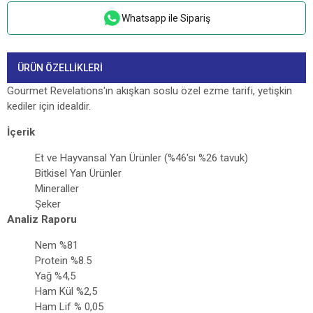
Whatsapp ile Sipariş
ÜRÜN ÖZELLIKLERI
Gourmet Revelations'ın akışkan soslu özel ezme tarifi, yetişkin
kediler için idealdir.
İçerik
Et ve Hayvansal Yan Ürünler (%46'sı %26 tavuk)
Bitkisel Yan Ürünler
Mineraller
Şeker
Analiz Raporu
Nem %81
Protein %8.5
Yağ %4,5
Ham Kül %2,5
Ham Lif % 0,05