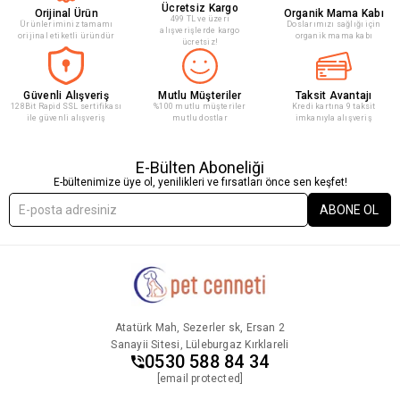
Ücretsiz Kargo
Orijinal Ürün
Organik Mama Kabı
499 TL ve üzeri
Ürünleriminiz tamamı
Doslarımızı sağlığı için
alışverişlerde kargo
orijinal etiketli üründür
organik mama kabı
ücretsiz!
Güvenli Alışveriş
Mutlu Müşteriler
Taksit Avantajı
128Bit Rapid SSL sertifikası
%100 mutlu müşteriler
Kredi kartına 9 taksit
ile güvenli alışveriş
mutlu dostlar
imkanıyla alışveriş
E-Bülten Aboneliği
E-bültenimize üye ol, yenilikleri ve fırsatları önce sen keşfet!
ABONE OL
Atatürk Mah, Sezerler sk, Ersan 2
Sanayii Sitesi, Lüleburgaz Kırklareli
0530 588 84 34
[email protected]