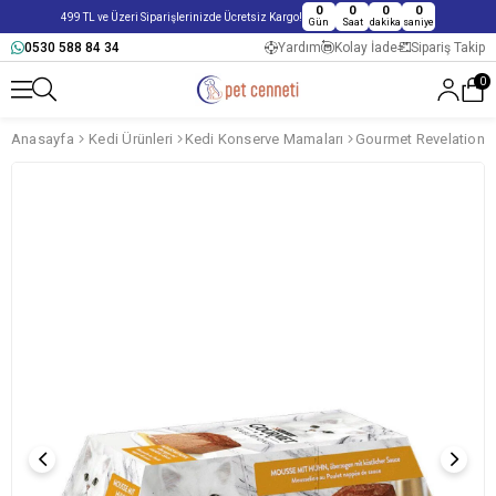
0
0
0
0
499 TL ve Üzeri Siparişlerinizde Ücretsiz Kargo!
Gün
Saat
dakika
saniye
0530 588 84 34
Yardım
Kolay İade
Sipariş Takip
0
Anasayfa
Kedi Ürünleri
Kedi Konserve Mamaları
Gourmet Revelations 