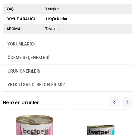
YAŞ
Yetişkin
BOYUT ARALIĞI
1 Kg'a Kadar
AROMA
Tavuklu
YORUMLAR
(0)
ÖDEME SEÇENEKLERI
ÜRÜN ÖNERILERI
YETKİLİ SATICI BELGELERİMİZ
Benzer Ürünler