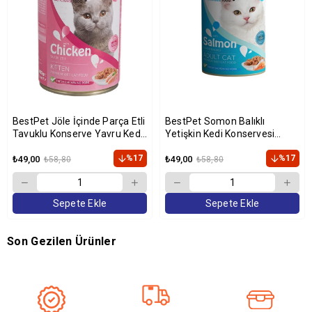
BestPet Jöle İçinde Parça Etli
BestPet Somon Balıklı
Tavuklu Konserve Yavru Kedi
Yetişkin Kedi Konservesi
Maması 400 gr
400gr
%17
%17
₺49,00
₺49,00
₺58,80
₺58,80
Sepete Ekle
Sepete Ekle
Son Gezilen Ürünler