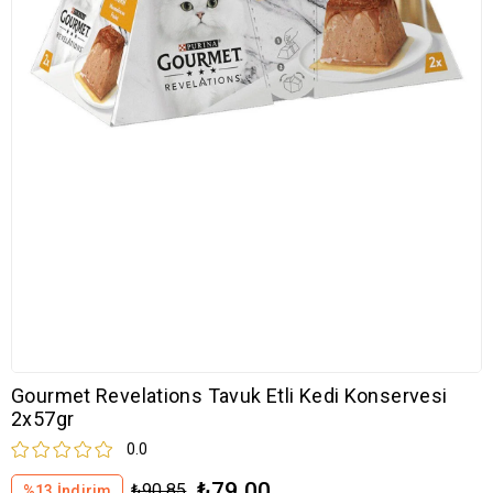
Gourmet Revelations Tavuk Etli Kedi Konservesi
2x57gr
0.0
₺79,00
₺90,85
%
13
İndirim