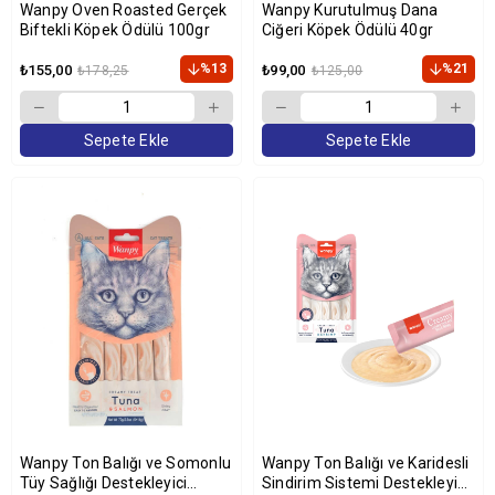
Wanpy Oven Roasted Gerçek
Wanpy Kurutulmuş Dana
Biftekli Köpek Ödülü 100gr
Ciğeri Köpek Ödülü 40gr
%13
%21
₺155,00
₺99,00
₺178,25
₺125,00
Sepete Ekle
Sepete Ekle
Wanpy Ton Balığı ve Somonlu
Wanpy Ton Balığı ve Karidesli
Tüy Sağlığı Destekleyici
Sindirim Sistemi Destekleyici