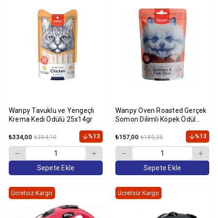
Wanpy Tavuklu ve Yengeçli
Wanpy Oven Roasted Gerçek
Krema Kedi Ödülü 25x14gr
Somon Dilimli Köpek Ödül
Maması 100gr
%13
%13
₺334,00
₺157,00
₺384,10
₺180,55
Sepete Ekle
Sepete Ekle
Ücretsiz Kargo
Ücretsiz Kargo