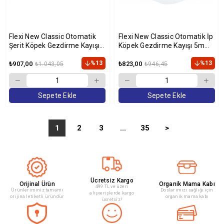
Flexi New Classic Otomatik
Flexi New Classic Otomatik İp
Şerit Köpek Gezdirme Kayışı
Köpek Gezdirme Kayışı 5m
5m (Mavi) [S]
(Mavi) [M]
%13
%13
₺907,00
₺823,00
₺1.043,05
₺946,45
Sepete Ekle
Sepete Ekle
1
2
3
...
35
>
Ücretsiz Kargo
Orijinal Ürün
Organik Mama Kabı
499 TL ve üzeri
Ürünleriminiz tamamı
Doslarımızı sağlığı için
alışverişlerde kargo
orijinal etiketli üründür
organik mama kabı
ücretsiz!