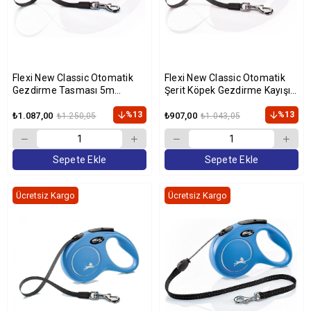
Flexi New Classic Otomatik
Flexi New Classic Otomatik
Gezdirme Tasması 5m
Şerit Köpek Gezdirme Kayışı
(Kırmızı) [M]
5m (Pembe) [S]
%13
%13
₺1.087,00
₺907,00
₺1.250,05
₺1.043,05
Sepete Ekle
Sepete Ekle
Ücretsiz Kargo
Ücretsiz Kargo