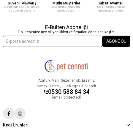
Güvenli Alışveriş
Mutlu Müşteriler
Taksit Avantajı
128Bit Rapid SSL sertifikası
%100 mutlu müşteriler
Kredi kartına 9 taksit
ile güvenli alışveriş
mutlu dostlar
imkanıyla alışveriş
E-Bülten Aboneliği
E-bültenimize üye ol, yenilikleri ve fırsatları önce sen keşfet!
ABONE OL
Atatürk Mah, Sezerler sk, Ersan 2
Sanayii Sitesi, Lüleburgaz Kırklareli
0530 588 84 34
[email protected]
Kedi Ürünleri