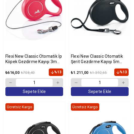
Flexi New Classic Otomatik İp
Flexi New Classic Otomatik
Köpek Gezdirme Kayışı 3m
Şerit Gezdirme Kayışı 5m
(Kırmızı) [XS]
(Siyah) [L]
%13
%13
₺616,00
₺1.211,00
₺708,40
₺1.392,65
Sepete Ekle
Sepete Ekle
Ücretsiz Kargo
Ücretsiz Kargo