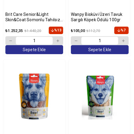
Brit Care Senior&Light
Wanpy Bisküvi Üzeri Tavuk
Skin&Coat Somonlu Tahılsız
Sargılı Köpek Ödülü 100gr
Yaşlı Köpek Maması 3kg
%13
%7
₺1.252,35
₺105,00
₺1.440,20
₺112,70
Sepete Ekle
Sepete Ekle