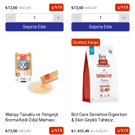
Krema Kedi Ödül Maması
Krema Kedi Ödül Maması
14gr (5'li)
%13
14gr (5'li)
%13
₺72,00
₺72,00
₺82,80
₺82,80
Sepete Ekle
Sepete Ekle
Ücretsiz Kargo
Wanpy Tavuklu ve Yengeçli
Brit Care Sensitive Digestion
Krema Kedi Ödül Maması
& Skin Geyikli Tahılsız
14gr (5'li)
Yetişkin Köpek Maması 3kg
%13
%13
₺72,00
₺1.413,49
₺82,80
₺1.625,51