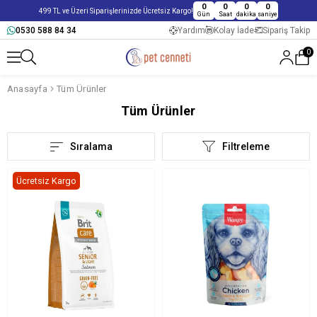
0
0
0
0
499 TL ve Üzeri Siparişlerinizde Ücretsiz Kargo!
Gün
Saat
dakika
saniye
0530 588 84 34
Yardım
Kolay İade
Sipariş Takip
0
Anasayfa
Tüm Ürünler
Tüm Ürünler
Sıralama
Filtreleme
Ücretsiz Kargo