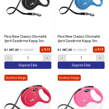
Flexi New Classic Otomatik
Flexi New Classic Otomatik
Şerit Gezdirme Kayışı 5m
Şerit Gezdirme Kayışı 5m
(Siyah) [M]
(Mavi) [M]
%13
%13
₺1.087,00
₺1.087,00
₺1.250,05
₺1.250,05
Sepete Ekle
Sepete Ekle
Ücretsiz Kargo
Ücretsiz Kargo