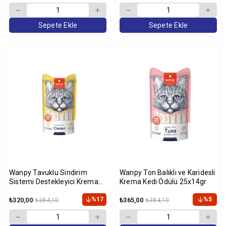
Sepete Ekle
Sepete Ekle
Wanpy Tavuklu Sindirim
Wanpy Ton Balıklı ve Karidesli
Sistemi Destekleyici Krema
Krema Kedi Ödülü 25x14gr
Kedi Ödül Maması 14gr (25'li)
%17
%5
₺320,00
₺365,00
₺384,10
₺384,10