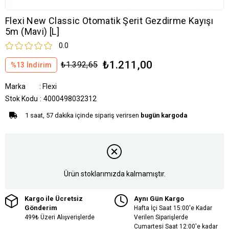
Flexi New Classic Otomatik Şerit Gezdirme Kayışı
5m (Mavi) [L]
0.0
₺1.211,00
₺1.392,65
%
13
İndirim
Marka
:
Flexi
Stok Kodu
4000498032312
1 saat, 57 dakika içinde sipariş verirsen
bugün kargoda
Ürün stoklarımızda kalmamıştır.
Kargo ile Ücretsiz
Aynı Gün Kargo
Gönderim
Hafta İçi Saat 15:00'e Kadar
499₺ Üzeri Alışverişlerde
Verilen Siparişlerde
Cumartesi Saat 12:00'e kadar