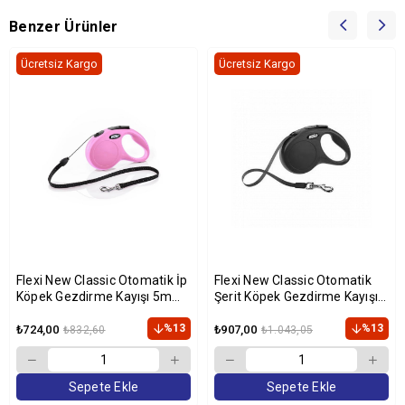
Benzer Ürünler
Ücretsiz Kargo
Ücretsiz Kargo
Flexi New Classic Otomatik İp
Flexi New Classic Otomatik
Köpek Gezdirme Kayışı 5m
Şerit Köpek Gezdirme Kayışı
[S] (Pembe)
5m (Siyah) [S]
%13
%13
₺724,00
₺907,00
₺832,60
₺1.043,05
Sepete Ekle
Sepete Ekle