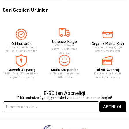
Son Gezilen Ürünler
Ücretsiz Kargo
Orijinal Ürün
Organik Mama Kabı
499 TL ve üzeri
Ürünleriminiz tamamı
Doslarımızı sağlığı için
alışverişlerde kargo
orijinal etiketli üründür
organik mama kabı
ücretsiz!
Güvenli Alışveriş
Mutlu Müşteriler
Taksit Avantajı
128Bit Rapid SSL sertifikası
%100 mutlu müşteriler
Kredi kartına 9 taksit
ile güvenli alışveriş
mutlu dostlar
imkanıyla alışveriş
E-Bülten Aboneliği
E-bültenimize üye ol, yenilikleri ve fırsatları önce sen keşfet!
ABONE OL