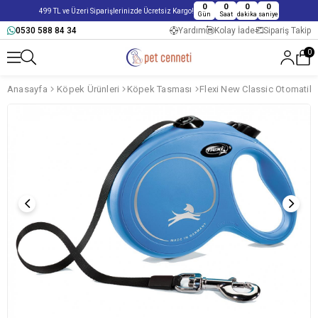
0
0
0
0
499 TL ve Üzeri Siparişlerinizde Ücretsiz Kargo!
Gün
Saat
dakika
saniye
0530 588 84 34
Yardım
Kolay İade
Sipariş Takip
0
Anasayfa
Köpek Ürünleri
Köpek Tasması