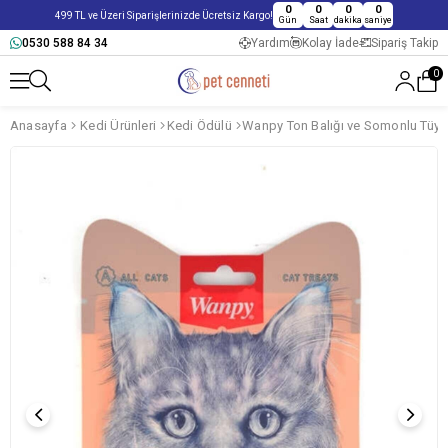
0
0
0
0
499 TL ve Üzeri Siparişlerinizde Ücretsiz Kargo!
Gün
Saat
dakika
saniye
0530 588 84 34
Yardım
Kolay İade
Sipariş Takip
0
Anasayfa
Kedi Ürünleri
Kedi Ödülü