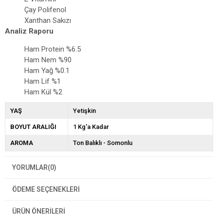
Çay Polifenol
Xanthan Sakızı
Analiz Raporu
Ham Protein %6.5
Ham Nem %90
Ham Yağ %0.1
Ham Lif %1
Ham Kül %2
YAŞ
Yetişkin
BOYUT ARALIĞI
1 Kg'a Kadar
AROMA
Ton Balıklı - Somonlu
YORUMLAR
(0)
ÖDEME SEÇENEKLERI
ÜRÜN ÖNERILERI