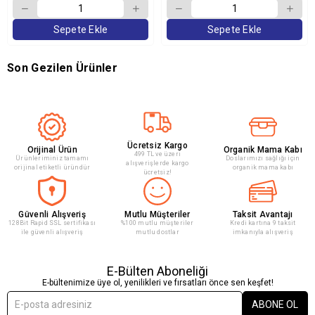
Sepete Ekle
Sepete Ekle
Son Gezilen Ürünler
Ücretsiz Kargo
Orijinal Ürün
Organik Mama Kabı
499 TL ve üzeri
Ürünleriminiz tamamı
Doslarımızı sağlığı için
alışverişlerde kargo
orijinal etiketli üründür
organik mama kabı
ücretsiz!
Güvenli Alışveriş
Mutlu Müşteriler
Taksit Avantajı
128Bit Rapid SSL sertifikası
%100 mutlu müşteriler
Kredi kartına 9 taksit
ile güvenli alışveriş
mutlu dostlar
imkanıyla alışveriş
E-Bülten Aboneliği
E-bültenimize üye ol, yenilikleri ve fırsatları önce sen keşfet!
ABONE OL