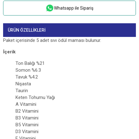
Whatsapp ile Sipariş
ÜRÜN ÖZELLIKLERI
Paket içerisinde 5 adet sıvı ödül maması bulunur.
İçerik
Ton Balığı %21
Somon %6.3
Tavuk %4.2
Nişasta
Taurin
Keten Tohumu Yağı
A Vitamini
B2 Vitamini
B3 Vitamini
B5 Vitamini
D3 Vitamini
E Vitamini