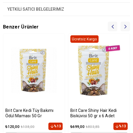
YETKİLİ SATICI BELGELERİMİZ
Benzer Ürünler
Ücretsiz Kargo
Brit Care Kedi Tüy Bakımı
Brit Care Shiny Hair Kedi
Ödül Maması 50 Gr
Bisküvisi 50 gr x 6 Adet
%13
%13
₺120,00
₺699,00
₺138,00
₺803,85