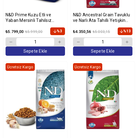
N&D Prime Kuzu Etli ve
N&D Ancestral Grain Tavuklu
Yaban Mersinli Tahılsız
ve Narlı Ata Tahıllı Yetişkin
Yetişkin Kedi Maması 10kg
Kedi Maması 10kg
%3
%13
₺5.799,00
₺4.350,56
₺5.999,00
₺5.003,15
Sepete Ekle
Sepete Ekle
Ücretsiz Kargo
Ücretsiz Kargo