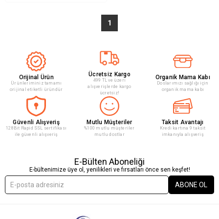
1
Ücretsiz Kargo
Orijinal Ürün
Organik Mama Kabı
499 TL ve üzeri
Ürünleriminiz tamamı
Doslarımızı sağlığı için
alışverişlerde kargo
orijinal etiketli üründür
organik mama kabı
ücretsiz!
Güvenli Alışveriş
Mutlu Müşteriler
Taksit Avantajı
128Bit Rapid SSL sertifikası
%100 mutlu müşteriler
Kredi kartına 9 taksit
ile güvenli alışveriş
mutlu dostlar
imkanıyla alışveriş
E-Bülten Aboneliği
E-bültenimize üye ol, yenilikleri ve fırsatları önce sen keşfet!
ABONE OL