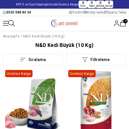
0
0
0
0
499 TL ve Üzeri Siparişlerinizde Ücretsiz Kargo!
Gün
Saat
dakika
saniye
0530 588 84 34
Yardım
Kolay İade
Sipariş Takip
0
Anasayfa
N&D Kedi Büyük (10 Kg)
N&D Kedi Büyük (10 Kg)
Sıralama
Filtreleme
Ücretsiz Kargo
Ücretsiz Kargo