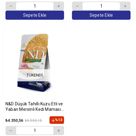
Sepete Ekle
Sepete Ekle
TÜKENDI
N&D Düşük Tahıllı Kuzu Etli ve
Yaban Mersinli Kedi Maması
10 Kg
%13
₺4.350,56
₺5.003,15