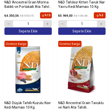
N&D Ancestral Grain Morina
N&D Tahılsız Kitten Tavuk Nar
Balıklı ve Portakallı Ata Tahıllı
Yavru Kedi Maması 10 Kg
Yetişkin Kedi Maması 10kg
%13
%3
₺4.350,56
₺5.969,00
₺5.003,15
₺6.136,46
Sepete Ekle
Sepete Ekle
Ücretsiz Kargo
Ücretsiz Kargo
N&D Düşük Tahıllı Kuzulu Kısır
N&D Ancestral Grain Tavuklu
Kedi Maması 10 Kg
ve Narlı Ata Tahıllı