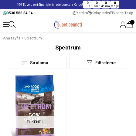
0
0
0
0
499 TL ve Üzeri Siparişlerinizde Ücretsiz Kargo!
Gün
Saat
dakika
saniye
0530 588 84 34
Yardım
Kolay İade
Sipariş Takip
0
Anasayfa
Spectrum
Spectrum
Sıralama
Filtreleme
TÜKENDI