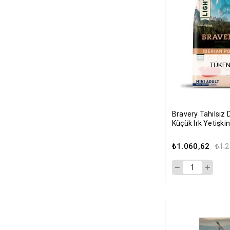
TÜKEN
Bravery Tahılsız
Küçük Irk Yetişki
Maması 2kg
₺1.060,62
₺1.2