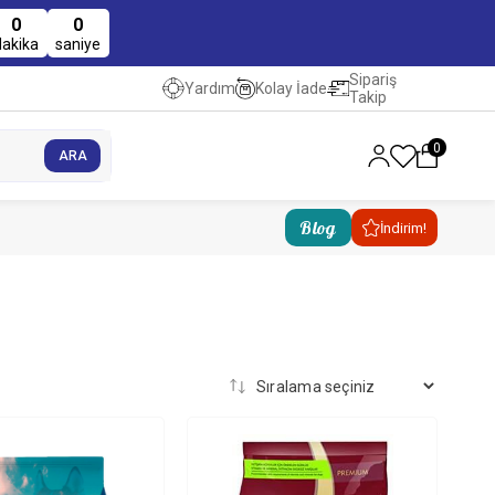
0
0
dakika
saniye
Sipariş
Kolay İade
Yardım
Takip
0
Blog
İndirim!