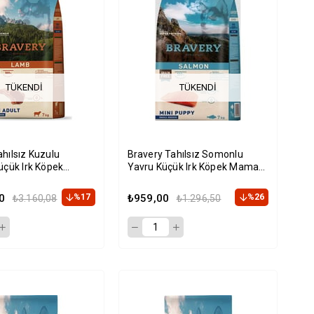
TÜKENDI
TÜKENDI
hılsız Kuzulu
Bravery Tahılsız Somonlu
üçük Irk Köpek
Yavru Küçük Irk Köpek Maması
Kg
2 Kg
0
%17
₺959,00
%26
₺3.160,08
₺1.296,50