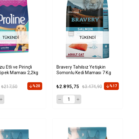
TÜKENDI
TÜKENDI
u Etli ve Pirinçli
Bravery Tahılsız Yetişkin
Köpek Maması 2,2kg
Somonlu Kedi Maması 7 Kg
%20
₺2.895,75
%17
₺217,50
₺3.474,90