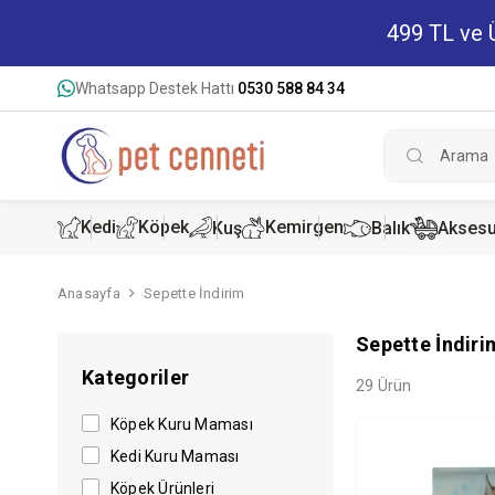
499 TL ve Ü
Whatsapp Destek Hattı
0530 588 84 34
Kedi
Köpek
Kemirgen
Kuş
Balık
Aksesu
Anasayfa
Sepette İndirim
Kedi Kur
Köpek K
Hamster
Sepette İndiri
Kategoriler
Kedi Kon
Köpek Ko
Tavşan 
29 Ürün
Köpek Kuru Maması
Kedi Kuru Maması
Köpek Ürünleri