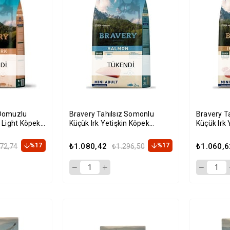
DI
TÜKENDI
 Domuzlu
Bravery Tahılsız Somonlu
Bravery T
n Light Köpek
Küçük Irk Yetişkin Köpek
Küçük Irk 
Maması 2kg
Maması 2
%17
₺1.080,42
%17
₺1.060,6
72,74
₺1.296,50