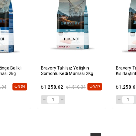
DI
TÜKENDI
inga Balıklı
Bravery Tahılsız Yetişkin
Bravery T
ması 2kg
Somonlu Kedi Maması 2Kg
Kısırlaştı
2kg
%34
₺1.258,62
%17
₺1.258,6
,34
₺1.510,34