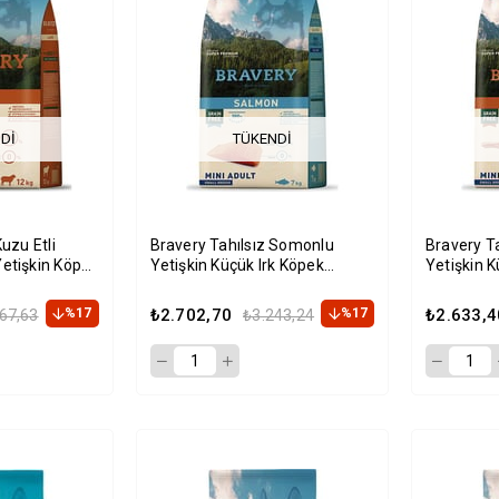
DI
TÜKENDI
uzu Etli
Bravery Tahılsız Somonlu
Bravery Ta
etişkin Köpek
Yetişkin Küçük Irk Köpek
Yetişkin K
Maması 7Kg
Maması 7
%17
₺2.702,70
%17
₺2.633,4
67,63
₺3.243,24