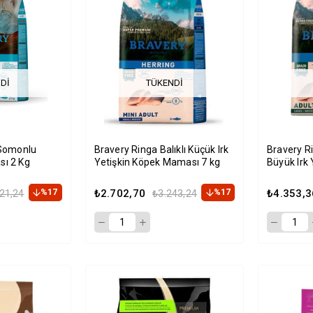
DI
TÜKENDI
 Somonlu
Bravery Ringa Balıklı Küçük Irk
Bravery Ri
sı 2 Kg
Yetişkin Köpek Maması 7 kg
Büyük Irk 
Maması 1
%17
₺2.702,70
%17
₺4.353,3
21,24
₺3.243,24