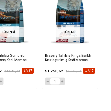
TÜKENDI
TÜKENDI
ahılsız Somonlu
Bravery Tahılsız Ringa Balıklı
rılmış Kedi Maması
Kısırlaştırılmış Kedi Maması
2kg
2
%17
₺1.258,62
%17
₺1.510,34
₺1.510,34