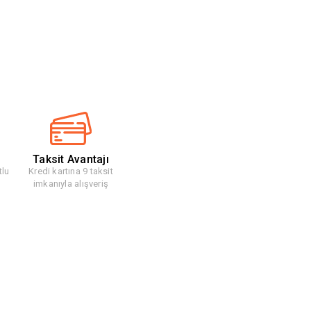
Taksit Avantajı
tlu
Kredi kartına 9 taksit
imkanıyla alışveriş