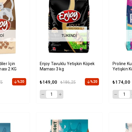
DI
TÜKENDI
iler İçin
Enjoy Tavuklu Yetişkin Köpek
Proline Kuz
ası 2 KG
Maması 3 kg
Yetişkin 
%20
₺149,00
%20
₺174,00
75
₺186,25