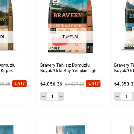
DI
TÜKENDI
 Domuzlu
Bravery Tahılsız Domuzlu
Bravery T
n Köpek
Büyük/Orta Boy Yetişkin Light
Büyük/Ort
Köpek Maması 12kg
Maması 1
%17
₺4.056,36
%17
₺4.353,3
60,08
₺4.867,63