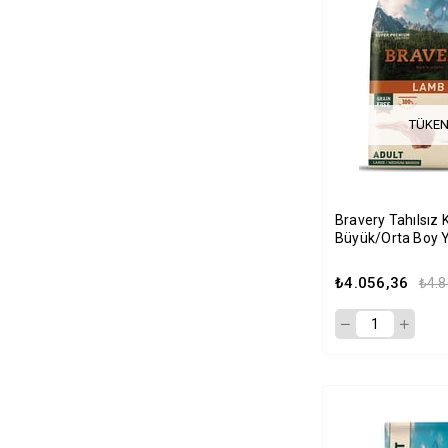
TÜKEN
Bravery Tahılsız K
Büyük/Orta Boy Y
Maması 12Kg
₺4.056,36
₺4.8