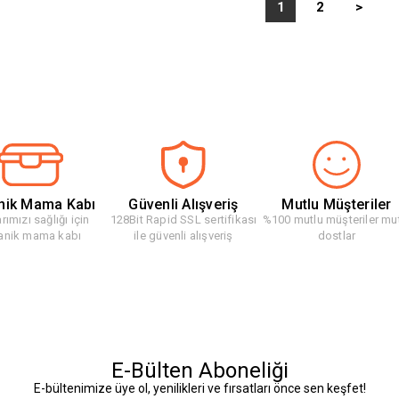
1
2
>
nik Mama Kabı
Güvenli Alışveriş
Mutlu Müşteriler
rımızı sağlığı için
128Bit Rapid SSL sertifikası
%100 mutlu müşteriler mu
anik mama kabı
ile güvenli alışveriş
dostlar
E-Bülten Aboneliği
E-bültenimize üye ol, yenilikleri ve fırsatları önce sen keşfet!