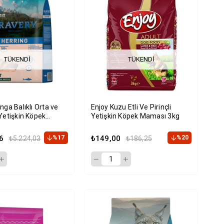
TÜKENDI
TÜKENDI
nga Balıklı Orta ve
Enjoy Kuzu Etli Ve Pirinçli
Yetişkin Köpek
Yetişkin Köpek Maması 3kg
2 kg
6
%17
₺149,00
%20
₺5.224,03
₺186,25