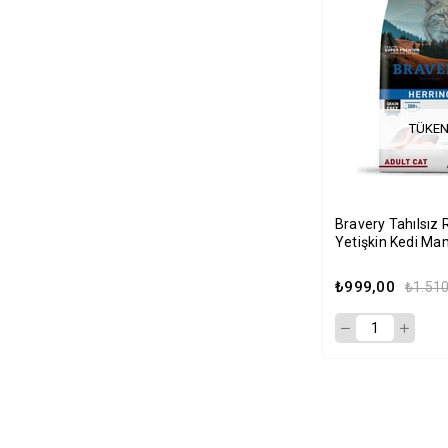
TÜKEN
Bravery Tahılsız R
Yetişkin Kedi Ma
₺999,00
₺1.510