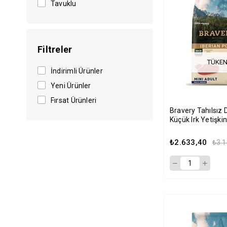
Tavuklu
Filtreler
TÜKEN
İndirimli Ürünler
Yeni Ürünler
Fırsat Ürünleri
Bravery Tahılsız
Küçük Irk Yetişki
Maması 7kg
₺2.633,40
₺3.1