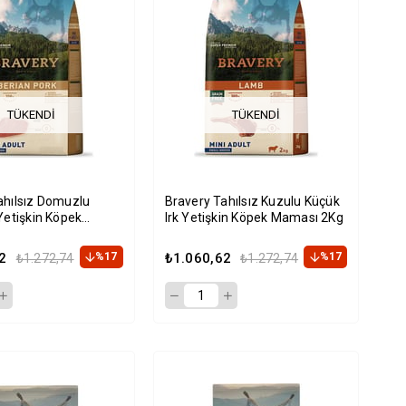
TÜKENDI
TÜKENDI
ahılsız Domuzlu
Bravery Tahılsız Kuzulu Küçük
Yetişkin Köpek
Irk Yetişkin Köpek Maması 2Kg
kg
2
%17
₺1.060,62
%17
₺1.272,74
₺1.272,74