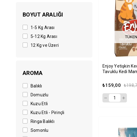
BOYUT ARALIĞI
1-5 Kg Arası
5-12 Kg Arası
TÜKEN
12 Kg ve Üzeri
Enjoy Yetişkin Ked
Tavuklu Kedi Mam
AROMA
₺159,00
₺198,
Balıklı
Domuzlu
Kuzu Etli
Kuzu Etli - Pirinçli
Ringa Balıklı
Somonlu