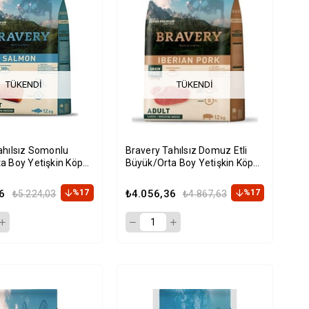
TÜKENDI
TÜKENDI
ahılsız Somonlu
Bravery Tahılsız Domuz Etli
a Boy Yetişkin Köpek
Büyük/Orta Boy Yetişkin Köpek
2Kg
Maması 12Kg
6
%17
₺4.056,36
%17
₺5.224,03
₺4.867,63