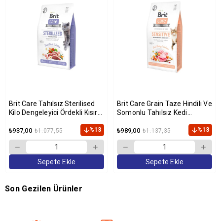
Brit Care Tahılsız Sterilised
Brit Care Grain Taze Hindili Ve
Kilo Dengeleyici Ördekli Kısır
Somonlu Tahılsız Kedi
Kedi Maması 2 Kg
Maması 2 Kg
%13
%13
₺937,00
₺989,00
₺1.077,55
₺1.137,35
Sepete Ekle
Sepete Ekle
Son Gezilen Ürünler