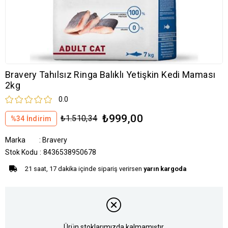
Bravery Tahılsız Ringa Balıklı Yetişkin Kedi Maması
2kg
0.0
₺999,00
₺1.510,34
%
34
İndirim
Marka
:
Bravery
Stok Kodu
8436538950678
21 saat, 17 dakika içinde sipariş verirsen
yarın kargoda
Ürün stoklarımızda kalmamıştır.