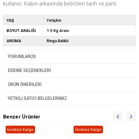
kullanın: Kabın arkasında belirtilen tarih ve parti.
YAŞ
Yetişkin
BOYUT ARALIĞI
1-5 Kg Arası
AROMA
Ringa Balıklı
YORUMLAR
(0)
ÖDEME SEÇENEKLERI
ÜRÜN ÖNERILERI
YETKİLİ SATICI BELGELERİMİZ
Benzer Ürünler
Ücretsiz Kargo
Ücretsiz Kargo