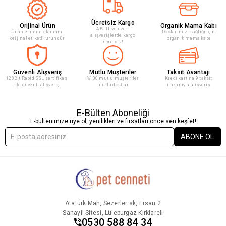
Ücretsiz Kargo
Orijinal Ürün
Organik Mama Kabı
499 TL ve üzeri
Ürünleriminiz tamamı
Doslarımızı sağlığı için
alışverişlerde kargo
orijinal etiketli üründür
organik mama kabı
ücretsiz!
Güvenli Alışveriş
Mutlu Müşteriler
Taksit Avantajı
128Bit Rapid SSL sertifikası
%100 mutlu müşteriler
Kredi kartına 9 taksit
ile güvenli alışveriş
mutlu dostlar
imkanıyla alışveriş
E-Bülten Aboneliği
E-bültenimize üye ol, yenilikleri ve fırsatları önce sen keşfet!
ABONE OL
Atatürk Mah, Sezerler sk, Ersan 2
Sanayii Sitesi, Lüleburgaz Kırklareli
0530 588 84 34