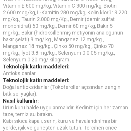
Vitamin E 600 mg/kg, Vitamin C 300 mg/kg, Biotin
2.600 mcg/kg, L-Karnitin 280 mg/kg, Kolin klorür 3.220
mg/kg., Taurin 2.000 mg/Kg., Demir (demir sülfat
monohidrat) 60 mg/kg., Demir 60 mg/kg, Bakır 5
mg/kg., Bakır (hidroksillenmiş metiyonin analogunun
bakır şelatı) 8 mg/ kg., Manganez 12 mg/kg.,
Manganez 18 mg/kg., Çinko 50 mg/kg., Çinko 70
mg/kg., İyot 3.8 mg/kg., Selenyum 0 0.05 mg/kg.,
Selenyum 0.20 mg/ kilogram.
Teknolojik katkı maddeleri:
Antioksidanlar.
Teknolojik katkı maddeleri:
Doğal antioksidanlar (Tokoferoller açısından zengin
bitkisel yağlar).
Nasıl kullanılır:
Ürün kuru halde uygulanmalıdır. Kediniz için her zaman
taze, temiz su bırakın.
Kabı sıkıca kapalı, serin, kuru ve havalandırılmış bir
yerde, ışık ve güneşten uzak tutun. Tercihen önce