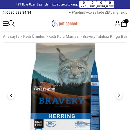
0
0
0
0
499 TL ve Üzeri Siparişlerinizde Ücretsiz Kargo!
Gün
Saat
dakika
saniye
0530 588 84 34
Yardım
Kolay İade
Sipariş Takip
0
Anasayfa
Kedi Ürünleri
Kedi Kuru Maması
Bravery Tahılsız Ringa Balı