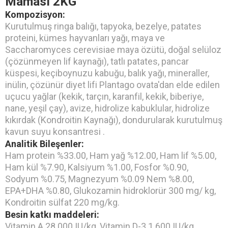
Maması 2KG
Kompozisyon:
Kurutulmuş ringa balığı, tapyoka, bezelye, patates
proteini, kümes hayvanları yağı, maya ve
Saccharomyces cerevisiae maya özütü, doğal selüloz
(çözünmeyen lif kaynağı), tatlı patates, pancar
küspesi, keçiboynuzu kabuğu, balık yağı, mineraller,
inülin, çözünür diyet lifi Plantago ovata'dan elde edilen
uçucu yağlar (kekik, tarçın, karanfil, kekik, biberiye,
nane, yeşil çay), avize, hidrolize kabuklular, hidrolize
kıkırdak (Kondroitin Kaynağı), dondurularak kurutulmuş
kavun suyu konsantresi .
Analitik Bileşenler:
Ham protein %33.00, Ham yağ %12.00, Ham lif %5.00,
Ham kül %7.90, Kalsiyum %1.00, Fosfor %0.90,
Sodyum %0.75, Magnezyum %0.09 Nem %8.00,
EPA+DHA %0.80, Glukozamin hidroklorür 300 mg/ kg,
Kondroitin sülfat 220 mg/kg.
Besin katkı maddeleri:
Vitamin A 28.000 IU/kg, Vitamin D-3 1.600 IU/kg,