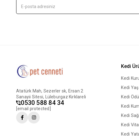
Kedi Ür
Kedi Ku
Kedi Ya
Atatürk Mah, Sezerler sk, Ersan 2
Sanayii Sitesi, Lüleburgaz Kırklareli
Kedi Ödü
0530 588 84 34
Kedi Ku
[email protected]
Kedi Sağl
Kedi Vit
Kedi Yata