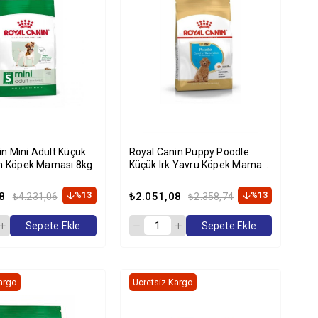
in Mini Adult Küçük
Royal Canin Puppy Poodle
kin Köpek Maması 8kg
Küçük Irk Yavru Köpek Maması
3 kg
8
%13
₺2.051,08
%13
₺4.231,06
₺2.358,74
Sepete Ekle
Sepete Ekle
argo
Ücretsiz Kargo