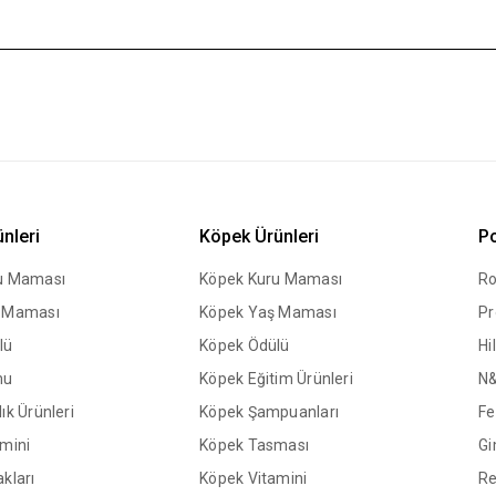
ünleri
Köpek Ürünleri
Po
ru Maması
Köpek Kuru Maması
Ro
ş Maması
Köpek Yaş Maması
Pr
lü
Köpek Ödülü
Hil
mu
Köpek Eğitim Ürünleri
N
ık Ürünleri
Köpek Şampuanları
Fe
amini
Köpek Tasması
Gi
kları
Köpek Vitamini
Re