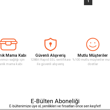
1
nik Mama Kabı
Güvenli Alışveriş
Mutlu Müşteriler
rımızı sağlığı için
128Bit Rapid SSL sertifikası
%100 mutlu müşteriler mu
anik mama kabı
ile güvenli alışveriş
dostlar
E-Bülten Aboneliği
E-bültenimize üye ol, yenilikleri ve fırsatları önce sen keşfet!