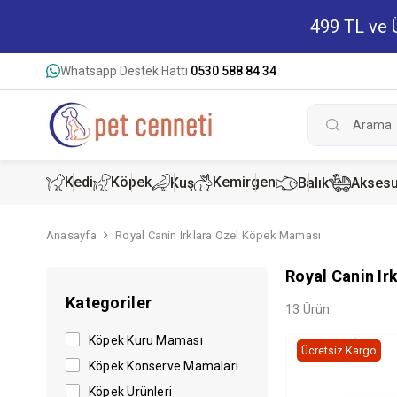
499 TL ve Ü
Whatsapp Destek Hattı
0530 588 84 34
Kedi
Köpek
Kemirgen
Kuş
Balık
Aksesu
Anasayfa
Royal Canin Irklara Özel Köpek Maması
Kedi Kur
Köpek K
Hamster
Royal Canin I
Kategoriler
Kedi Kon
Köpek Ko
Tavşan 
13 Ürün
Köpek Kuru Maması
Ücretsiz Kargo
Köpek Konserve Mamaları
Köpek Ürünleri