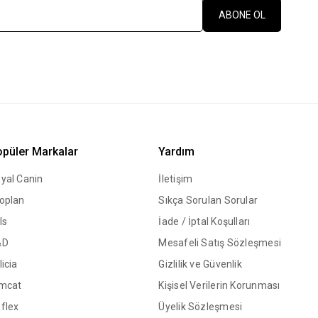
ABONE OL
püler Markalar
Yardım
yal Canin
İletişim
oplan
Sıkça Sorulan Sorular
ls
İade / İptal Koşulları
&D
Mesafeli Satış Sözleşmesi
licia
Gizlilik ve Güvenlik
mcat
Kişisel Verilerin Korunması
flex
Üyelik Sözleşmesi