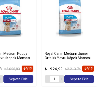
nin Medium Puppy
Royal Canin Medium Junior
Yavru Köpek Maması
Orta Irk Yavru Köpek Maması 4
kg
3
%13
₺1.924,99
%13
₺6.696,83
₺2.213,74
Sepete Ekle
Sepete Ekle