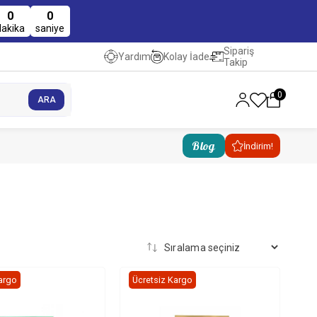
0
0
dakika
saniye
Sipariş
Kolay İade
Yardım
Takip
0
Blog
İndirim!
argo
Ücretsiz Kargo