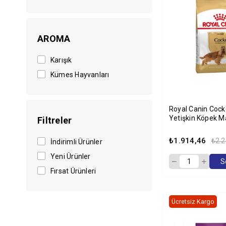
AROMA
Karışık
Kümes Hayvanları
Royal Canin Cocke
Yetişkin Köpek M
Filtreler
₺1.914,46
₺2.2
İndirimli Ürünler
Yeni Ürünler
S
Fırsat Ürünleri
Ücretsiz Kargo