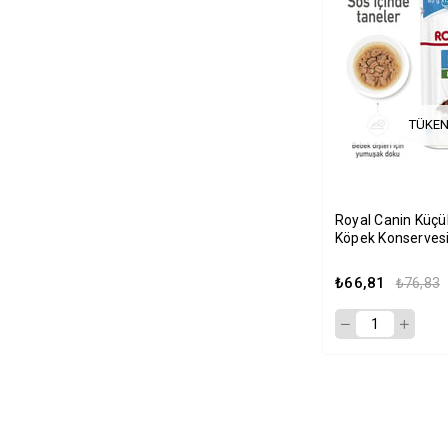
TÜKEN
Royal Canin Küçük
Köpek Konservesi
₺66,81
₺76,83