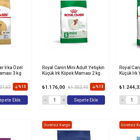
r Irka Özel
Royal Canin Mini Adult Yetişkin
Royal Cani
aması 3 kg
Küçük Irk Köpek Maması 2 kg
Küçük Irk
2 Kg
%13
₺1.176,00
%13
₺1.244,3
01,63
₺1.352,40
epete Ekle
Sepete Ekle
Ücretsiz Kargo
Ücretsiz K