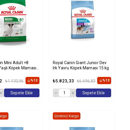
n Mini Adult +8
Royal Canin Giant Junior Dev
 Yaşlı Köpek Maması
Irk Yavru Köpek Maması 15 kg
2
%13
₺5.823,33
%13
₺1.430,96
₺6.696,83
Sepete Ekle
Sepete Ekle
argo
Ücretsiz Kargo