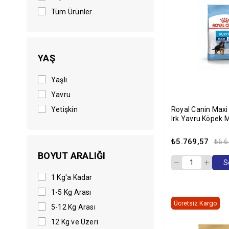
Tüm Ürünler
YAŞ
Yaşlı
Yavru
Yetişkin
Royal Canin Max
Irk Yavru Köpek 
₺5.769,57
₺6.6
BOYUT ARALIĞI
S
1 Kg'a Kadar
1-5 Kg Arası
Ücretsiz Kargo
5-12 Kg Arası
12 Kg ve Üzeri