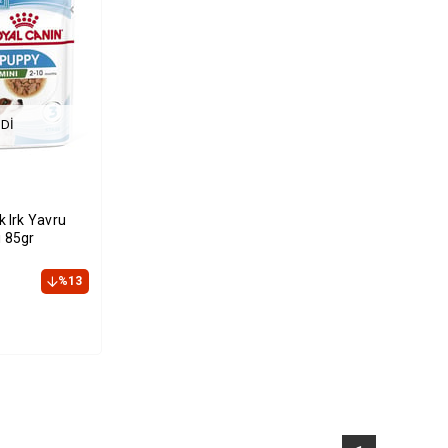
DI
 Irk Yavru
 85gr
%13