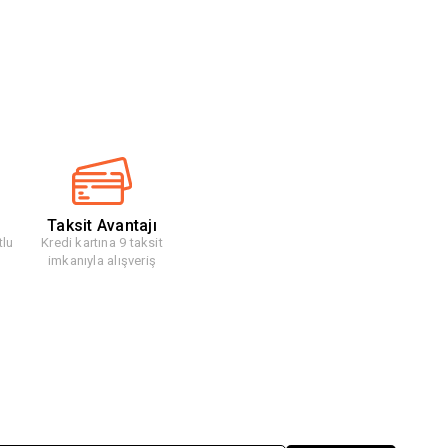
Taksit Avantajı
tlu
Kredi kartına 9 taksit
imkanıyla alışveriş