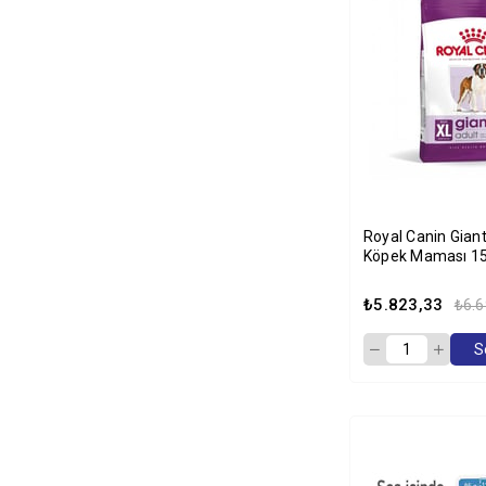
Royal Canin Giant
Köpek Maması 15
₺5.823,33
₺6.6
S