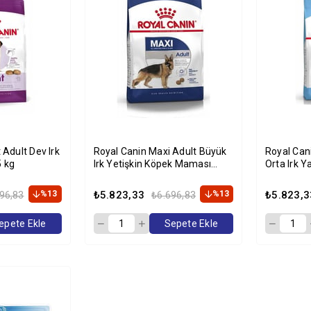
 Adult Dev Irk
Royal Canin Maxi Adult Büyük
Royal Ca
 kg
Irk Yetişkin Köpek Maması
Orta Irk 
15kg
15 Kg
%13
₺5.823,33
%13
₺5.823,3
96,83
₺6.696,83
epete Ekle
Sepete Ekle