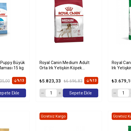
i Puppy Büyük
Royal Canin Medium Adult
Royal Can
Maması 15 kg
Orta Irk Yetişkin Köpek
Irk Yetiş
Maması 15kg
%13
₺5.823,33
%13
₺3.679,1
35,00
₺6.696,83
epete Ekle
Sepete Ekle
Ücretsiz Kargo
Ücretsiz K