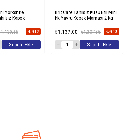
ini Yorkshire
Brit Care Tahılsız Kuzu Etli Mini
Bri
hılsız Köpek
Irk Yavru Köpek Maması 2 Kg
St
Kg
Ma
%13
₺1.137,00
%13
₺1
₺1.139,65
₺1.307,55
Sepete Ekle
Sepete Ekle