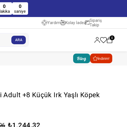
0
0
dakika
saniye
Sipariş
Kolay İade
Yardım
Takip
0
Blog
İndirim!
i Adult +8 Küçük Irk Yaşlı Köpek
₺1.244,32
96