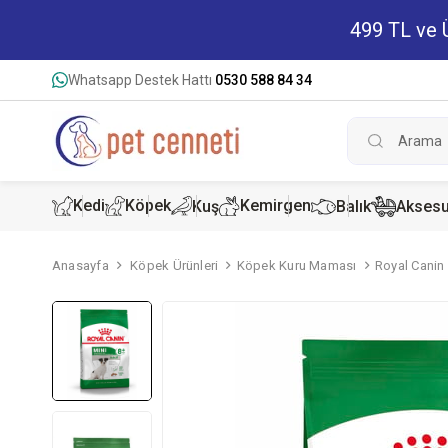
499 TL ve Ü
Whatsapp Destek Hattı
0530 588 84 34
Kedi
Köpek
Kemirgen
Kuş
Balık
Aksesu
Anasayfa
Köpek Ürünleri
Köpek Kuru Maması
Royal Canin
Kedi Kur
Köpek K
Hamster
Kedi Kon
Köpek Ko
Tavşan 