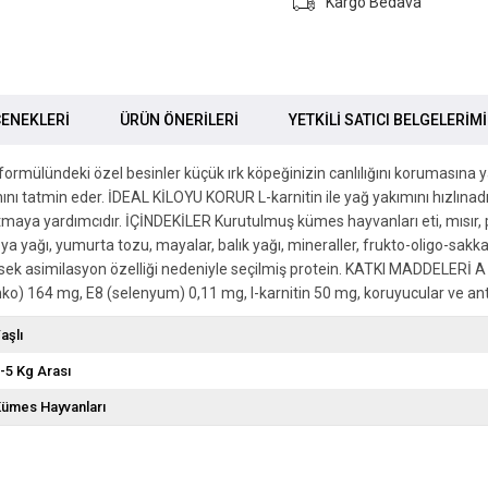
Kargo Bedava
ENEKLERI
ÜRÜN ÖNERILERI
YETKİLİ SATICI BELGELERİM
 formülündeki özel besinler küçük ırk köpeğinizin canlılığını korumasın
hını tatmin eder. İDEAL KİLOYU KORUR L-karnitin ile yağ yakımını hızlınad
ya yardımcıdır. İÇİNDEKİLER Kurutulmuş kümes hayvanları eti, mısır, piri
soya yağı, yumurta tozu, mayalar, balık yağı, mineraller, frukto-oligo-sakk
yüksek asimilasyon özelliği nedeniyle seçilmiş protein. KATKI MADDELERİ A
nko) 164 mg, E8 (selenyum) 0,11 mg, l-karnitin 50 mg, koruyucular ve ant
aşlı
-5 Kg Arası
ümes Hayvanları