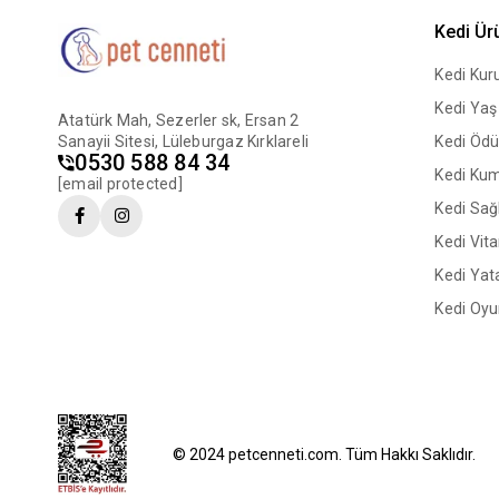
Kedi Ür
Kedi Ku
Kedi Ya
Atatürk Mah, Sezerler sk, Ersan 2
Sanayii Sitesi, Lüleburgaz Kırklareli
Kedi Ödü
0530 588 84 34
Kedi Ku
[email protected]
Kedi Sağl
Kedi Vit
Kedi Yata
Kedi Oyu
© 2024 petcenneti.com. Tüm Hakkı Saklıdır.