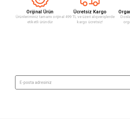
Orijinal Ürün
Ücretsiz Kargo
Orga
Ürünleriminiz tamamı orijinal
499 TL ve üzeri alışverişlerde
Dosla
etiketli üründür
kargo ücretsiz!
org