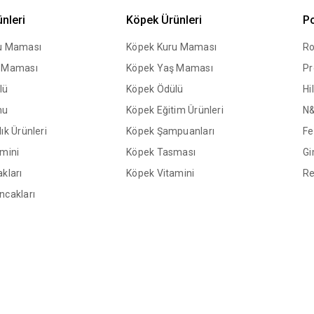
ünleri
Köpek Ürünleri
Po
ru Maması
Köpek Kuru Maması
Ro
ş Maması
Köpek Yaş Maması
Pr
lü
Köpek Ödülü
Hil
mu
Köpek Eğitim Ürünleri
N
ık Ürünleri
Köpek Şampuanları
Fe
amini
Köpek Tasması
Gi
kları
Köpek Vitamini
Re
ncakları