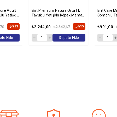
ure Adult
Brit Premium Nature Orta Irk
Brit Care M
lu Yetişkin
Tavuklu Yetişkin Köpek Maması
Somonlu Ta
g
15 Kg
Maması 2 
%13
₺2.244,00
%15
₺991,00
,70
₺2.642,67
ete Ekle
Sepete Ekle