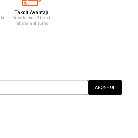
Taksit Avantajı
tlu
Kredi kartına 9 taksit
imkanıyla alışveriş
ABONE OL