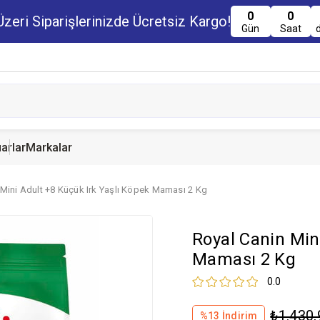
0
0
zeri Siparişlerinizde Ücretsiz Kargo!
Gün
Saat
arlar
Markalar
 Mini Adult +8 Küçük Irk Yaşlı Köpek Maması 2 Kg
u Maması
uru Maması
 Yemi
Kedi Ödülleri
Köpek Ödülü
Guinea Pig Yemi
Royal Canin Min
serve Maması
nserve Mamaları
Yemi
Maması 2 Kg
0.0
₺1.430,
%
13
İndirim