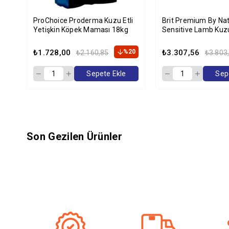
ProChoice Proderma Kuzu Etli
Brit Premium By Nat
Yetişkin Köpek Maması 18kg
Sensitive Lamb Kuzu
Köpek Maması 15 K
₺1.728,00
%20
₺3.307,56
₺2.160,85
₺3.803
Sepete Ekle
Sep
Son Gezilen Ürünler