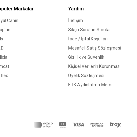
püler Markalar
Yardım
yal Canin
İletişim
oplan
Sıkça Sorulan Sorular
ls
İade / İptal Koşulları
&D
Mesafeli Satış Sözleşmesi
licia
Gizlilik ve Güvenlik
mcat
Kişisel Verilerin Korunması
flex
Üyelik Sözleşmesi
ETK Aydınlatma Metni