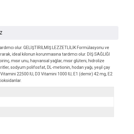
İZ
a yardımcı olur. GELİŞTİRİLMİŞ LEZZETLİLİK Formülasyonu ve
ırarak, ideal kilonun korunmasına tardımcı olur. DİŞ SAĞLIĞI
nç, mısır unu, hayvansal yağlar, mısır glüteni, hidrolize
aritler, sodyum polifosfat, DL-metionin, hodan yağı, yeşil çay
 Vitamini 22500 IU, D3 Vitamini 1000 IU, E1 (demir) 42 mg, E2
ioksidanlar.