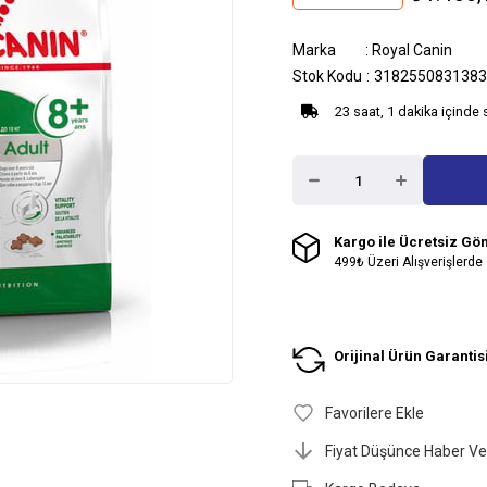
Marka
:
Royal Canin
Stok Kodu
3182550831383
23 saat, 1 dakika içinde 
Kargo ile Ücretsiz Gö
499₺ Üzeri Alışverişlerde
Orijinal Ürün Garantis
Favorilere Ekle
Fiyat Düşünce Haber Ve