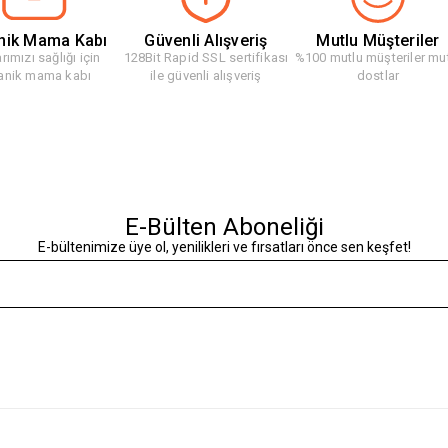
nik Mama Kabı
Güvenli Alışveriş
Mutlu Müşteriler
rımızı sağlığı için
128Bit Rapid SSL sertifikası
%100 mutlu müşteriler mu
anik mama kabı
ile güvenli alışveriş
dostlar
E-Bülten Aboneliği
E-bültenimize üye ol, yenilikleri ve fırsatları önce sen keşfet!