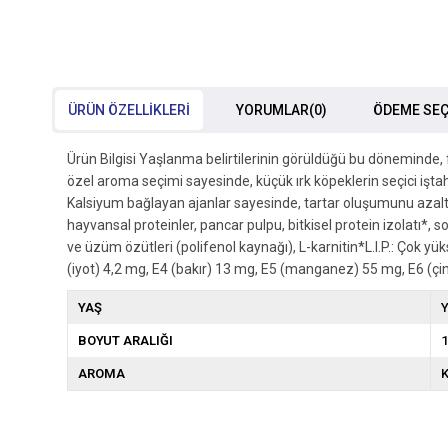
ÜRÜN ÖZELLIKLERI
YORUMLAR
(0)
ÖDEME SEÇ
Ürün Bilgisi Yaşlanma belirtilerinin görüldüğü bu döneminde,
özel aroma seçimi sayesinde, küçük ırk köpeklerin seçici işta
Kalsiyum bağlayan ajanlar sayesinde, tartar oluşumunu azaltma
hayvansal proteinler, pancar pulpu, bitkisel protein izolatı*, 
ve üzüm özütleri (polifenol kaynağı), L-karnitin*L.I.P.: Çok 
(iyot) 4,2 mg, E4 (bakır) 13 mg, E5 (manganez) 55 mg, E6 (çi
YAŞ
Y
BOYUT ARALIĞI
1
AROMA
K