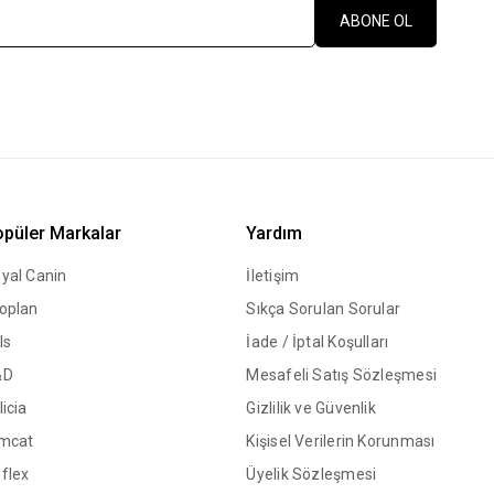
ABONE OL
püler Markalar
Yardım
yal Canin
İletişim
oplan
Sıkça Sorulan Sorular
ls
İade / İptal Koşulları
&D
Mesafeli Satış Sözleşmesi
licia
Gizlilik ve Güvenlik
mcat
Kişisel Verilerin Korunması
flex
Üyelik Sözleşmesi