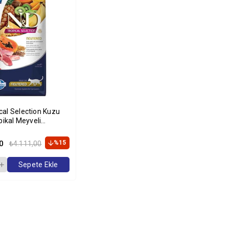
cal Selection Kuzu
opikal Meyveli
rılmış Kedi Maması
0
%15
₺4.111,00
Sepete Ekle