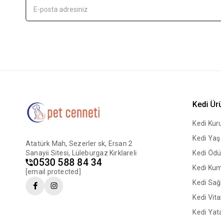
Kedi Ür
Kedi Ku
Kedi Ya
Atatürk Mah, Sezerler sk, Ersan 2
Sanayii Sitesi, Lüleburgaz Kırklareli
Kedi Ödü
0530 588 84 34
Kedi Ku
[email protected]
Kedi Sağl
Kedi Vit
Kedi Yata