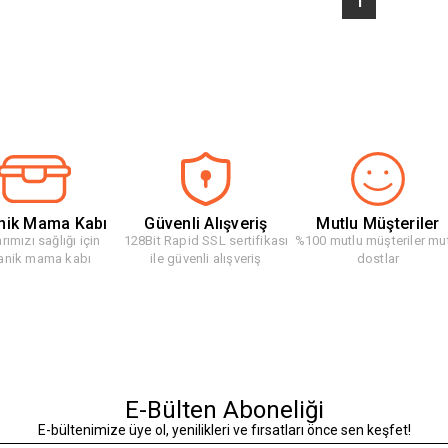
1
nik Mama Kabı
Güvenli Alışveriş
Mutlu Müşteriler
rımızı sağlığı için
128Bit Rapid SSL sertifikası
%100 mutlu müşteriler mu
anik mama kabı
ile güvenli alışveriş
dostlar
E-Bülten Aboneliği
E-bültenimize üye ol, yenilikleri ve fırsatları önce sen keşfet!