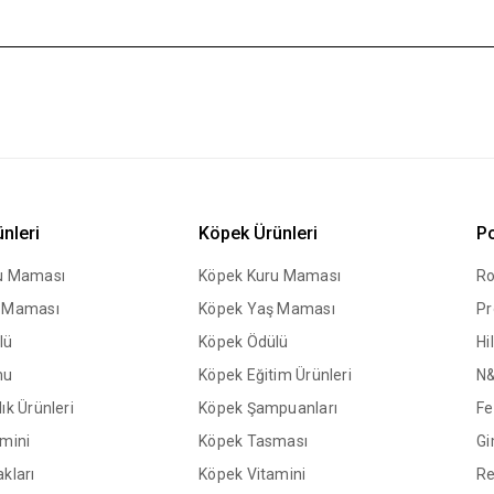
ünleri
Köpek Ürünleri
Po
ru Maması
Köpek Kuru Maması
Ro
ş Maması
Köpek Yaş Maması
Pr
lü
Köpek Ödülü
Hil
mu
Köpek Eğitim Ürünleri
N
ık Ürünleri
Köpek Şampuanları
Fe
amini
Köpek Tasması
Gi
kları
Köpek Vitamini
Re