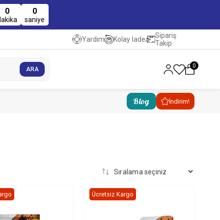
0
0
dakika
saniye
Sipariş
Kolay İade
Yardım
Takip
0
Blog
İndirim!
argo
Ücretsiz Kargo