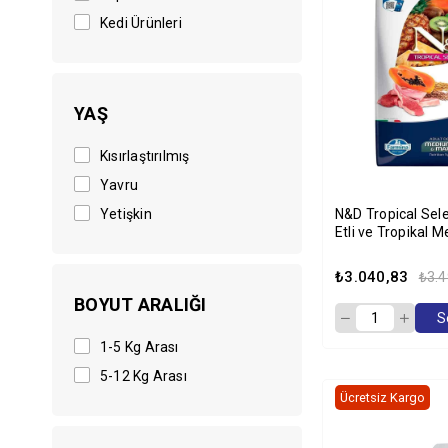
Kedi Ürünleri
YAŞ
Kısırlaştırılmış
Yavru
Yetişkin
N&D Tropical Sel
Etli ve Tropikal M
Büyük Irk Yetişki
Maması 10kg
₺3.040,83
₺3.4
BOYUT ARALIĞI
S
1-5 Kg Arası
5-12 Kg Arası
Ücretsiz Kargo