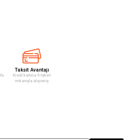
Taksit Avantajı
tlu
Kredi kartına 9 taksit
imkanıyla alışveriş