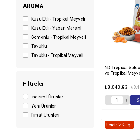
AROMA
Kuzu Etli - Tropikal Meyveli
Kuzu Etli - Yaban Mersinli
Somonlu - Tropikal Meyveli
Tavuklu
Tavuklu - Tropikal Meyveli
ND Tropical Sele
ve Tropikal Meyve
Büyük Irk Yetişki
Filtreler
Maması 10kg
₺3.040,83
₺3.4
İndirimli Ürünler
S
Yeni Ürünler
Fırsat Ürünleri
Ücretsiz Kargo