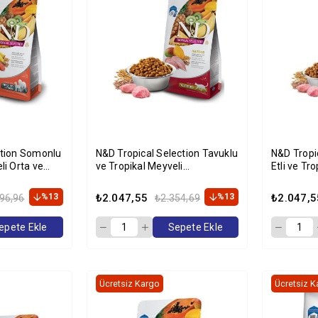
ction Somonlu
N&D Tropical Selection Tavuklu
N&D Tropi
li Orta ve
ve Tropikal Meyveli
Etli ve Tr
n Köpek
Kısırlaştırılmış Kedi Maması
Kısırlaştı
4kg+1kg HEDİYE
4kg+1kg 
%13
₺2.047,55
%13
₺2.047,5
96,96
₺2.354,69
epete Ekle
Sepete Ekle
Ücretsiz Kargo
Ücretsiz K