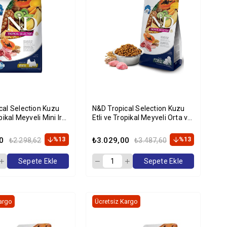
cal Selection Kuzu
N&D Tropical Selection Kuzu
pikal Meyveli Mini Irk
Etli ve Tropikal Meyveli Orta ve
Köpek Maması 5kg
Büyük Irk Yavru Köpek Maması
10kg
0
%13
₺3.029,00
%13
₺2.298,62
₺3.487,60
Sepete Ekle
Sepete Ekle
argo
Ücretsiz Kargo