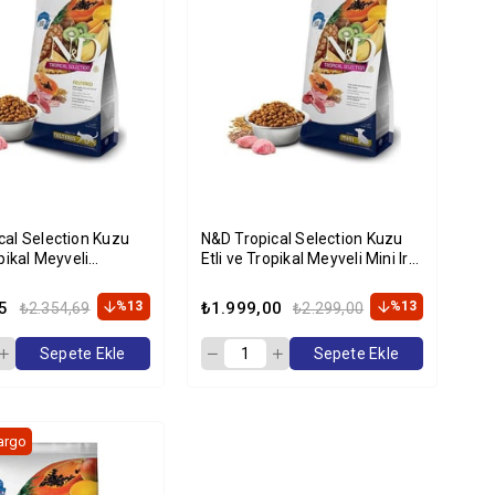
cal Selection Kuzu
N&D Tropical Selection Kuzu
opikal Meyveli
Etli ve Tropikal Meyveli Mini Irk
rılmış Kedi Maması
Yavru Köpek Maması 5kg
HEDİYE!
5
%13
₺1.999,00
%13
₺2.354,69
₺2.299,00
Sepete Ekle
Sepete Ekle
argo