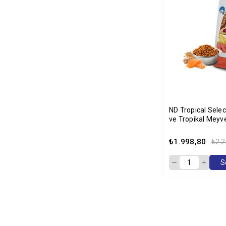
ND Tropical Sele
ve Tropikal Meyvel
Yetişkin Köpek 
₺1.998,80
₺2.2
S