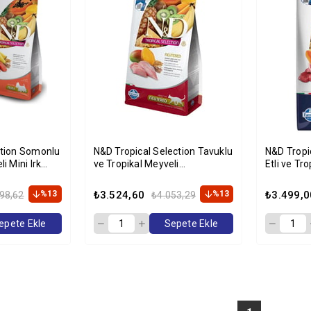
ction Somonlu
N&D Tropical Selection Tavuklu
N&D Tropi
i Mini Irk
ve Tropikal Meyveli
Etli ve Tr
Maması 5kg
Kısırlaştırılmış Kedi Maması
Kısırlaştı
10kg
10kg
%13
₺3.524,60
%13
₺3.499,0
98,62
₺4.053,29
epete Ekle
Sepete Ekle