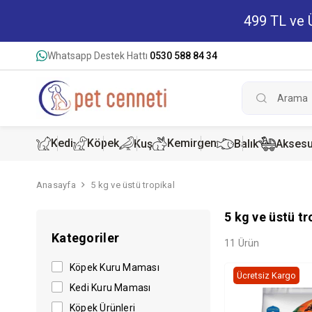
499 TL ve Ü
Whatsapp Destek Hattı
0530 588 84 34
Kedi
Köpek
Kemirgen
Kuş
Balık
Aksesu
Anasayfa
5 kg ve üstü tropikal
Kedi Kur
Köpek K
Hamster
5 kg ve üstü tr
Kategoriler
Kedi Kon
Köpek Ko
Tavşan 
11 Ürün
Köpek Kuru Maması
Ücretsiz Kargo
Kedi Kuru Maması
Köpek Ürünleri