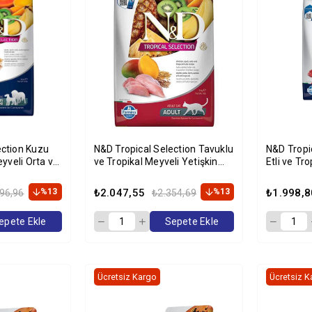
ection Kuzu
N&D Tropical Selection Tavuklu
N&D Tropi
eyveli Orta ve
ve Tropikal Meyveli Yetişkin
Etli ve Tro
n Köpek
Kedi Maması 4kg+1kg HEDİYE!
Yetişkin 
%13
₺2.047,55
%13
₺1.998,8
96,96
₺2.354,69
epete Ekle
Sepete Ekle
Ücretsiz Kargo
Ücretsiz K