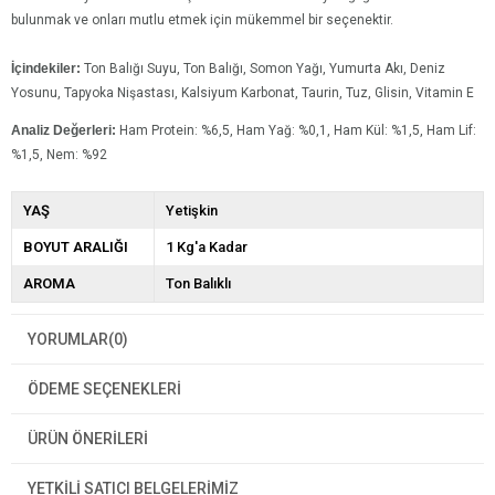
bulunmak ve onları mutlu etmek için mükemmel bir seçenektir.
İçindekiler:
Ton Balığı Suyu, Ton Balığı, Somon Yağı, Yumurta Akı, Deniz
Yosunu, Tapyoka Nişastası, Kalsiyum Karbonat, Taurin, Tuz, Glisin, Vitamin E
Analiz Değerleri:
Ham Protein: %6,5, Ham Yağ: %0,1, Ham Kül: %1,5, Ham Lif:
%1,5, Nem: %92
YAŞ
Yetişkin
BOYUT ARALIĞI
1 Kg'a Kadar
AROMA
Ton Balıklı
YORUMLAR
(0)
ÖDEME SEÇENEKLERI
ÜRÜN ÖNERILERI
YETKİLİ SATICI BELGELERİMİZ