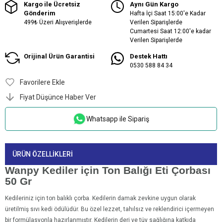
Kargo ile Ücretsiz
Aynı Gün Kargo
Gönderim
Hafta İçi Saat 15:00'e Kadar
499₺ Üzeri Alışverişlerde
Verilen Siparişlerde
Cumartesi Saat 12:00'e kadar
Verilen Siparişlerde
Orijinal Ürün Garantisi
Destek Hattı
0530 588 84 34
Favorilere Ekle
Fiyat Düşünce Haber Ver
Whatsapp ile Sipariş
ÜRÜN ÖZELLIKLERI
Wanpy Kediler için Ton Balığı Eti Çorbası
50 Gr
Kedileriniz için ton balıklı çorba. Kedilerin damak zevkine uygun olarak
üretilmiş sıvı kedi ödülüdür. Bu özel lezzet, tahılsız ve reklendirici içermeyen
bir formülasyonla hazırlanmıştır. Kedilerin deri ve tüy sağlığına katkıda