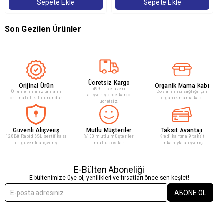
Sepete Ekle
Sepete Ekle
Son Gezilen Ürünler
Ücretsiz Kargo
Orijinal Ürün
Organik Mama Kabı
499 TL ve üzeri
Ürünleriminiz tamamı
Doslarımızı sağlığı için
alışverişlerde kargo
orijinal etiketli üründür
organik mama kabı
ücretsiz!
Güvenli Alışveriş
Mutlu Müşteriler
Taksit Avantajı
128Bit Rapid SSL sertifikası
%100 mutlu müşteriler
Kredi kartına 9 taksit
ile güvenli alışveriş
mutlu dostlar
imkanıyla alışveriş
E-Bülten Aboneliği
E-bültenimize üye ol, yenilikleri ve fırsatları önce sen keşfet!
ABONE OL