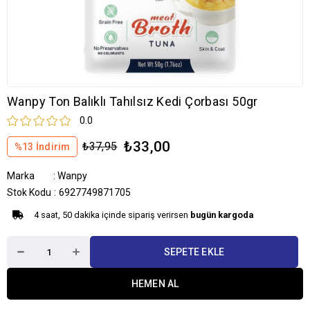
Wanpy Ton Balıklı Tahılsız Kedi Çorbası 50gr
0.0
₺33,00
₺37,95
%
13
İndirim
Marka
:
Wanpy
Stok Kodu
6927749871705
4 saat, 50 dakika içinde sipariş verirsen
bugün kargoda