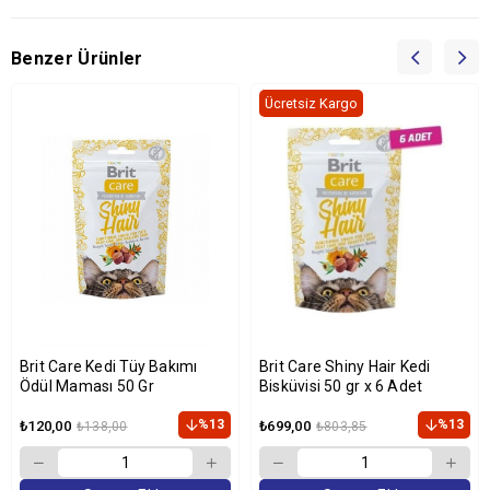
Benzer Ürünler
Ücretsiz Kargo
Brit Care Kedi Tüy Bakımı
Brit Care Shiny Hair Kedi
Ödül Maması 50 Gr
Bisküvisi 50 gr x 6 Adet
%13
%13
₺120,00
₺699,00
₺138,00
₺803,85