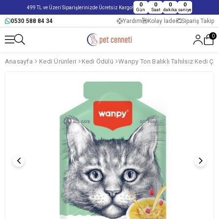
0
0
0
0
499 TL ve Üzeri Siparişlerinizde Ücretsiz Kargo!
Gün
Saat
dakika
saniye
0530 588 84 34
Yardım
Kolay İade
Sipariş Takip
0
Anasayfa
Kedi Ürünleri
Kedi Ödülü
Wanpy Ton Balıklı Tahılsız Kedi Ço