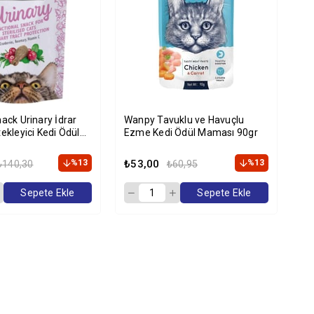
nack Urinary İdrar
Wanpy Tavuklu ve Havuçlu
Wa
tekleyici Kedi Ödül
Ezme Kedi Ödül Maması 90gr
Ez
gr
%13
₺53,00
%13
₺5
₺140,30
₺60,95
Sepete Ekle
Sepete Ekle