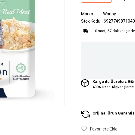
Marka
:
Wanpy
Stok Kodu
6927749871040
10 saat, 57 dakika içinde
Kargo ile Ücretsiz Gö
499₺ Üzeri Alışverişlerde
Orijinal Ürün Garantis
Favorilere Ekle