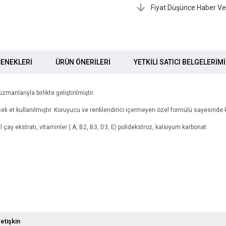
Fiyat Düşünce Haber Ve
ENEKLERI
ÜRÜN ÖNERILERI
YETKİLİ SATICI BELGELERİM
nlarıyla birlikte geliştirilmiştir.
k et kullanılmıştır. Koruyucu ve renklendirici içermeyen özel formülü sayesinde ko
l çay ekstratı, vitaminler ( A, B2, B3, D3, E) polidekstroz, kalsiyum karbonat.
etişkin