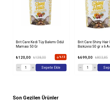
Brit Care Kedi Tüy Bakımı Ödül
Brit Care Shiny Hair
Maması 50 Gr
Bisküvisi 50 gr x 6 A
₺120,00
%13
₺699,00
₺138,00
₺803,85
Sepete Ekle
Sep
Son Gezilen Ürünler