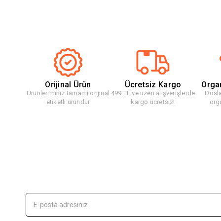
Orijinal Ürün
Ücretsiz Kargo
Orga
Ürünleriminiz tamamı orijinal
499 TL ve üzeri alışverişlerde
Dosla
etiketli üründür
kargo ücretsiz!
org