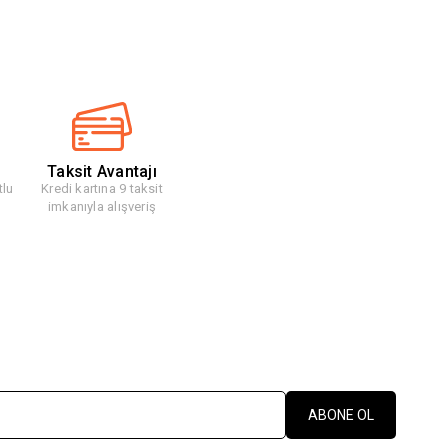
Taksit Avantajı
tlu
Kredi kartına 9 taksit
imkanıyla alışveriş
ABONE OL