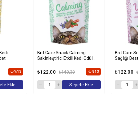
 Kedi
Brit Care Snack Calming
Brit Care S
det
Sakinleştirici Etkili Kedi Ödül
Sağlığı Des
Maması 50gr
Maması 50
%13
₺122,00
%13
₺122,00
₺140,30
ete Ekle
Sepete Ekle