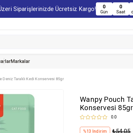
0
0
zeri Siparişlerinizde Ücretsiz Kargo!
Gün
Saat
arlar
Markalar
 Deniz Taraklı Kedi Konservesi 85gr
u Maması
uru Maması
 Yemi
Kedi Ödülleri
Köpek Ödülü
Guinea Pig Yemi
Wanpy Pouch Tav
serve Maması
nserve Mamaları
Yemi
Konservesi 85g
0.0
₺54,05
%
13
İndirim