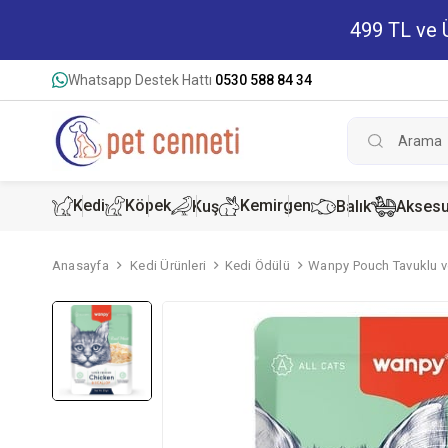
499 TL ve Ü
Whatsapp Destek Hattı
0530 588 84 34
Kedi
Köpek
Kemirgen
Kuş
Balık
Aksesu
Anasayfa
Kedi Ürünleri
Kedi Ödülü
Wanpy Pouch Tavuklu ve
Kedi Kur
Köpek K
Hamster
Kedi Kon
Köpek Ko
Tavşan 