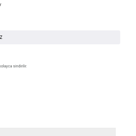
r
İZ
layca sindirilir.