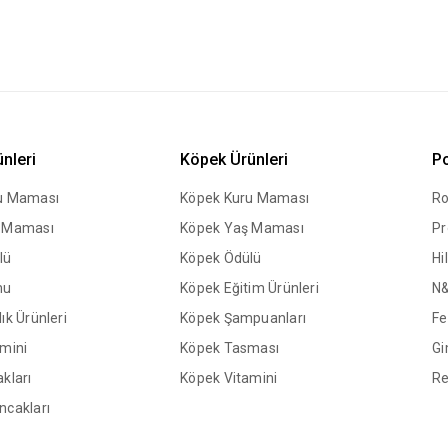
ünleri
Köpek Ürünleri
Po
ru Maması
Köpek Kuru Maması
Ro
ş Maması
Köpek Yaş Maması
Pr
lü
Köpek Ödülü
Hil
mu
Köpek Eğitim Ürünleri
N
ık Ürünleri
Köpek Şampuanları
Fe
amini
Köpek Tasması
Gi
kları
Köpek Vitamini
Re
ncakları