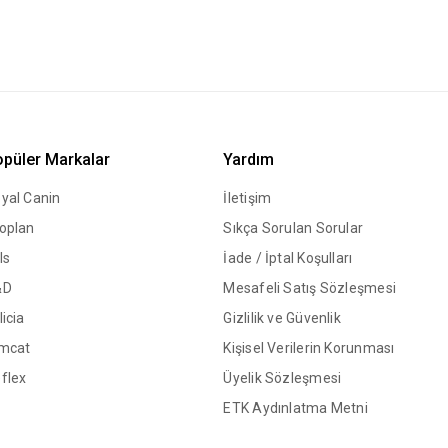
püler Markalar
Yardım
yal Canin
İletişim
oplan
Sıkça Sorulan Sorular
ls
İade / İptal Koşulları
&D
Mesafeli Satış Sözleşmesi
licia
Gizlilik ve Güvenlik
mcat
Kişisel Verilerin Korunması
flex
Üyelik Sözleşmesi
ETK Aydınlatma Metni