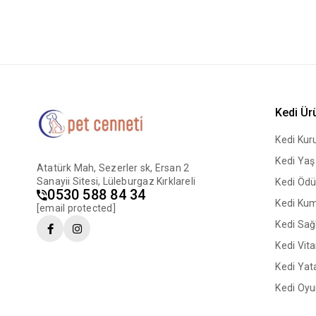
Kedi Ür
Kedi Ku
Kedi Ya
Atatürk Mah, Sezerler sk, Ersan 2
Sanayii Sitesi, Lüleburgaz Kırklareli
Kedi Ödü
0530 588 84 34
Kedi Ku
[email protected]
Kedi Sağl
Kedi Vit
Kedi Yata
Kedi Oyu