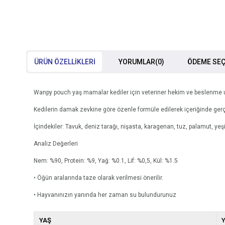
ÜRÜN ÖZELLIKLERI
YORUMLAR
(0)
ÖDEME SEÇ
Wanpy pouch yaş mamalar kediler için veteriner hekim ve beslenme uzma
Kedilerin damak zevkine göre özenle formüle edilerek içeriğinde gerçe
İçindekiler: Tavuk, deniz tarağı, nişasta, karagenan, tuz, palamut, yeşi
Analiz Değerleri
Nem: %90, Protein: %9, Yağ: %0.1, Lif: %0,5, Kül: %1.5
• Öğün aralarında taze olarak verilmesi önerilir.
• Hayvanınızın yanında her zaman su bulundurunuz
YAŞ
Y