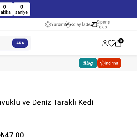
0
0
dakika
saniye
Sipariş
Kolay İade
Yardım
Takip
0
Blog
İndirim!
uklu ve Deniz Taraklı Kedi
r
₺47,00