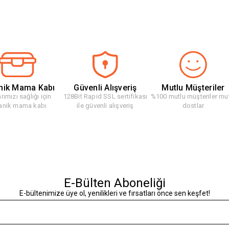
nik Mama Kabı
Güvenli Alışveriş
Mutlu Müşteriler
rımızı sağlığı için
128Bit Rapid SSL sertifikası
%100 mutlu müşteriler mu
anik mama kabı
ile güvenli alışveriş
dostlar
E-Bülten Aboneliği
E-bültenimize üye ol, yenilikleri ve fırsatları önce sen keşfet!