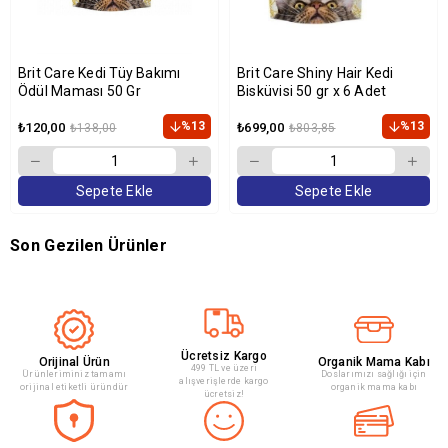
Brit Care Kedi Tüy Bakımı
Brit Care Shiny Hair Kedi
Ödül Maması 50 Gr
Bisküvisi 50 gr x 6 Adet
%13
%13
₺120,00
₺699,00
₺138,00
₺803,85
Sepete Ekle
Sepete Ekle
Son Gezilen Ürünler
Ücretsiz Kargo
Orijinal Ürün
Organik Mama Kabı
499 TL ve üzeri
Ürünleriminiz tamamı
Doslarımızı sağlığı için
alışverişlerde kargo
orijinal etiketli üründür
organik mama kabı
ücretsiz!