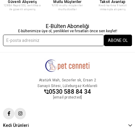
Güvenli Alışveriş
Mutlu Müşteriler
Taksit Avantajı
128Bit Rapid SSL sertifikası
%100 mutlu müşteriler
Kredi kartına 9 taksit
ile güvenli alışveriş
mutlu dostlar
imkanıyla alışveriş
E-Bülten Aboneliği
E-bültenimize üye ol, yenilikleri ve fırsatları önce sen keşfet!
ABONE OL
Atatürk Mah, Sezerler sk, Ersan 2
Sanayii Sitesi, Lüleburgaz Kırklareli
0530 588 84 34
[email protected]
Kedi Ürünleri