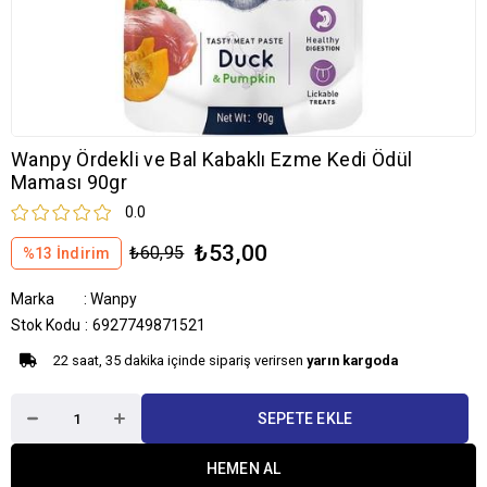
Wanpy Ördekli ve Bal Kabaklı Ezme Kedi Ödül
Maması 90gr
0.0
₺53,00
₺60,95
%
13
İndirim
Marka
:
Wanpy
Stok Kodu
6927749871521
22 saat, 35 dakika içinde sipariş verirsen
yarın kargoda