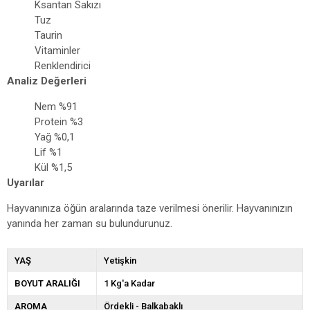
Ksantan Sakızı
Tuz
Taurin
Vitaminler
Renklendirici
Analiz Değerleri
Nem %91
Protein %3
Yağ %0,1
Lif %1
Kül %1,5
Uyarılar
Hayvanınıza öğün aralarında taze verilmesi önerilir. Hayvanınızın
yanında her zaman su bulundurunuz.
YAŞ
Yetişkin
BOYUT ARALIĞI
1 Kg'a Kadar
AROMA
Ördekli - Balkabaklı