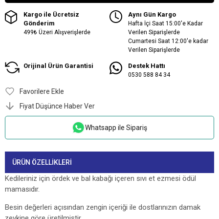
Kargo ile Ücretsiz
Aynı Gün Kargo
Gönderim
Hafta İçi Saat 15:00'e Kadar
499₺ Üzeri Alışverişlerde
Verilen Siparişlerde
Cumartesi Saat 12:00'e kadar
Verilen Siparişlerde
Orijinal Ürün Garantisi
Destek Hattı
0530 588 84 34
Favorilere Ekle
Fiyat Düşünce Haber Ver
Whatsapp ile Sipariş
ÜRÜN ÖZELLIKLERI
Kedileriniz için ördek ve bal kabağı içeren sıvı et ezmesi ödül
mamasıdır.
Besin değerleri açısından zengin içeriği ile dostlarınızın damak
zevkine göre üretilmiştir.