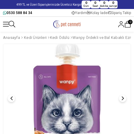
0
0
0
0
499 TL ve Üzeri Siparişlerinizde Ücretsiz Kargo!
Gün
Saat
dakika
saniye
0530 588 84 34
Yardım
Kolay İade
Sipariş Takip
0
Anasayfa
Kedi Ürünleri
Kedi Ödülü