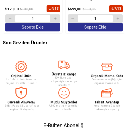
%13
%13
₺120,00
₺699,00
₺138,00
₺803,85
Sepete Ekle
Sepete Ekle
Son Gezilen Ürünler
Ücretsiz Kargo
Orijinal Ürün
Organik Mama Kabı
499 TL ve üzeri
Ürünleriminiz tamamı
Doslarımızı sağlığı için
alışverişlerde kargo
orijinal etiketli üründür
organik mama kabı
ücretsiz!
Güvenli Alışveriş
Mutlu Müşteriler
Taksit Avantajı
128Bit Rapid SSL sertifikası
%100 mutlu müşteriler
Kredi kartına 9 taksit
ile güvenli alışveriş
mutlu dostlar
imkanıyla alışveriş
E-Bülten Aboneliği