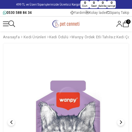
0
0
0
0
499 TL ve Üzeri Siparişlerinizde Ücretsiz Kargo!
Gün
Saat
dakika
saniye
0530 588 84 34
Yardım
Kolay İade
Sipariş Takip
0
Anasayfa
Kedi Ürünleri
Kedi Ödülü
Wanpy Ördek Etli Tahılsız Kedi Ço