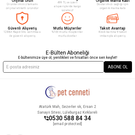
Orijinal Ürün
Organik Mama Kabı
499 TL ve üzeri
Ürünleriminiz tamamı
Doslarımızı sağlığı için
alışverişlerde kargo
orijinal etiketli üründür
organik mama kabı
ücretsiz!
Güvenli Alışveriş
Mutlu Müşteriler
Taksit Avantajı
128Bit Rapid SSL sertifikası
%100 mutlu müşteriler
Kredi kartına 9 taksit
ile güvenli alışveriş
mutlu dostlar
imkanıyla alışveriş
E-Bülten Aboneliği
E-bültenimize üye ol, yenilikleri ve fırsatları önce sen keşfet!
ABONE OL
Atatürk Mah, Sezerler sk, Ersan 2
Sanayii Sitesi, Lüleburgaz Kırklareli
0530 588 84 34
[email protected]