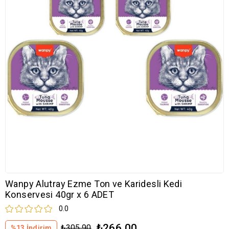
Wanpy Alutray Ezme Ton ve Karidesli Kedi
Konservesi 40gr x 6 ADET
0.0
₺266,00
₺305,90
%
13
İndirim