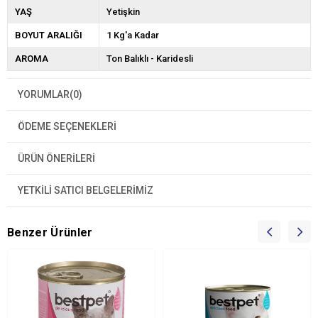
YAŞ
Yetişkin
BOYUT ARALIĞI
1 Kg'a Kadar
AROMA
Ton Balıklı - Karidesli
YORUMLAR
(0)
ÖDEME SEÇENEKLERI
ÜRÜN ÖNERILERI
YETKİLİ SATICI BELGELERİMİZ
Benzer Ürünler