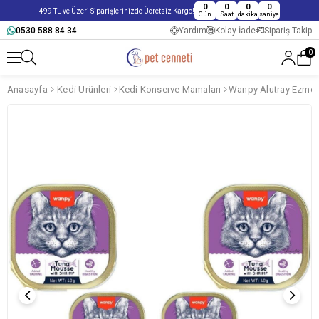
0
0
0
0
499 TL ve Üzeri Siparişlerinizde Ücretsiz Kargo!
Gün
Saat
dakika
saniye
0530 588 84 34
Yardım
Kolay İade
Sipariş Takip
0
Anasayfa
Kedi Ürünleri
Kedi Konserve Mamaları