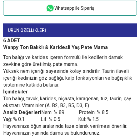
Whatsapp ile Sipariş
ÜRÜN ÖZELLIKLERI
6 ADET
Wanpy Ton Balıklı & Karidesli Yaş Pate Mama
Ton balığı ve karides içeren formülü ile kedilerin damak
zevkine göre üretilmiş pate mama.
Yüksek nem içeriği sayesinde kolay sindirilir. Taurin ilaveli
içeriği kedinizin göz sağlığı, kalp fonksiyonları ve bağışıklık
sistemine katkıda bulunur.
İçindekiler
Ton balığı, tavuk, karides, nişasta, karagenan, tuz, taurin, çay
ekstratı, Vitaminler (A, B2, B3, B5, D3, E)
Analiz Değerleri
Nem: % 89
Protein: % 8.5
Yağ: % 0.1
Lif: % 0.5
Kül: % 1.5
Hayvanınıza öğün aralarında taze olarak verilmesi önerilir.
Hayvanınızın yanında daima su bulundurunuz.