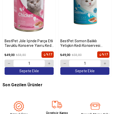
BestPet Jöle İçinde Parça Etli
BestPet Somon Balıklı
Tavuklu Konserve Yavru Kedi
Yetişkin Kedi Konservesi
Maması 400 gr
400gr
%17
%17
₺49,00
₺49,00
₺58,80
₺58,80
Sepete Ekle
Sepete Ekle
Son Gezilen Ürünler
Ücretsiz Kargo