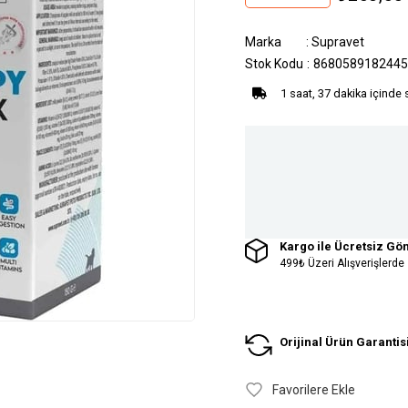
Marka
:
Supravet
Stok Kodu
8680589182445
1 saat, 37 dakika içinde 
Kargo ile Ücretsiz Gö
499₺ Üzeri Alışverişlerde
Orijinal Ürün Garantis
Favorilere Ekle