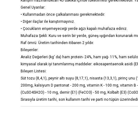
Karışım hazırlandıktan 45 dakika içinde tüketilmesi gerekmektedir. Y
Genel Uyarılar:
• Kullanmadan önce çalkalanması gerekmektedir.
• Diğer ilaçlar ile karıştırmayınız.
• Çocukların erişemeyeceği yerde ağzı kapalı muhafaza ediniz.
Muhafaza Şekli: Kuru ve serin bir yerde, güneş ışığından korunarak m
Raf ömrü: Üretim tarihinden itibaren 2 yıldır.
Bileşenler:
Analiz Değerleri (kg' da) ham protein- 24%, ham yağ- 11%, ham selüloz
kimyasal olarak iyi tanımlanmış maddeler: eikosapentaenoik asidi (EPA
Bileşen Listesi:
Süt tozu (8,4,1), peynir altı suyu (8,17,1), nisasta (13,3,1), pirinç un
200mg, kalsiyum D pantonat - 200 mg, vitamin K - 100 mg, vitamin B - 
(CuSO4SH2O) - 10 mg, demir (E1) (FeCO3) - 50 mg, Kolbalt (E3) (CoSO4H
Sırasıyla üretim tarihi, son kullanım tarihi ve parti no tüpün üzerindedi