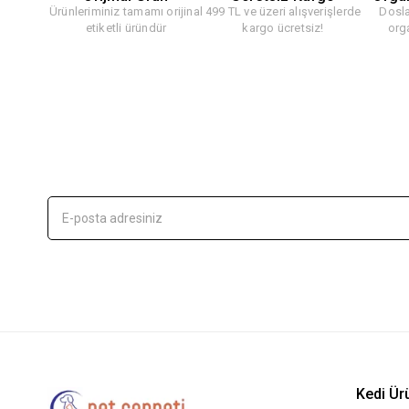
Ürünleriminiz tamamı orijinal
499 TL ve üzeri alışverişlerde
Dosla
etiketli üründür
kargo ücretsiz!
org
Kedi Ür