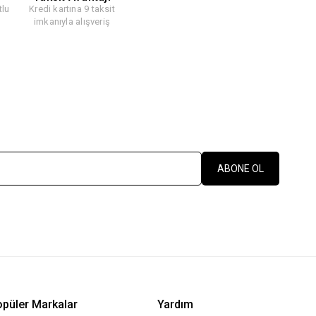
tlu
Kredi kartına 9 taksit
imkanıyla alışveriş
ABONE OL
püler Markalar
Yardım