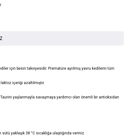
r
İZ
ler için besin takviyesidir. Prematüre ayrılmış yavru kedilerin tüm
aktoz içeriği azaltılmıştır.
dir. Taurini yaşlanmayla savaşmaya yardımcı olan önemli bir antioksidan
 sütü yaklaşık 38 °C sıcaklığa ulaştığında veriniz.