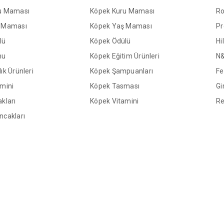
ru Maması
Köpek Kuru Maması
Ro
ş Maması
Köpek Yaş Maması
Pr
lü
Köpek Ödülü
Hil
mu
Köpek Eğitim Ürünleri
N
ık Ürünleri
Köpek Şampuanları
Fe
amini
Köpek Tasması
Gi
kları
Köpek Vitamini
Re
ncakları