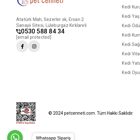
Kedi Ku
Kedi Ya
Atatürk Mah, Sezerler sk, Ersan 2
Sanayii Sitesi, Lüleburgaz Kırklareli
Kedi Ödü
0530 588 84 34
Kedi Ku
[email protected]
Kedi Sağl
Kedi Vit
Kedi Yata
Kedi Oyu
© 2024 petcenneti.com. Tüm Hakkı Saklıdır.
Whatsapp Sipariş