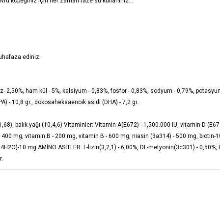
avru köpeğiniz için her zaman taze su kullanınız…
uhafaza ediniz.
- 2,50%, ham kül - 5%, kalsiyum - 0,83%, fosfor - 0,83%, sodyum - 0,79%, potasyum-
) - 10,8 gr., dokosaheksaenoik asidi (DHA) - 7,2 gr.
u (1,68), balık yağı (10,4,6) Vitaminler: Vitamin A(E672) - 1,500.000 IU, vitamin D (E
400 mg, vitamin B - 200 mg, vitamin B - 600 mg, niasin (3a314) - 500 mg, biotin-1
2O)-10 mg AMİNO ASİTLER: L-lizin(3,2,1) - 6,00%, DL-metyonin(3c301) - 0,50%, L-si
r.