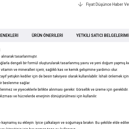
Fiyat Düşünce Haber Ve
ENEKLERI
ÜRÜN ÖNERILERI
YETKİLİ SATICI BELGELERİM
.
alınarak tasarlanmıştır.
arla dengeli bir formül oluşturularak tasarlanmış yavru ve yeni doğum yapmış kedi
itamin ve mineralleri içerir, sağlıklı kas ve kemik gelişimine yardımcı olur.
ıf yetişkin kediler için de besin takviyesi olarak kullanılabilir. İshali önlemek için l
 bir beslenme sağlar.
ezlenmez ve yiyeceklerle birlikte alınması gerekir. Görsellik ve üreme için gerekli
lizması ve hücrelerde enerjinin dönüştürülmesi için kullanılır.
 kaynamış su ekleyin. İyice çalkalayın ve soğumaya bırakın. Bu şekilde elde edilen