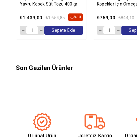
Yavru Köpek Süt Tozu 400 gr
Köpekler İçin Omega
Balık Yağı 250Ml
₺1.439,00
%13
₺759,00
₺1.654,85
₺844,10
Sepete Ekle
Sep
Son Gezilen Ürünler
Orijinal Ürün
Ücretsiz Kargo
Orga