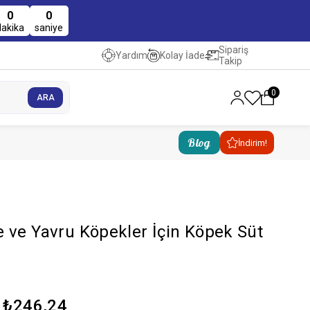
0
0
dakika
saniye
Sipariş
Kolay İade
Yardım
Takip
0
Blog
İndirim!
 ve Yavru Köpekler İçin Köpek Süt
₺246,24