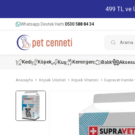
499 TL ve Ü
Whatsapp Destek Hattı
0530 588 84 34
Kedi
Köpek
Kemirgen
Kuş
Balık
Aksesu
Anasayfa
Köpek Ürünleri
Köpek Vitamini
Supravet Hamile 
Kedi Kur
Köpek K
Hamster
Kedi Kon
Köpek Ko
Tavşan 