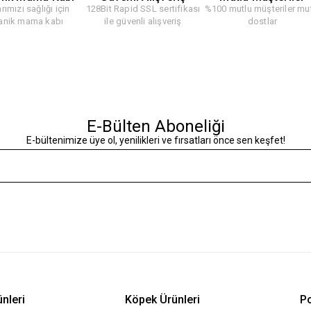
rımızı sağlığı için
128Bit Rapid SSL sertifikası
%100 mutlu müşteriler mu
anik mama kabı
ile güvenli alışveriş
dostlar
E-Bülten Aboneliği
E-bültenimize üye ol, yenilikleri ve fırsatları önce sen keşfet!
ünleri
Köpek Ürünleri
Po