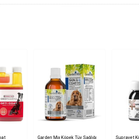
oat
Garden Mix Köpek Tüy Sağlığı
Supravet Kö