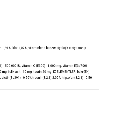
1,91%, klor-1,07%, vitaminlerle benzer biyolojik etkiye sahip
671) - 500.000 IU, vitamin C (E300) - 1,000 mg, vitamin E(3a700) -
0 mg, folik asit - 10 mg, taurin 20 mg. IZ ELEMENTLER: bakır(E4)
stin(3c391) - 0,50%,treonin(3,2,1)-2,00%, triptofan(3,2,1) - 0,50