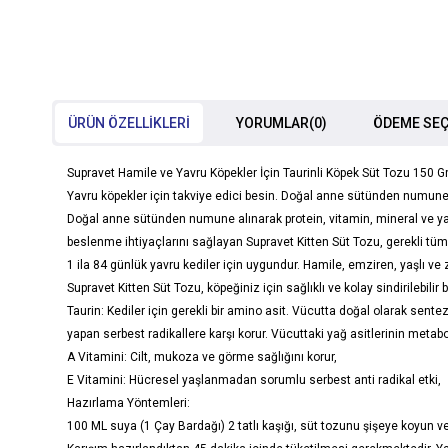
ÜRÜN ÖZELLIKLERI
YORUMLAR
(0)
ÖDEME SEÇ
Supravet Hamile ve Yavru Köpekler İçin Taurinli Köpek Süt Tozu 150 Gr
Yavru köpekler için takviye edici besin. Doğal anne sütünden numune 
Doğal anne sütünden numune alınarak protein, vitamin, mineral ve yağl
beslenme ihtiyaçlarını sağlayan Supravet Kitten Süt Tozu, gerekli tüm v
1 ila 84 günlük yavru kediler için uygundur. Hamile, emziren, yaşlı ve zay
Supravet Kitten Süt Tozu, köpeğiniz için sağlıklı ve kolay sindirilebilir
Taurin: Kediler için gerekli bir amino asit. Vücutta doğal olarak sent
yapan serbest radikallere karşı korur. Vücuttaki yağ asitlerinin metabo
A Vitamini: Cilt, mukoza ve görme sağlığını korur,
E Vitamini: Hücresel yaşlanmadan sorumlu serbest anti radikal etki,
Hazırlama Yöntemleri:
100 ML suya (1 Çay Bardağı) 2 tatlı kaşığı, süt tozunu şişeye koyun ve