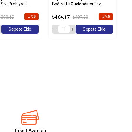
 Sıvı Prebiyotik
Bağışıklık Güçlendirici Toz
Ekl
100ml
Prebiyotik Takviyesi 1,5 gr x 30
Ml
Adet
%5
₺464,17
%5
₺3
₺398,15
₺487,38
Sepete Ekle
Sepete Ekle
Taksit Avantajı