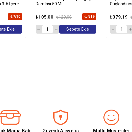
 3-6 İçeren
Damlası 50 ML
Güçlendirici
Takviyesi 
%10
₺105,00
%19
₺379,19
₺129,00
ete Ekle
Sepete Ekle
nik Mama Kabı
Güvenli Alışveriş
Mutlu Müşteriler