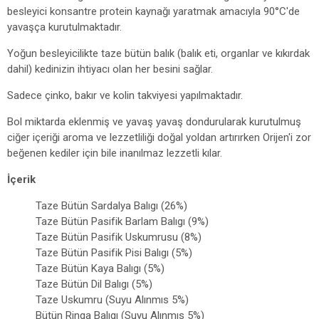
besleyici konsantre protein kaynağı yaratmak amacıyla 90°C'de
yavaşça kurutulmaktadır.
Yoğun besleyicilikte taze bütün balık (balık eti, organlar ve kıkırdak
dahil) kedinizin ihtiyacı olan her besini sağlar.
Sadece çinko, bakır ve kolin takviyesi yapılmaktadır.
Bol miktarda eklenmiş ve yavaş yavaş dondurularak kurutulmuş
ciğer içeriği aroma ve lezzetliliği doğal yoldan artırırken Orijen'i zor
beğenen kediler için bile inanılmaz lezzetli kılar.
İçerik
Taze Bütün Sardalya Balıgı (26%)
Taze Bütün Pasifik Barlam Balıgı (9%)
Taze Bütün Pasifik Uskumrusu (8%)
Taze Bütün Pasifik Pisi Balıgı (5%)
Taze Bütün Kaya Balıgı (5%)
Taze Bütün Dil Balıgı (5%)
Taze Uskumru (Suyu Alınmıs 5%)
Bütün Ringa Balıgı (Suyu Alınmıs 5%)