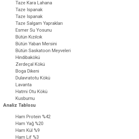
Taze Kara Lahana
Taze Ispanak
Taze Ispanak
Taze Salgam Yaprakları
Esmer Su Yosunu
Bütün Kızılcık
Bütün Yaban Mersini
Bütün Saskatoon Meyveleri
Hindibakökü
Zerdeçal Kökü
Boga Dikeni
Dulavratotu Kökü
Lavanta
Hatmi Otu Kökü
Kusburnu
Analiz Tablosu
Ham Protein %42
Ham Yağ %20
Ham Kül %9
Ham Lif %3