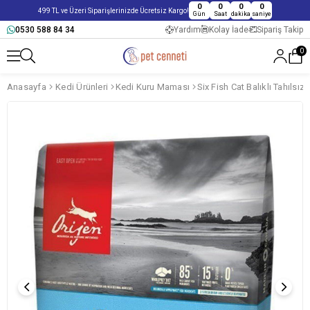
0
0
0
0
499 TL ve Üzeri Siparişlerinizde Ücretsiz Kargo!
Gün
Saat
dakika
saniye
0530 588 84 34
Yardım
Kolay İade
Sipariş Takip
0
Anasayfa
Kedi Ürünleri
Kedi Kuru Maması