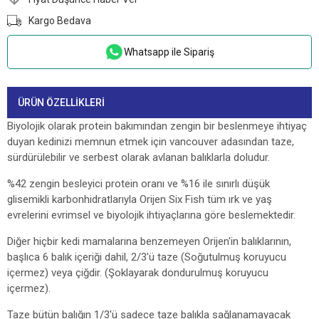
Kargo Bedava
Whatsapp ile Sipariş
ÜRÜN ÖZELLIKLERI
Biyolojik olarak protein bakımından zengin bir beslenmeye ihtiyaç
duyan kedinizi memnun etmek için vancouver adasından taze,
sürdürülebilir ve serbest olarak avlanan balıklarla doludur.
%42 zengin besleyici protein oranı ve %16 ile sınırlı düşük
glisemikli karbonhidratlarıyla Orijen Six Fish tüm ırk ve yaş
evrelerini evrimsel ve biyolojik ihtiyaçlarına göre beslemektedir.
Diğer hiçbir kedi mamalarına benzemeyen Orijen'in balıklarının,
başlıca 6 balık içeriği dahil, 2/3'ü taze (Soğutulmuş koruyucu
içermez) veya çiğdir. (Şoklayarak dondurulmuş koruyucu
içermez).
Taze bütün balığın 1/3'ü sadece taze balıkla sağlanamayacak