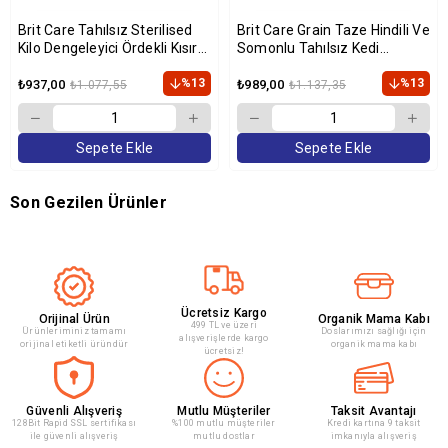
Brit Care Tahılsız Sterilised
Brit Care Grain Taze Hindili Ve
Kilo Dengeleyici Ördekli Kısır
Somonlu Tahılsız Kedi
Kedi Maması 2 Kg
Maması 2 Kg
%13
%13
₺937,00
₺989,00
₺1.077,55
₺1.137,35
Sepete Ekle
Sepete Ekle
Son Gezilen Ürünler
Ücretsiz Kargo
Orijinal Ürün
Organik Mama Kabı
499 TL ve üzeri
Ürünleriminiz tamamı
Doslarımızı sağlığı için
alışverişlerde kargo
orijinal etiketli üründür
organik mama kabı
ücretsiz!
Güvenli Alışveriş
Mutlu Müşteriler
Taksit Avantajı
128Bit Rapid SSL sertifikası
%100 mutlu müşteriler
Kredi kartına 9 taksit
ile güvenli alışveriş
mutlu dostlar
imkanıyla alışveriş