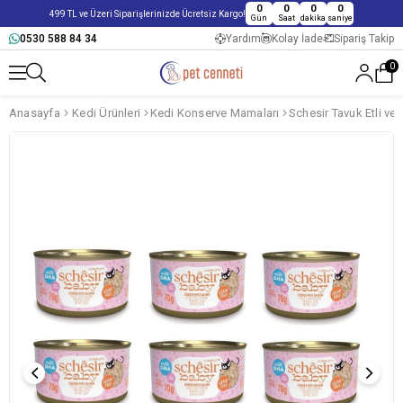
0
0
0
0
499 TL ve Üzeri Siparişlerinizde Ücretsiz Kargo!
Gün
Saat
dakika
saniye
0530 588 84 34
Yardım
Kolay İade
Sipariş Takip
0
Anasayfa
Kedi Ürünleri
Kedi Konserve Mamaları