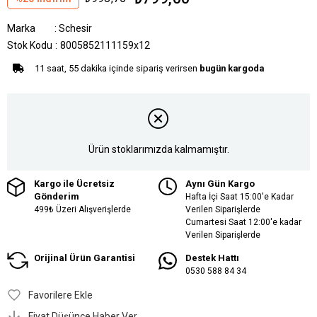
Marka
:
Schesir
Stok Kodu
8005852111159x12
11 saat, 55 dakika içinde sipariş verirsen
bugün kargoda
Ürün stoklarımızda kalmamıştır.
Kargo ile Ücretsiz
Aynı Gün Kargo
Gönderim
Hafta İçi Saat 15:00'e Kadar
499₺ Üzeri Alışverişlerde
Verilen Siparişlerde
Cumartesi Saat 12:00'e kadar
Verilen Siparişlerde
Orijinal Ürün Garantisi
Destek Hattı
0530 588 84 34
Favorilere Ekle
Fiyat Düşünce Haber Ver