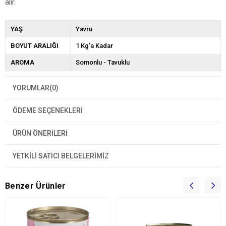
alır.
YAŞ
Yavru
BOYUT ARALIĞI
1 Kg'a Kadar
AROMA
Somonlu - Tavuklu
YORUMLAR
(0)
ÖDEME SEÇENEKLERI
ÜRÜN ÖNERILERI
YETKİLİ SATICI BELGELERİMİZ
Benzer Ürünler