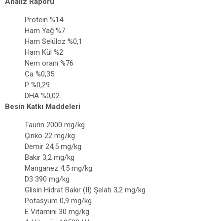
Analiz Raporu
Protein %14
Ham Yağ %7
Ham Selüloz %0,1
Ham Kül %2
Nem oranı %76
Ca %0,35
P %0,29
DHA %0,02
Besin Katkı Maddeleri
Taurin 2000 mg/kg
Çinko 22 mg/kg
Demir 24,5 mg/kg
Bakır 3,2 mg/kg
Manganez 4,5 mg/kg
D3 390 mg/kg
Glisin Hidrat Bakır (II) Şelatı 3,2 mg/kg
Potasyum 0,9 mg/kg
E Vitamini 30 mg/kg