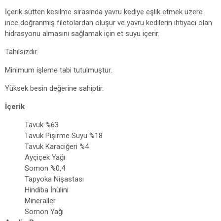
İçerik sütten kesilme sırasında yavru kediye eşlik etmek üzere
ince doğranmış filetolardan oluşur ve yavru kedilerin ihtiyacı olan
hidrasyonu almasını sağlamak için et suyu içerir.
Tahılsızdır.
Minimum işleme tabi tutulmuştur.
Yüksek besin değerine sahiptir.
İçerik
Tavuk %63
Tavuk Pişirme Suyu %18
Tavuk Karaciğeri %4
Ayçiçek Yağı
Somon %0,4
Tapyoka Nişastası
Hindiba İnülini
Mineraller
Somon Yağı