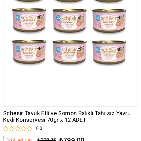
Schesir Tavuk Etli ve Somon Balıklı Tahılsız Yavru
Kedi Konservesi 70gr x 12 ADET
0.0
₺799,00
₺998,75
%
20
İndirim