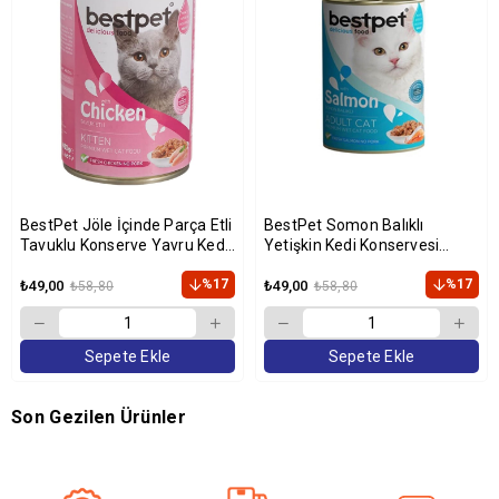
BestPet Jöle İçinde Parça Etli
BestPet Somon Balıklı
Tavuklu Konserve Yavru Kedi
Yetişkin Kedi Konservesi
Maması 400 gr
400gr
%17
%17
₺49,00
₺49,00
₺58,80
₺58,80
Sepete Ekle
Sepete Ekle
Son Gezilen Ürünler