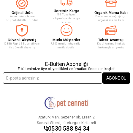
Ücretsiz Kargo
Orijinal Ürün
Organik Mama Kabı
499 TL ve üzeri
Ürünleriminiz tamamı
Doslarımızı sağlığı için
alışverişlerde kargo
orijinal etiketli üründür
organik mama kabı
ücretsiz!
Güvenli Alışveriş
Mutlu Müşteriler
Taksit Avantajı
128Bit Rapid SSL sertifikası
%100 mutlu müşteriler
Kredi kartına 9 taksit
ile güvenli alışveriş
mutlu dostlar
imkanıyla alışveriş
E-Bülten Aboneliği
E-bültenimize üye ol, yenilikleri ve fırsatları önce sen keşfet!
ABONE OL
Atatürk Mah, Sezerler sk, Ersan 2
Sanayii Sitesi, Lüleburgaz Kırklareli
0530 588 84 34