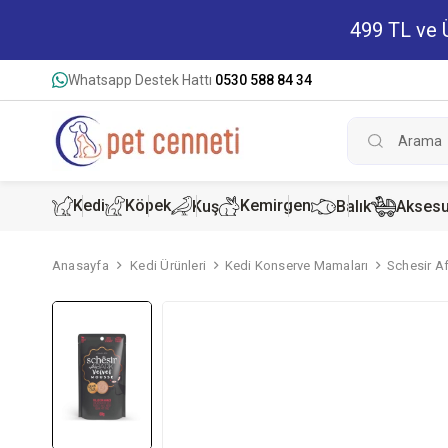
499 TL ve Ü
Whatsapp Destek Hattı
0530 588 84 34
Kedi
Köpek
Kemirgen
Kuş
Balık
Aksesu
Anasayfa
Kedi Ürünleri
Kedi Konserve Mamaları
Schesir Af
Kedi Kur
Köpek K
Hamster
Kedi Kon
Köpek Ko
Tavşan 