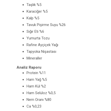
Taşlık %5
Karaciğer %5
Kalp %5
Tavuk Pişirme Suyu %26
Sığır Eti %6
Yumurta Tozu
Rafine Ayçiçek Yağı
Tapyoka Nişastası
Mineraller
Analiz Raporu
Protein %11
Ham Yağ %5
Ham Kül %2
Ham Selüloz %0,5
Nem Oranı %80
Ca %0,23