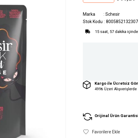
Marka
:
Schesir
Stok Kodu
8005852132307
15 saat, 57 dakika içinde
Kargo ile Ücretsiz Gö
499₺ Üzeri Alışverişlerde
Orijinal Ürün Garantis
Favorilere Ekle