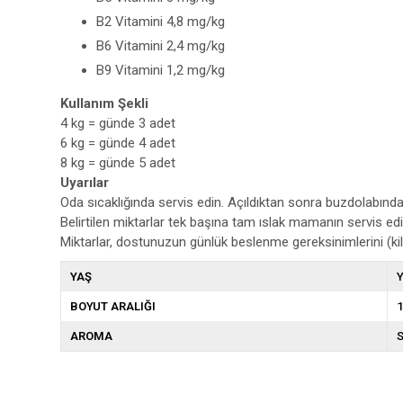
B2 Vitamini 4,8 mg/kg
B6 Vitamini 2,4 mg/kg
B9 Vitamini 1,2 mg/kg
Kullanım Şekli
4 kg = günde 3 adet
6 kg = günde 4 adet
8 kg = günde 5 adet
Uyarılar
Oda sıcaklığında servis edin. Açıldıktan sonra buzdolabında 
Belirtilen miktarlar tek başına tam ıslak mamanın servis edi
Miktarlar, dostunuzun günlük beslenme gereksinimlerini (kilo
YAŞ
Y
BOYUT ARALIĞI
1
AROMA
S