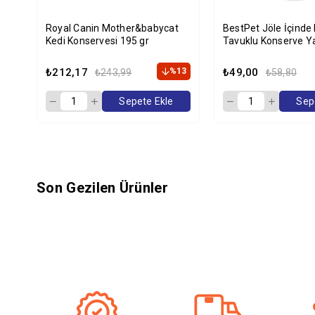
Royal Canin Mother&babycat
BestPet Jöle İçinde 
Kedi Konservesi 195 gr
Tavuklu Konserve Y
Maması 400 gr
₺212,17
%13
₺49,00
₺243,99
₺58,80
Sepete Ekle
Sep
Son Gezilen Ürünler