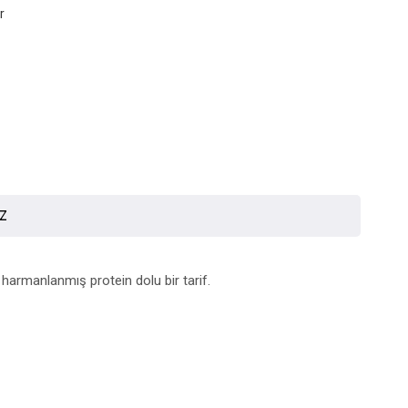
r
İZ
ğe harmanlanmış protein dolu bir tarif.