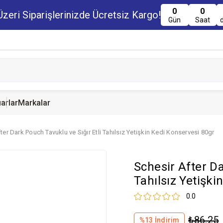
0
0
zeri Siparişlerinizde Ücretsiz Kargo!
Gün
Saat
arlar
Markalar
ter Dark Pouch Tavuklu ve Sığır Etli Tahılsız Yetişkin Kedi Konservesi 80gr
u Maması
uru Maması
 Yemi
Kedi Ödülleri
Köpek Ödülü
Guinea Pig Yemi
Schesir After Da
serve Maması
nserve Mamaları
Yemi
Tahılsız Yetişki
0.0
₺86,25
%
13
İndirim