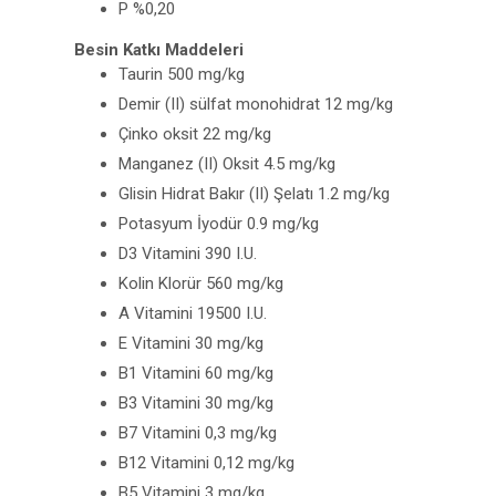
P %0,20
Besin Katkı Maddeleri
Taurin 500 mg/kg
Demir (II) sülfat monohidrat 12 mg/kg
Çinko oksit 22 mg/kg
Manganez (II) Oksit 4.5 mg/kg
Glisin Hidrat Bakır (II) Şelatı 1.2 mg/kg
Potasyum İyodür 0.9 mg/kg
D3 Vitamini 390 I.U.
Kolin Klorür 560 mg/kg
A Vitamini 19500 I.U.
E Vitamini 30 mg/kg
B1 Vitamini 60 mg/kg
B3 Vitamini 30 mg/kg
B7 Vitamini 0,3 mg/kg
B12 Vitamini 0,12 mg/kg
B5 Vitamini 3 mg/kg