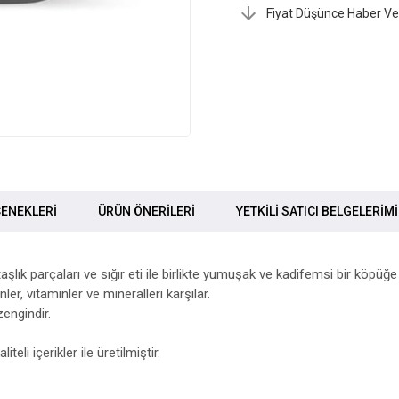
Fiyat Düşünce Haber Ve
ENEKLERI
ÜRÜN ÖNERILERI
YETKİLİ SATICI BELGELERİM
, taşlık parçaları ve sığır eti ile birlikte yumuşak ve kadifemsi bir köpü
ler, vitaminler ve mineralleri karşılar.
engindir.
i içerikler ile üretilmiştir.