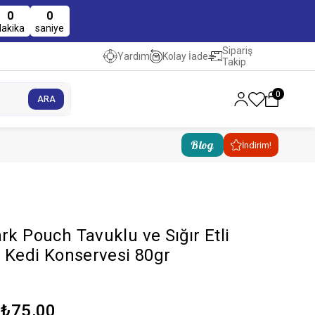
0
0
dakika
saniye
Sipariş
Kolay İade
Yardım
Takip
0
Blog
İndirim!
rk Pouch Tavuklu ve Sığır Etli
n Kedi Konservesi 80gr
₺75,00