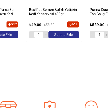
Parça Etli
BestPet Somon Balıklı Yetişkin
Purina Gour
avru Kedi
Kedi Konservesi 400gr
Ton Balığı E
85 gr x 12'l
%17
₺49,00
%17
₺539,00
₺58,80
ete Ekle
Sepete Ekle