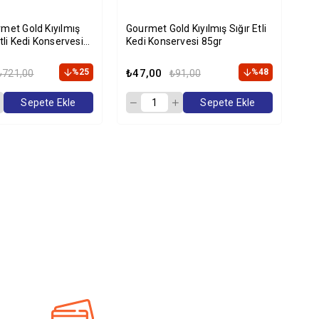
met Gold Kıyılmış
Gourmet Gold Kıyılmış Sığır Etli
Gou
tli Kedi Konservesi
Kedi Konservesi 85gr
Ke
i Paket
Ad
%25
₺47,00
%48
₺5
₺721,00
₺91,00
Sepete Ekle
Sepete Ekle