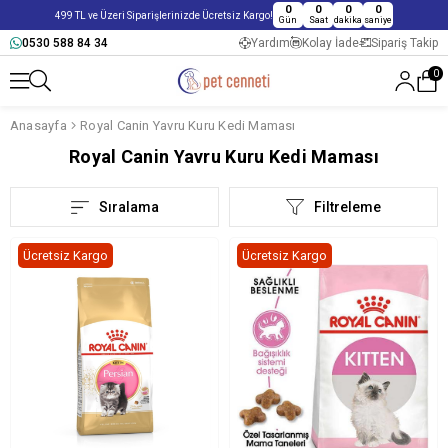
0
0
0
0
499 TL ve Üzeri Siparişlerinizde Ücretsiz Kargo!
Gün
Saat
dakika
saniye
0530 588 84 34
Yardım
Kolay İade
Sipariş Takip
0
Anasayfa
Royal Canin Yavru Kuru Kedi Maması
Royal Canin Yavru Kuru Kedi Maması
Sıralama
Filtreleme
Ücretsiz Kargo
Ücretsiz Kargo