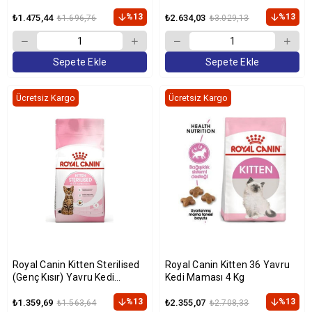
Kg
%13
%13
₺1.475,44
₺2.634,03
₺1.696,76
₺3.029,13
Sepete Ekle
Sepete Ekle
Ücretsiz Kargo
Ücretsiz Kargo
Royal Canin Kitten Sterilised
Royal Canin Kitten 36 Yavru
(Genç Kısır) Yavru Kedi
Kedi Maması 4 Kg
Maması 2 kg
%13
%13
₺1.359,69
₺2.355,07
₺1.563,64
₺2.708,33