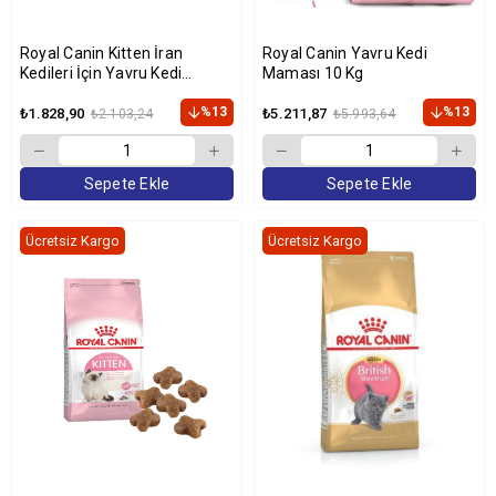
Royal Canin Kitten İran
Royal Canin Yavru Kedi
Kedileri İçin Yavru Kedi
Maması 10 Kg
Maması 2kg
%13
%13
₺1.828,90
₺5.211,87
₺2.103,24
₺5.993,64
Sepete Ekle
Sepete Ekle
Ücretsiz Kargo
Ücretsiz Kargo