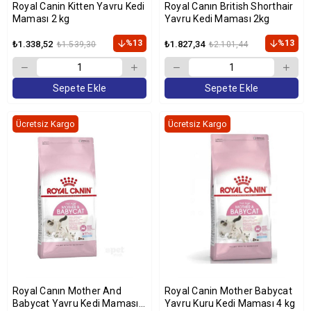
Royal Canin Kitten Yavru Kedi
Royal Canın British Shorthair
Maması 2 kg
Yavru Kedi Maması 2kg
%13
%13
₺1.338,52
₺1.827,34
₺1.539,30
₺2.101,44
Sepete Ekle
Sepete Ekle
Ücretsiz Kargo
Ücretsiz Kargo
Royal Canın Mother And
Royal Canin Mother Babycat
Babycat Yavru Kedi Maması 2
Yavru Kuru Kedi Maması 4 kg