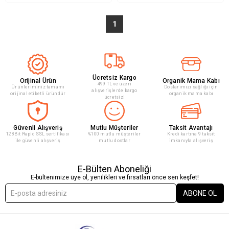
1
Ücretsiz Kargo
Orijinal Ürün
Organik Mama Kabı
499 TL ve üzeri
Ürünleriminiz tamamı
Doslarımızı sağlığı için
alışverişlerde kargo
orijinal etiketli üründür
organik mama kabı
ücretsiz!
Güvenli Alışveriş
Mutlu Müşteriler
Taksit Avantajı
128Bit Rapid SSL sertifikası
%100 mutlu müşteriler
Kredi kartına 9 taksit
ile güvenli alışveriş
mutlu dostlar
imkanıyla alışveriş
E-Bülten Aboneliği
E-bültenimize üye ol, yenilikleri ve fırsatları önce sen keşfet!
ABONE OL