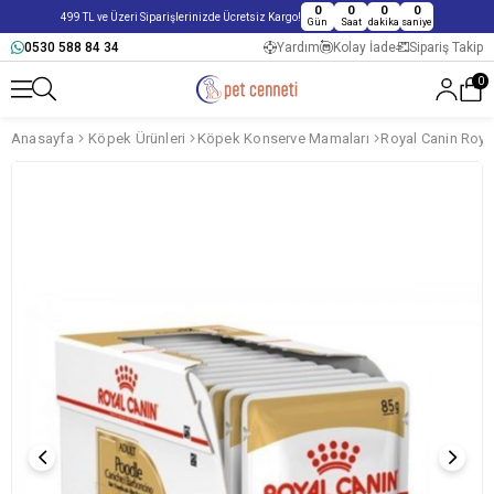
0
0
0
0
499 TL ve Üzeri Siparişlerinizde Ücretsiz Kargo!
Gün
Saat
dakika
saniye
0530 588 84 34
Yardım
Kolay İade
Sipariş Takip
0
Anasayfa
Köpek Ürünleri
Köpek Konserve Mamaları