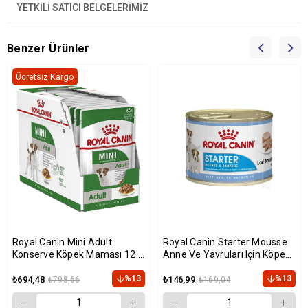
YETKİLİ SATICI BELGELERİMİZ
Benzer Ürünler
Ücretsiz Kargo
Royal Canin Mini Adult
Royal Canin Starter Mousse
Konserve Köpek Maması 12 x
Anne Ve Yavruları Için Köpek
85 Gr
Konservesi 195 gr
%13
%13
₺694,48
₺146,99
₺798,66
₺169,04