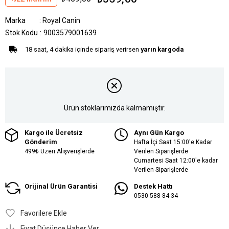
Marka
:
Royal Canin
Stok Kodu
9003579001639
18 saat, 4 dakika içinde sipariş verirsen
yarın kargoda
Ürün stoklarımızda kalmamıştır.
Kargo ile Ücretsiz
Aynı Gün Kargo
Gönderim
Hafta İçi Saat 15:00'e Kadar
499₺ Üzeri Alışverişlerde
Verilen Siparişlerde
Cumartesi Saat 12:00'e kadar
Verilen Siparişlerde
Orijinal Ürün Garantisi
Destek Hattı
0530 588 84 34
Favorilere Ekle
Fiyat Düşünce Haber Ver