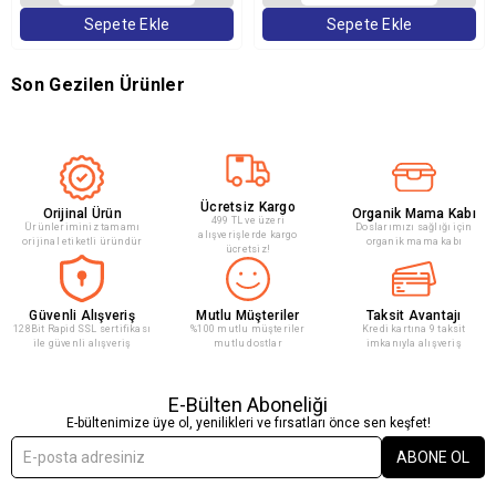
Sepete Ekle
Sepete Ekle
Son Gezilen Ürünler
Ücretsiz Kargo
Orijinal Ürün
Organik Mama Kabı
499 TL ve üzeri
Ürünleriminiz tamamı
Doslarımızı sağlığı için
alışverişlerde kargo
orijinal etiketli üründür
organik mama kabı
ücretsiz!
Güvenli Alışveriş
Mutlu Müşteriler
Taksit Avantajı
128Bit Rapid SSL sertifikası
%100 mutlu müşteriler
Kredi kartına 9 taksit
ile güvenli alışveriş
mutlu dostlar
imkanıyla alışveriş
E-Bülten Aboneliği
E-bültenimize üye ol, yenilikleri ve fırsatları önce sen keşfet!
ABONE OL