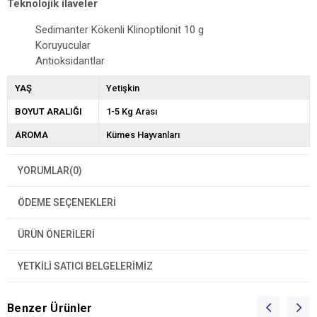
Teknolojik ilaveler
Sedimanter Kökenli Klinoptilonit 10 g
Koruyucular
Antioksidantlar
YAŞ
Yetişkin
BOYUT ARALIĞI
1-5 Kg Arası
AROMA
Kümes Hayvanları
YORUMLAR
(0)
ÖDEME SEÇENEKLERI
ÜRÜN ÖNERILERI
YETKİLİ SATICI BELGELERİMİZ
Benzer Ürünler