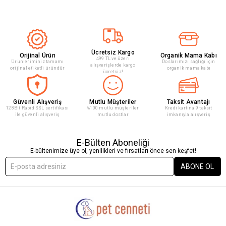
Ücretsiz Kargo
Orijinal Ürün
Organik Mama Kabı
499 TL ve üzeri
Ürünleriminiz tamamı
Doslarımızı sağlığı için
alışverişlerde kargo
orijinal etiketli üründür
organik mama kabı
ücretsiz!
Güvenli Alışveriş
Mutlu Müşteriler
Taksit Avantajı
128Bit Rapid SSL sertifikası
%100 mutlu müşteriler
Kredi kartına 9 taksit
ile güvenli alışveriş
mutlu dostlar
imkanıyla alışveriş
E-Bülten Aboneliği
E-bültenimize üye ol, yenilikleri ve fırsatları önce sen keşfet!
ABONE OL