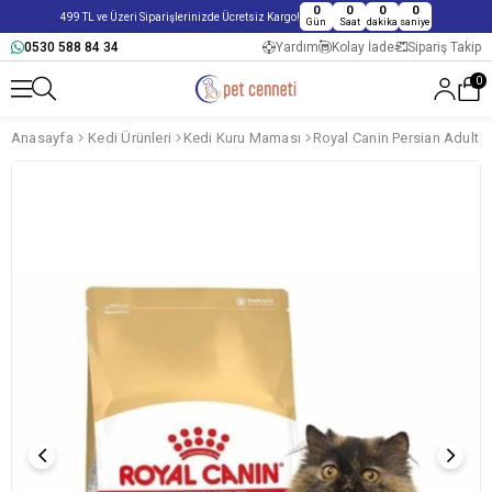
0
0
0
0
499 TL ve Üzeri Siparişlerinizde Ücretsiz Kargo!
Gün
Saat
dakika
saniye
0530 588 84 34
Yardım
Kolay İade
Sipariş Takip
0
Anasayfa
Kedi Ürünleri
Kedi Kuru Maması