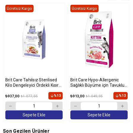
Ücretsiz Kargo
Ücretsiz Kargo
Brit Care Tahılsız Sterilised
Brit Care Hypo-Allergenic
Kilo Dengeleyici Ördekli Kısır
Sağlıklı Büyüme için Tavuklu
Kedi Maması 2 Kg
ve Hindili Tahılsız Yavru Kedi
%13
Maması 2kg
%13
₺937,00
₺913,00
₺1.077,55
₺1.049,95
Sepete Ekle
Sepete Ekle
Son Gezilen Ürünler