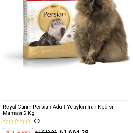
Royal Canin Persian Adult Yetişkin Iran Kedisi
Maması 2 Kg
0.0
₺1.664,29
₺1.913,93
%
13
İndirim