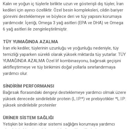
Kalın ve yoğun iç tüylerle birlikte uzun ve gösterişli dış tüyler, İran
kedileri için ayırıcı özelliktir. Özel besin kompleksleri, cildin bariyer
görevini desteklemeye ve böylece deri ve tüy yapısını korumaya
yardımcıdır. İçeriği, Omega 3 yağ asitleri (EPA ve DHA) ve Omega
6 yağ asitleri ile zenginleştirilmiştir.
TÜY YUMAĞINDA AZALMA
İran ırkı kediler, tüylerinin uzunluğu ve yoğunluğu nedeniyle, tüy
temizliği yaparken sürekli olarak yüksek miktarda tüy yutarlar. TÜY
YUMAĞINDA AZALMA Özel lif kombinasyonu, bağırsak geçişini
aktifleştirmeye ve tüy birikimini doğal yollarla sınırlandırmaya
yardımcı olur.
SİNDİRİM PERFORMANSI
Bağırsak florasındaki dengeyi desteklemeye yardımcı olmak üzere
yüksek derecede sindirilebilir protein (L.I.P.*) ve prebiyotikler *L.I.P:
yüksek sindirilebilir proteinler
ÜRİNER SİSTEM SAĞLIĞI
Yetişkin bir kedinin idrar sistemi sağlığını korumaya yardımcı