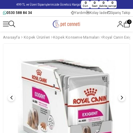
0
0
0
0
499 TL ve Üzeri Siparişlerinizde Ücretsiz Kargo!
Gün
Saat
dakika
saniye
0530 588 84 34
Yardım
Kolay İade
Sipariş Takip
0
Anasayfa
Köpek Ürünleri
Köpek Konserve Mamaları