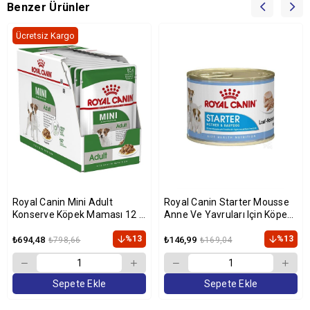
Benzer Ürünler
Ücretsiz Kargo
Royal Canin Mini Adult
Royal Canin Starter Mousse
Konserve Köpek Maması 12 x
Anne Ve Yavruları Için Köpek
85 Gr
Konservesi 195 gr
%13
%13
₺694,48
₺146,99
₺798,66
₺169,04
Sepete Ekle
Sepete Ekle