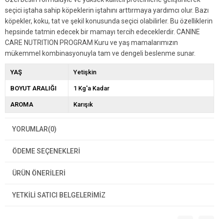
seçici iştaha sahip köpeklerin iştahını arttırmaya yardımcı olur. Bazı
köpekler, koku, tat ve şekil konusunda seçici olabilirler. Bu özelliklerin
hepsinde tatmin edecek bir mamayı tercih edeceklerdir. CANINE
CARE NUTRITION PROGRAM Kuru ve yaş mamalarımızın
mükemmel kombinasyonuyla tam ve dengeli beslenme sunar.
YAŞ
Yetişkin
BOYUT ARALIĞI
1 Kg'a Kadar
AROMA
Karışık
YORUMLAR
(0)
ÖDEME SEÇENEKLERI
ÜRÜN ÖNERILERI
YETKİLİ SATICI BELGELERİMİZ