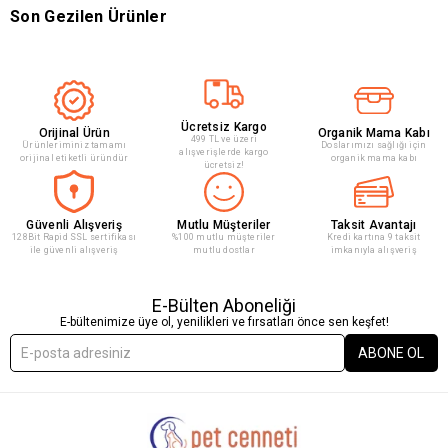
Son Gezilen Ürünler
Ücretsiz Kargo
Orijinal Ürün
Organik Mama Kabı
499 TL ve üzeri
Ürünleriminiz tamamı
Doslarımızı sağlığı için
alışverişlerde kargo
orijinal etiketli üründür
organik mama kabı
ücretsiz!
Güvenli Alışveriş
Mutlu Müşteriler
Taksit Avantajı
128Bit Rapid SSL sertifikası
%100 mutlu müşteriler
Kredi kartına 9 taksit
ile güvenli alışveriş
mutlu dostlar
imkanıyla alışveriş
E-Bülten Aboneliği
E-bültenimize üye ol, yenilikleri ve fırsatları önce sen keşfet!
ABONE OL