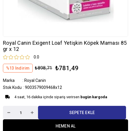
Royal Canin Exigent Loaf Yetişkin Köpek Maması 85
gr x 12
0.0
₺781,49
₺898,71
%
13
İndirim
Marka
:
Royal Canin
Stok Kodu
9003579009468x12
4 saat, 16 dakika içinde sipariş verirsen
bugün kargoda