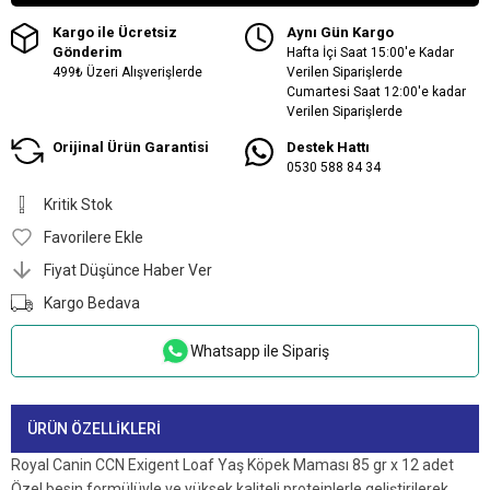
Kargo ile Ücretsiz
Aynı Gün Kargo
Gönderim
Hafta İçi Saat 15:00'e Kadar
499₺ Üzeri Alışverişlerde
Verilen Siparişlerde
Cumartesi Saat 12:00'e kadar
Verilen Siparişlerde
Orijinal Ürün Garantisi
Destek Hattı
0530 588 84 34
Kritik Stok
Favorilere Ekle
Fiyat Düşünce Haber Ver
Kargo Bedava
Whatsapp ile Sipariş
ÜRÜN ÖZELLIKLERI
Royal Canin CCN Exigent Loaf Yaş Köpek Maması 85 gr x 12 adet
Özel besin formülüyle ve yüksek kaliteli proteinlerle geliştirilerek