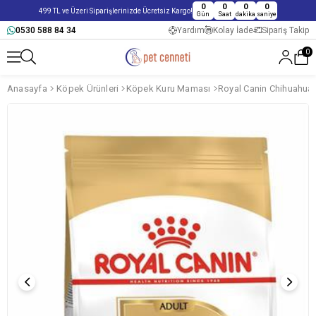
0
0
0
0
499 TL ve Üzeri Siparişlerinizde Ücretsiz Kargo!
Gün
Saat
dakika
saniye
0530 588 84 34
Yardım
Kolay İade
Sipariş Takip
0
Anasayfa
Köpek Ürünleri
Köpek Kuru Maması
Royal Canin Chihuahua