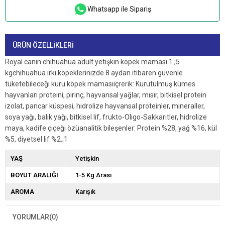
Whatsapp ile Sipariş
ÜRÜN ÖZELLIKLERI
Royal canin chihuahua adult yetişkin köpek maması 1.;5
kgchihuahua ırkı köpeklerinizde 8 aydan itibaren güvenle
tüketebileceği kuru köpek mamasıiçrerik: Kurutulmuş kümes
hayvanları proteini, pirinç, hayvansal yağlar, mısır, bitkisel protein
izolat, pancar küspesi, hidrolize hayvansal proteinler, mineraller,
soya yağı, balık yağı, bitkisel lif, frukto-Oligo-Sakkaritler, hidrolize
maya, kadife çiçeği özüanalitik bileşenler: Protein %28, yağ %16, kül
%5, diyetsel lif %2.;1
YAŞ
Yetişkin
BOYUT ARALIĞI
1-5 Kg Arası
AROMA
Karışık
YORUMLAR
(0)