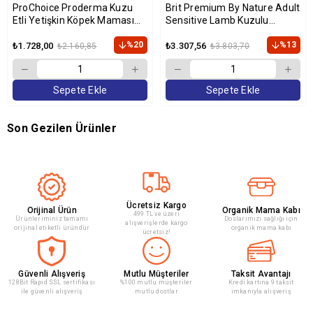
ProChoice Proderma Kuzu
Brit Premium By Nature Adult
Etli Yetişkin Köpek Maması
Sensitive Lamb Kuzulu
18kg
Yetişkin Köpek Maması 15 Kg
%20
%13
₺1.728,00
₺3.307,56
₺2.160,85
₺3.803,70
Sepete Ekle
Sepete Ekle
Son Gezilen Ürünler
Ücretsiz Kargo
Orijinal Ürün
Organik Mama Kabı
499 TL ve üzeri
Ürünleriminiz tamamı
Doslarımızı sağlığı için
alışverişlerde kargo
orijinal etiketli üründür
organik mama kabı
ücretsiz!
Güvenli Alışveriş
Mutlu Müşteriler
Taksit Avantajı
128Bit Rapid SSL sertifikası
%100 mutlu müşteriler
Kredi kartına 9 taksit
ile güvenli alışveriş
mutlu dostlar
imkanıyla alışveriş