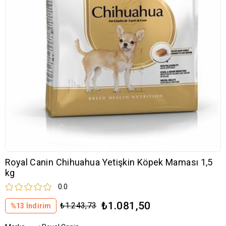
Royal Canin Chihuahua Yetişkin Köpek Maması 1,5
kg
0.0
₺1.081,50
₺1.243,73
%
13
İndirim