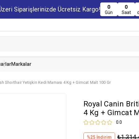
0
0
zeri Siparişlerinizde Ücretsiz Kargo!
Gün
Saat
arlar
Markalar
ish Shorthair Yetişkin Kedi Maması 4 Kg + Gimcat Malt 100 Gr
u Maması
uru Maması
 Yemi
Kedi Ödülleri
Köpek Ödülü
Guinea Pig Yemi
Royal Canin Bri
serve Maması
nserve Mamaları
Yemi
4 Kg + Gimcat M
0.0
₺1.314,
%
25
İndirim