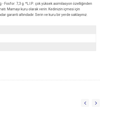
g - Fosfor: 7,3 g. *L.I.P.: çok yüksek asimilasyon özelliğinden
matı: Mamayı kuru olarak verin. Kedinizin içmesi için
r garanti altındadır. Serin ve kuru bir yerde saklayınız.