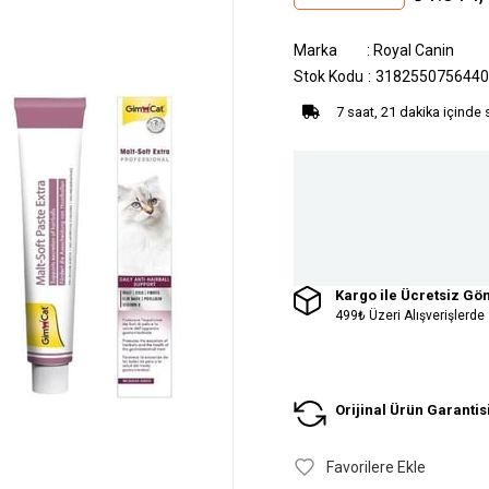
Marka
:
Royal Canin
Stok Kodu
3182550756440
7 saat, 21 dakika içinde 
Kargo ile Ücretsiz Gö
499₺ Üzeri Alışverişlerde
Orijinal Ürün Garantis
Favorilere Ekle