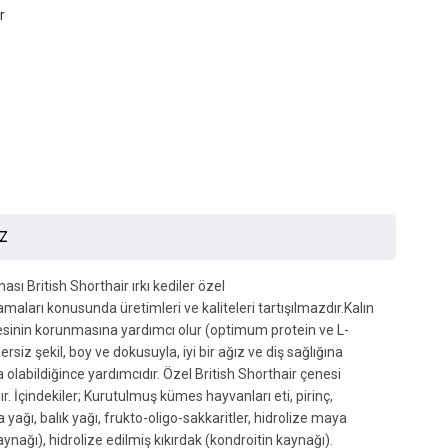
r
İZ
ı British Shorthair ırkı kediler özel
maları konusunda üretimleri ve kaliteleri tartışılmazdır.Kalın
ütlesinin korunmasına yardımcı olur (optimum protein ve L-
iz şekil, boy ve dokusuyla, iyi bir ağız ve diş sağlığına
olabildiğince yardımcıdır. Özel British Shorthair çenesi
. İçindekiler; Kurutulmuş kümes hayvanları eti, pirinç,
ya yağı, balık yağı, frukto-oligo-sakkaritler, hidrolize maya
nağı), hidrolize edilmiş kıkırdak (kondroitin kaynağı).