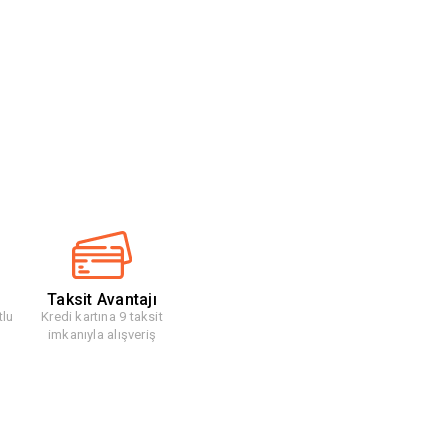
Taksit Avantajı
tlu
Kredi kartına 9 taksit
imkanıyla alışveriş