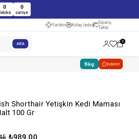
0
0
dakika
saniye
Sipariş
Kolay İade
Yardım
Takip
0
Blog
İndirim!
tish Shorthair Yetişkin Kedi Maması
alt 100 Gr
₺989,00
45