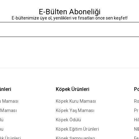
E-Bülten Aboneliği
E-bültenimize üye ol, yenilikleri ve fırsatları önce sen keşfet!
ünleri
Köpek Ürünleri
Po
ru Maması
Köpek Kuru Maması
Ro
ş Maması
Köpek Yaş Maması
Pr
lü
Köpek Ödülü
Hil
mu
Köpek Eğitim Ürünleri
N
ık Ürünleri
Köpek Şampuanları
Fe