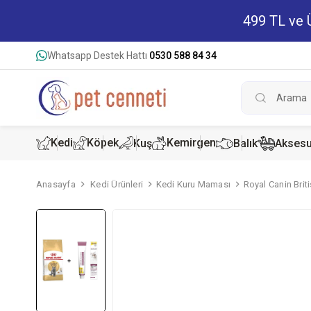
499 TL ve Ü
Whatsapp Destek Hattı
0530 588 84 34
Kedi
Köpek
Kemirgen
Kuş
Balık
Aksesu
Anasayfa
Kedi Ürünleri
Kedi Kuru Maması
Royal Canin Brit
Kedi Kur
Köpek K
Hamster
Kedi Kon
Köpek Ko
Tavşan 