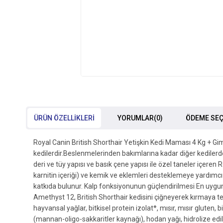
ÜRÜN ÖZELLIKLERI
YORUMLAR
(0)
ÖDEME SEÇ
Royal Canin British Shorthair Yetişkin Kedi Maması 4 Kg + Gimc
kedilerdir.Beslenmelerinden bakımlarına kadar diğer kedilerden
deri ve tüy yapısı ve basık çene yapısı ile özel taneler içere
karnitin içeriği) ve kemik ve eklemleri desteklemeye yardımcı o
katkıda bulunur. Kalp fonksiyonunun güçlendirilmesi En uygun t
Amethyst 12, British Shorthair kedisini çiğneyerek kırmaya te
hayvansal yağlar, bitkisel protein izolat*, mısır, mısır gluten, b
(mannan-oligo-sakkaritler kaynağı), hodan yağı, hidrolize edil