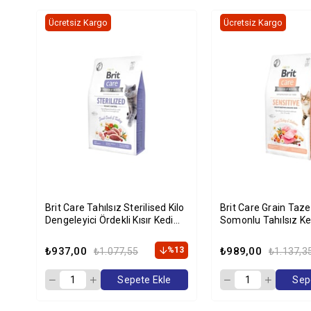
Ücretsiz Kargo
Ücretsiz Kargo
Brit Care Tahılsız Sterilised Kilo
Brit Care Grain Taze Hindili Ve
Dengeleyici Ördekli Kısır Kedi
Somonlu Tahılsız K
Maması 2 Kg
2 Kg
₺937,00
%13
₺989,00
₺1.077,55
₺1.137,3
Sepete Ekle
Sep