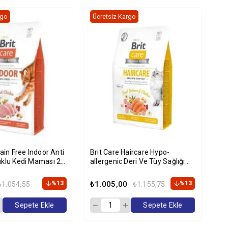
rgo
Ücretsiz Kargo
Üc
rain Free Indoor Anti
Brit Care Haircare Hypo-
Br
uklu Kedi Maması 2
allergenic Deri Ve Tüy Sağlığı
Kıs
Için Tahılsız Yetişkin Kedi
Kg
Maması 2kg
%13
₺1.005,00
%13
₺2
₺1.054,55
₺1.155,75
Sepete Ekle
Sepete Ekle