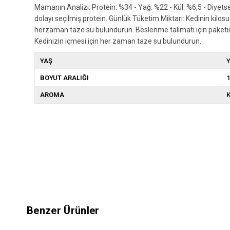
Mamanın Analizi: Protein: %34 - Yağ: %22 - Kül: %6,5 - Diyetsel 
dolayı seçilmiş protein. Günlük Tüketim Miktarı: Kedinin kilos
herzaman taze su bulundurun. Beslenme talimatı için paketin a
Kedinizin içmesi için her zaman taze su bulundurun.
YAŞ
Y
BOYUT ARALIĞI
1
AROMA
K
Benzer Ürünler