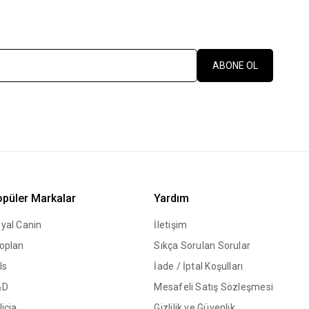
ABONE OL
püler Markalar
Yardım
yal Canin
İletişim
oplan
Sıkça Sorulan Sorular
ls
İade / İptal Koşulları
&D
Mesafeli Satış Sözleşmesi
licia
Gizlilik ve Güvenlik