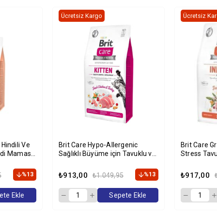
Ücretsiz Kargo
Ücretsiz Ka
Brit Care Hypo-Allergenic
Brit Care G
edi Maması
Sağlıklı Büyüme için Tavuklu ve
Stress Tav
Hindili Tahılsız Yavru Kedi
Kg
Maması 2kg
%13
₺913,00
%13
₺917,00
5
₺1.049,95
ete Ekle
Sepete Ekle