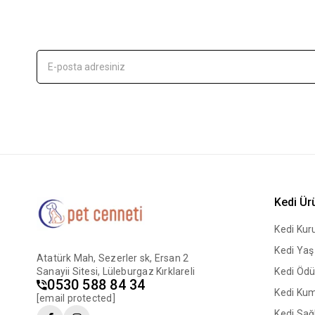
Kedi Ür
Kedi Ku
Kedi Ya
Atatürk Mah, Sezerler sk, Ersan 2
Sanayii Sitesi, Lüleburgaz Kırklareli
Kedi Ödü
0530 588 84 34
Kedi Ku
[email protected]
Kedi Sağl