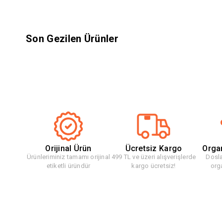
Son Gezilen Ürünler
Orijinal Ürün
Ücretsiz Kargo
Orga
Ürünleriminiz tamamı orijinal
499 TL ve üzeri alışverişlerde
Dosla
etiketli üründür
kargo ücretsiz!
org