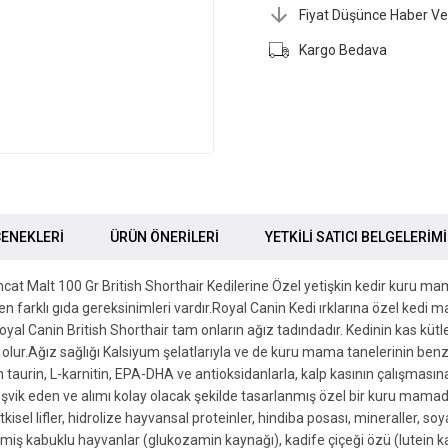
Fiyat Düşünce Haber Ve
Kargo Bedava
ENEKLERI
ÜRÜN ÖNERILERI
YETKİLİ SATICI BELGELERİM
at Malt 100 Gr British Shorthair Kedilerine Özel yetişkin kedir kuru mamas
 farklı gıda gereksinimleri vardır.Royal Canin Kedi ırklarına özel kedi ma
n Royal Canin British Shorthair tam onların ağız tadındadır. Kedinin kas k
lur.Ağız sağlığı Kalsiyum şelatlarıyla ve de kuru mama tanelerinin benzers
aurin, L-karnitin, EPA-DHA ve antioksidanlarla, kalp kasının çalışmasına 
şvik eden ve alımı kolay olacak şekilde tasarlanmış özel bir kuru mamadır
itkisel lifler, hidrolize hayvansal proteinler, hindiba posası, mineraller, so
miş kabuklu hayvanlar (glukozamin kaynağı), kadife çiçeği özü (lutein kay