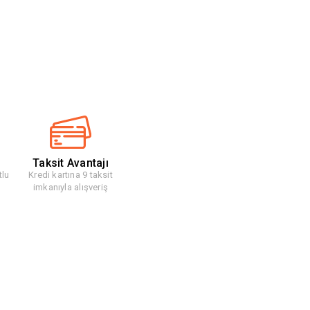
Taksit Avantajı
tlu
Kredi kartına 9 taksit
imkanıyla alışveriş