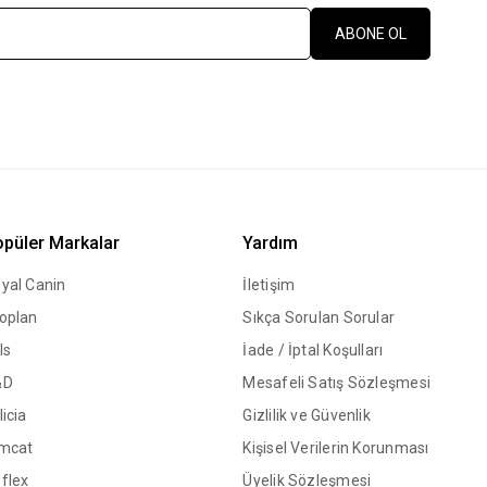
ABONE OL
püler Markalar
Yardım
yal Canin
İletişim
oplan
Sıkça Sorulan Sorular
ls
İade / İptal Koşulları
&D
Mesafeli Satış Sözleşmesi
licia
Gizlilik ve Güvenlik
mcat
Kişisel Verilerin Korunması
flex
Üyelik Sözleşmesi