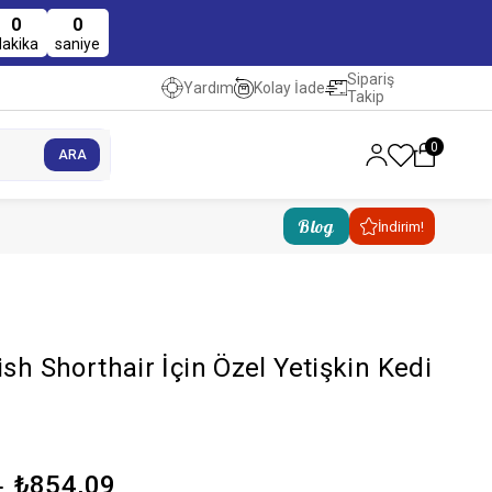
0
0
dakika
saniye
Sipariş
Kolay İade
Yardım
Takip
0
Blog
İndirim!
ish Shorthair İçin Özel Yetişkin Kedi
₺854,09
1