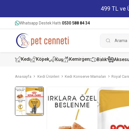
499 TL ve Ü
Whatsapp Destek Hattı
0530 588 84 34
Kedi
Köpek
Kemirgen
Kuş
Balık
Aksesu
Anasayfa
Kedi Ürünleri
Kedi Konserve Mamaları
Royal Cani
Kedi Kur
Köpek K
Hamster
Kedi Kon
Köpek Ko
Tavşan 