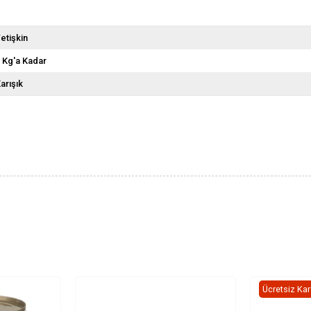
etişkin
 Kg'a Kadar
arışık
Ücretsiz Ka