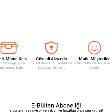
nik Mama Kabı
Güvenli Alışveriş
Mutlu Müşteriler
rımızı sağlığı için
128Bit Rapid SSL sertifikası
%100 mutlu müşteriler mu
anik mama kabı
ile güvenli alışveriş
dostlar
E-Bülten Aboneliği
E-bültenimize üye ol, yenilikleri ve fırsatları önce sen keşfet!