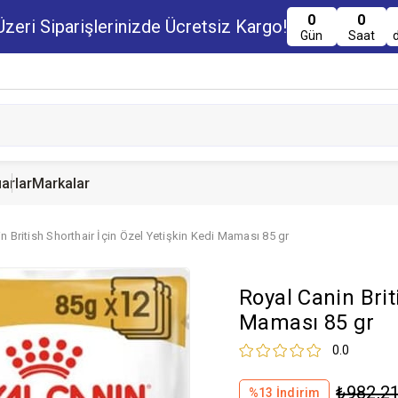
0
0
zeri Siparişlerinizde Ücretsiz Kargo!
Gün
Saat
arlar
Markalar
n British Shorthair İçin Özel Yetişkin Kedi Maması 85 gr
u Maması
uru Maması
 Yemi
Kedi Ödülleri
Köpek Ödülü
Guinea Pig Yemi
Royal Canin Brit
serve Maması
nserve Mamaları
Yemi
Maması 85 gr
0.0
₺982,2
%
13
İndirim