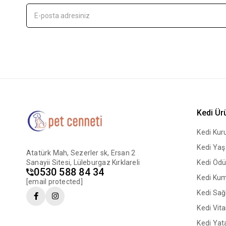
Kedi Ür
Kedi Ku
Kedi Ya
Atatürk Mah, Sezerler sk, Ersan 2
Sanayii Sitesi, Lüleburgaz Kırklareli
Kedi Ödü
0530 588 84 34
Kedi Ku
[email protected]
Kedi Sağl
Kedi Vit
Kedi Yata