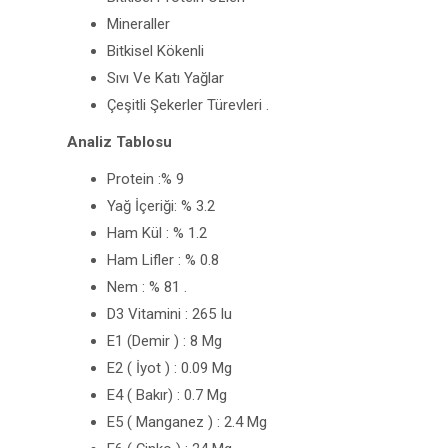
Mineraller
Bitkisel Kökenli
Sıvı Ve Katı Yağlar
Çeşitli Şekerler Türevleri .
Analiz Tablosu
Protein :% 9
Yağ İçeriği: % 3.2
Ham Kül : % 1.2
Ham Lifler : % 0.8
Nem : % 81 .
D3 Vitamini : 265 Iu
E1 (Demir ) : 8 Mg
E2 ( İyot ) : 0.09 Mg
E4 ( Bakır) : 0.7 Mg
E5 ( Manganez ) : 2.4 Mg