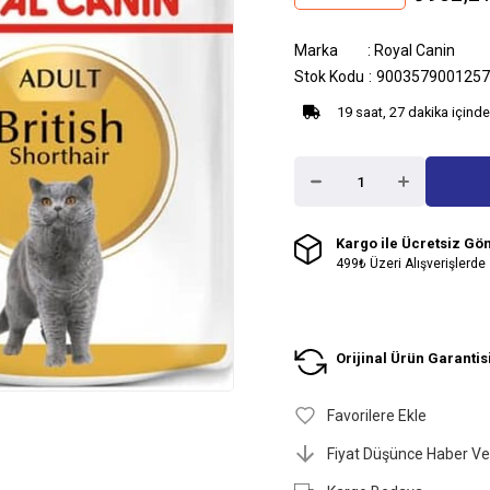
Marka
:
Royal Canin
Stok Kodu
9003579001257
19 saat, 27 dakika içinde
Kargo ile Ücretsiz Gö
499₺ Üzeri Alışverişlerde
Orijinal Ürün Garantis
Favorilere Ekle
Fiyat Düşünce Haber Ve