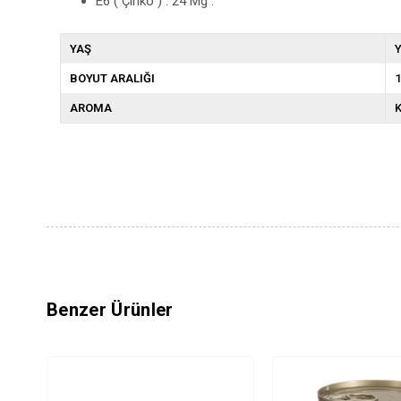
E6 ( Çinko ) : 24 Mg .
YAŞ
Y
BOYUT ARALIĞI
1
AROMA
K
Benzer Ürünler