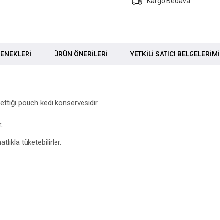
Kargo Bedava
ENEKLERI
ÜRÜN ÖNERILERI
YETKİLİ SATICI BELGELERİM
rettiği pouch kedi konservesidir.
r.
lıkla tüketebilirler.