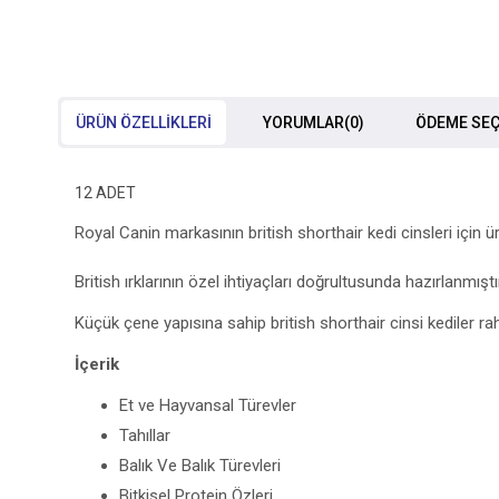
ÜRÜN ÖZELLIKLERI
YORUMLAR
(0)
ÖDEME SEÇ
12 ADET
Royal Canin markasının british shorthair kedi cinsleri için ü
British ırklarının özel ihtiyaçları doğrultusunda hazırlanmıştı
Küçük çene yapısına sahip british shorthair cinsi kediler rahat
İçerik
Et ve Hayvansal Türevler
Tahıllar
Balık Ve Balık Türevleri
Bitkisel Protein Özleri