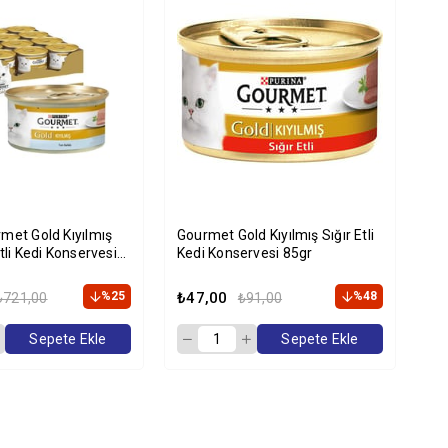
met Gold Kıyılmış
Gourmet Gold Kıyılmış Sığır Etli
Gou
tli Kedi Konservesi
Kedi Konservesi 85gr
Ke
i Paket
Ad
%25
₺47,00
%48
₺5
₺721,00
₺91,00
Sepete Ekle
Sepete Ekle