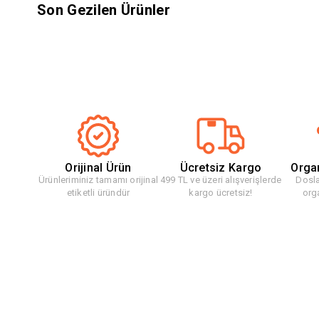
Son Gezilen Ürünler
Orijinal Ürün
Ücretsiz Kargo
Orga
Ürünleriminiz tamamı orijinal
499 TL ve üzeri alışverişlerde
Dosla
etiketli üründür
kargo ücretsiz!
org