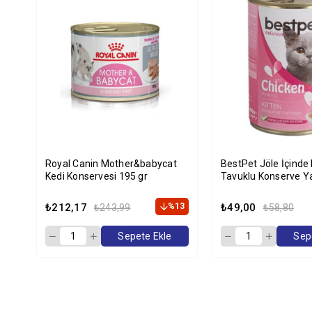
Royal Canin Mother&babycat
BestPet Jöle İçinde 
Kedi Konservesi 195 gr
Tavuklu Konserve Y
Maması 400 gr
₺212,17
%13
₺49,00
₺243,99
₺58,80
Sepete Ekle
Sep