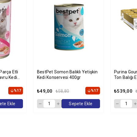
Parça Etli
BestPet Somon Balıklı Yetişkin
Purina Gour
avru Kedi
Kedi Konservesi 400gr
Ton Balığı E
85 gr x 12'l
%17
₺49,00
%17
₺539,00
₺58,80
ete Ekle
Sepete Ekle