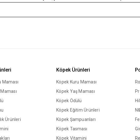
ünleri
Köpek Ürünleri
Po
ru Maması
Köpek Kuru Maması
Ro
ş Maması
Köpek Yaş Maması
Pr
lü
Köpek Ödülü
Hil
mu
Köpek Eğitim Ürünleri
N
ık Ürünleri
Köpek Şampuanları
Fe
amini
Köpek Tasması
Gi
kları
Köpek Vitamini
Re