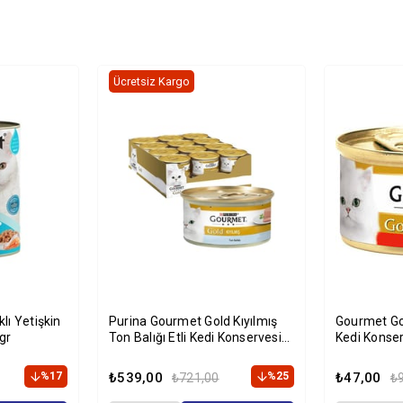
Ücretsiz Kargo
lı Yetişkin
Purina Gourmet Gold Kıyılmış
Gourmet Gold
gr
Ton Balığı Etli Kedi Konservesi
Kedi Konser
85 gr x 12'li Paket
%17
₺539,00
%25
₺47,00
₺721,00
₺