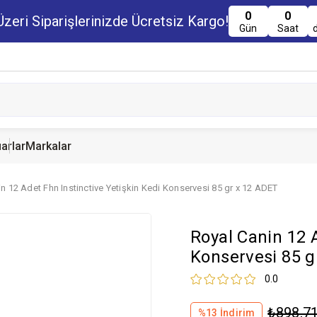
0
0
zeri Siparişlerinizde Ücretsiz Kargo!
Gün
Saat
arlar
Markalar
n 12 Adet Fhn Instinctive Yetişkin Kedi Konservesi 85 gr x 12 ADET
u Maması
uru Maması
 Yemi
Kedi Ödülleri
Köpek Ödülü
Guinea Pig Yemi
Royal Canin 12 A
serve Maması
nserve Mamaları
Yemi
Konservesi 85 g
0.0
₺898,7
%
13
İndirim