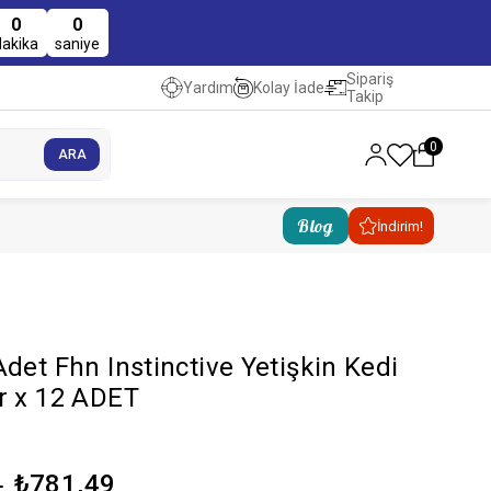
0
0
dakika
saniye
Sipariş
Kolay İade
Yardım
Takip
0
Blog
İndirim!
det Fhn Instinctive Yetişkin Kedi
r x 12 ADET
₺781,49
1