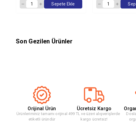
Sepete Ekle
Sep
Son Gezilen Ürünler
Orijinal Ürün
Ücretsiz Kargo
Orga
Ürünleriminiz tamamı orijinal
499 TL ve üzeri alışverişlerde
Dosla
etiketli üründür
kargo ücretsiz!
org