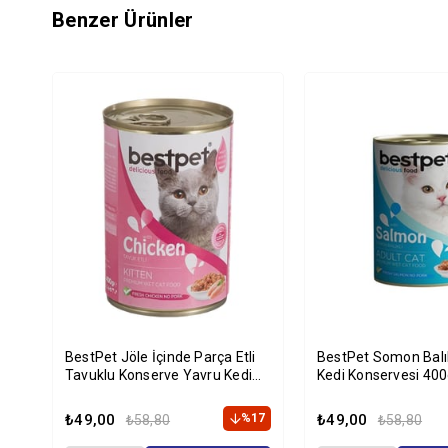
Benzer Ürünler
BestPet Jöle İçinde Parça Etli
BestPet Somon Balık
Tavuklu Konserve Yavru Kedi
Kedi Konservesi 400
Maması 400 gr
₺49,00
%17
₺49,00
₺58,80
₺58,80