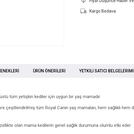
Fiyat Düşünce Haber Ve
Kargo Bedava
ENEKLERI
ÜRÜN ÖNERILERI
YETKİLİ SATICI BELGELERİM
ş üstü tüm yetişkin kediler için uygun bir yaş mamadır.
göre çeşitlendirilmiş tüm Royal Canin yaş mamaları, hem sağlıklı hem de
ir özellikte olan mama kedilerin genel sağlık durumuna olumlu etki eder.