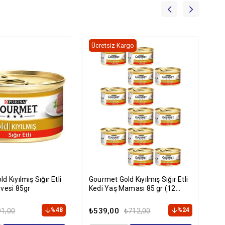
Ücretsiz Kargo
Üc
 Kıyılmış Sığır Etli
Gourmet Gold Kıyılmış Sığır Etli
Gou
vesi 85gr
Kedi Yaş Maması 85 gr (12
Ya
Adet)
%48
₺539,00
%24
₺9
91,00
₺712,00