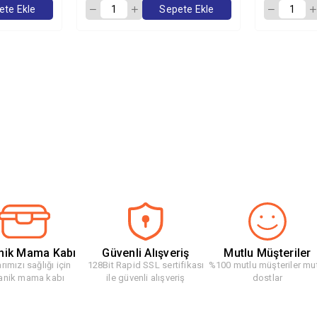
ete Ekle
Sepete Ekle
nik Mama Kabı
Güvenli Alışveriş
Mutlu Müşteriler
rımızı sağlığı için
128Bit Rapid SSL sertifikası
%100 mutlu müşteriler mu
anik mama kabı
ile güvenli alışveriş
dostlar