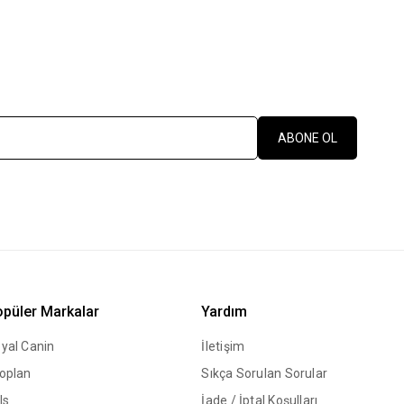
ABONE OL
püler Markalar
Yardım
yal Canin
İletişim
oplan
Sıkça Sorulan Sorular
ls
İade / İptal Koşulları