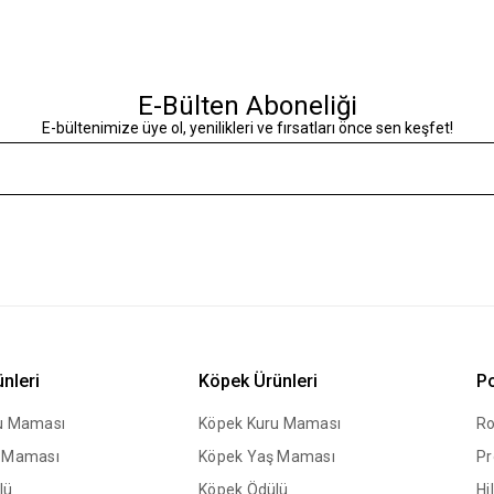
E-Bülten Aboneliği
E-bültenimize üye ol, yenilikleri ve fırsatları önce sen keşfet!
ünleri
Köpek Ürünleri
Po
ru Maması
Köpek Kuru Maması
Ro
ş Maması
Köpek Yaş Maması
Pr
lü
Köpek Ödülü
Hil