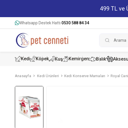
499 TL ve Ü
Whatsapp Destek Hattı
0530 588 84 34
Kedi
Köpek
Kemirgen
Kuş
Balık
Aksesu
Anasayfa
Kedi Ürünleri
Kedi Konserve Mamaları
Royal Cani
Kedi Kur
Köpek K
Hamster
Kedi Kon
Köpek Ko
Tavşan 