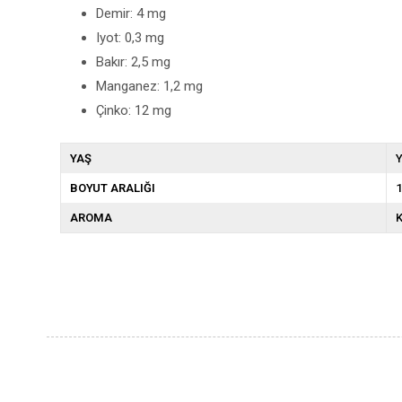
Demir: 4 mg
Iyot: 0,3 mg
Bakır: 2,5 mg
Manganez: 1,2 mg
Çinko: 12 mg
YAŞ
Y
BOYUT ARALIĞI
1
AROMA
K