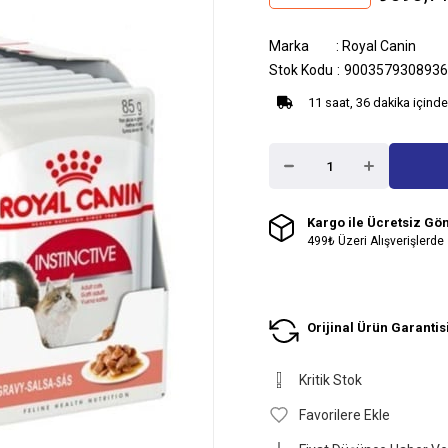
Marka
:
Royal Canin
Stok Kodu
9003579308936
11 saat, 36 dakika içinde
Kargo ile Ücretsiz Gö
499₺ Üzeri Alışverişlerde
Orijinal Ürün Garantis
Kritik Stok
Favorilere Ekle