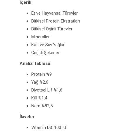
İçerik
Et ve Hayvansal Türevler
Bitkisel Protein Ekstratları
Bitkisel Orjinli Türevler
Mineraller
Katı ve Sıvı Yağlar
Çeşitli Şekerler
Analiz Tablosu
Protein %9
Yağ %2,6
Diyetsel Lif %1,6
Kül %1,4
Nem %82,5
İlaveler
Vitamin D3: 100 IU