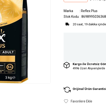
Marka
:
Reflex Plus
Stok Kodu
8698995036368
20 saat, 19 dakika içinde
Kargo ile Ücretsiz Gö
499₺ Üzeri Alışverişlerde
Orijinal Ürün Garantis
Favorilere Ekle