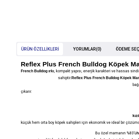
ÜRÜN ÖZELLIKLERI
YORUMLAR
(0)
ÖDEME SEÇ
Reflex Plus French Bulldog Köpek M
French Bulldog ırkı
, kompakt yapısı, enerjik karakteri ve hassas sindi
sahiptir.
Reflex Plus French Bulldog Köpek Ma
bağı
çıkarır.
kızı
küçük hem orta boy köpek sahipleri için ekonomik ve ideal bir çözümd
Bu özel mamanın %83’ü
h