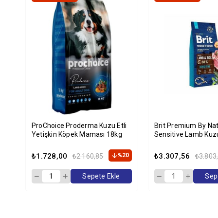
ProChoice Proderma Kuzu Etli
Brit Premium By Nat
Yetişkin Köpek Maması 18kg
Sensitive Lamb Kuzu
Köpek Maması 15 K
₺1.728,00
%20
₺3.307,56
₺2.160,85
₺3.803
Sepete Ekle
Sep