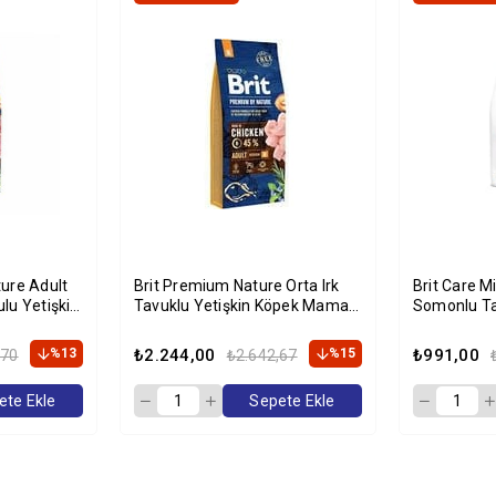
ure Adult
Brit Premium Nature Orta Irk
Brit Care M
lu Yetişkin
Tavuklu Yetişkin Köpek Maması
Somonlu Ta
g
15 Kg
Maması 2 
%13
₺2.244,00
%15
₺991,00
,70
₺2.642,67
ete Ekle
Sepete Ekle