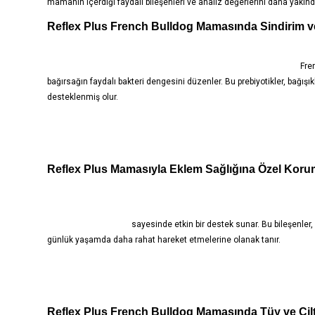
mamanın içerdiği faydalı bileşenleri ve analiz değerlerini daha yakın
Reflex Plus French Bulldog Mamasında Sindirim ve
Fre
bağırsağın faydalı bakteri dengesini düzenler. Bu prebiyotikler, bağış
desteklenmiş olur.
Reflex Plus Mamasıyla Eklem Sağlığına Özel Koru
sayesinde etkin bir destek sunar. Bu bileşenler
günlük yaşamda daha rahat hareket etmelerine olanak tanır.
Reflex Plus French Bulldog Mamasında Tüy ve Cilt