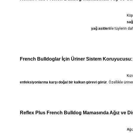
Köp
sağ
yağ asitleri
ile tüylerin d
French Bulldoglar İçin Üriner Sistem Koruyucusu: K
Kız
enfeksiyonlarına karşı doğal bir kalkan görevi görür
. Özellikle ürin
Reflex Plus French Bulldog Mamasında Ağız ve Diş
Ağı