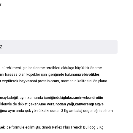
r
İZ
aşam sürebilmesi için beslenme tercihleri oldukça büyük bir öneme
istemi hassas olan köpekler için içeriğinde bulunan
prebiyotikler
,
r ve
yüksek hayvansal protein oranı
, mamanın kalitesini ön plana
ısıyla
değil, aynı zamanda içeriğindeki
glukozamin
ve
kondroitin
leriyle de dikkat çeker.
Aloe vera
,
hodan yağı
,
kahverengi alg
ve
ağlığına aynı anda çok yönlü katkı sunar. 3 Kg ambalaj seçeneği ise hem
şekilde formüle edilmiştir. Şimdi Reflex Plus French Bulldog 3 Kg