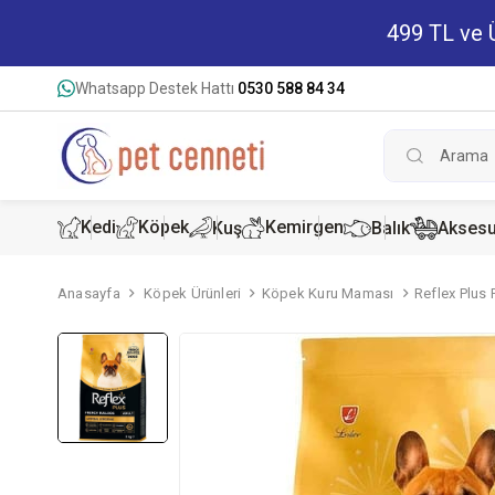
499 TL ve Ü
Whatsapp Destek Hattı
0530 588 84 34
Kedi
Köpek
Kemirgen
Kuş
Balık
Aksesu
Anasayfa
Köpek Ürünleri
Köpek Kuru Maması
Reflex Plus
Kedi Kur
Köpek K
Hamster
Kedi Kon
Köpek Ko
Tavşan 