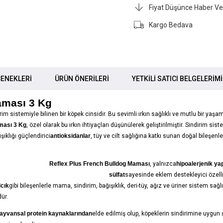
Fiyat Düşünce Haber Ve
Kargo Bedava
ENEKLERI
ÜRÜN ÖNERILERI
YETKİLİ SATICI BELGELERİM
aması 3 Kg
rim sistemiyle bilinen bir köpek cinsidir. Bu sevimli ırkın sağlıklı ve mutlu bir y
ması 3 Kg
, özel olarak bu ırkın ihtiyaçları düşünülerek geliştirilmiştir. Sindirim s
şıklığı güçlendirici
antioksidanlar
, tüy ve cilt sağlığına katkı sunan doğal bileşenle
Reflex Plus French Bulldog Maması
, yalnızca
hipoalerjenik yap
sülfat
sayesinde eklem destekleyici özellik
lcık
gibi bileşenlerle mama, sindirim, bağışıklık, deri-tüy, ağız ve üriner sistem s
ür.
ayvansal protein kaynaklarından
elde edilmiş olup, köpeklerin sindirimine uygun 