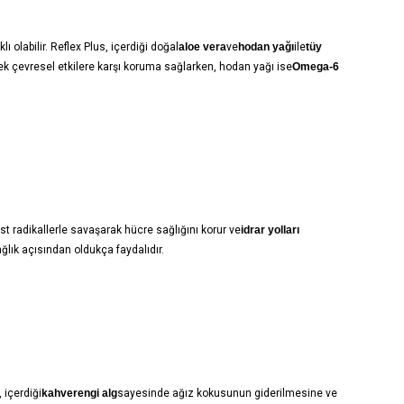
olabilir. Reflex Plus, içerdiği doğal
aloe vera
ve
hodan yağı
ile
tüy
erek çevresel etkilere karşı koruma sağlarken, hodan yağı ise
Omega-6
est radikallerle savaşarak hücre sağlığını korur ve
idrar yolları
ğlık açısından oldukça faydalıdır.
 içerdiği
kahverengi alg
sayesinde ağız kokusunun giderilmesine ve