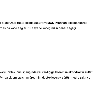
er alan
FOS (Frukto-oligosakkarit)
ve
MOS (Mannan-oligosakkarit)
,
ılmasına katkı sağlar. Bu sayede köpeğinizin genel sağlığı
arşı Reflex Plus, içeriğinde yer verdiği
glukozamin
ve
kondroitin sülfat
 Ayrıca eklem sıvısının üretimini destekleyerek sürtünmeyi azaltır ve