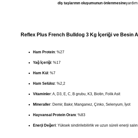
diş taşlarının oluşumunun önlenmesine
yardımc
Reflex Plus French Bulldog 3 Kg İçeriği ve Besin A
Ham Protein
: %27
Yağ İçeriği
: %17
Ham Kül
: %7
Ham Selüloz
: %2,2
Vitaminler
: A, D3, E, C, B grubu, K3, Biotin, Folik Asit
Mineraller
: Demir, Bakır, Manganez, Çinko, Selenyum, İyot
Hayvansal Protein Oranı
: %83
Enerji Değeri
: Yüksek sindirilebilirlik ve uzun süreli enerji salın