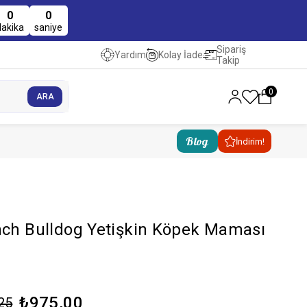
0
0
dakika
saniye
Sipariş
Kolay İade
Yardım
Takip
0
Blog
İndirim!
nch Bulldog Yetişkin Köpek Maması
₺975,00
25