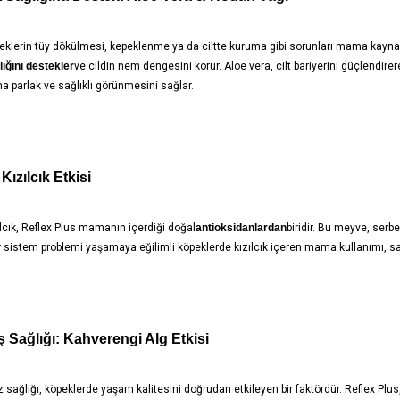
eklerin tüy dökülmesi, kepeklenme ya da ciltte kuruma gibi sorunları mama kaynaklı 
lığını destekler
ve cildin nem dengesini korur. Aloe vera, cilt bariyerini güçlendir
aha parlak ve sağlıklı görünmesini sağlar.
ızılcık Etkisi
ılcık, Reflex Plus mamanın içerdiği doğal
antioksidanlardan
biridir. Bu meyve, serb
er sistem problemi yaşamaya eğilimli köpeklerde kızılcık içeren mama kullanımı, sa
 Sağlığı: Kahverengi Alg Etkisi
z sağlığı, köpeklerde yaşam kalitesini doğrudan etkileyen bir faktördür. Reflex Plus,