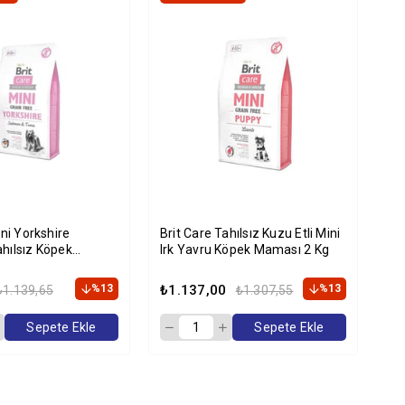
ini Yorkshire
Brit Care Tahılsız Kuzu Etli Mini
Bri
hılsız Köpek
Irk Yavru Köpek Maması 2 Kg
St
Kg
Ma
%13
₺1.137,00
%13
₺1
₺1.139,65
₺1.307,55
Sepete Ekle
Sepete Ekle