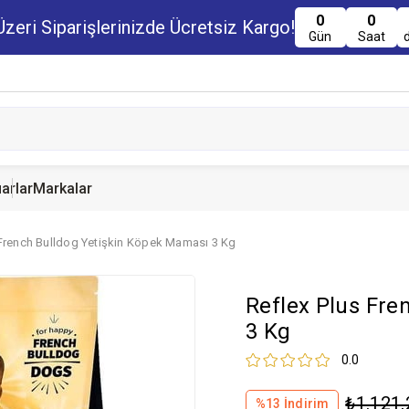
0
0
zeri Siparişlerinizde Ücretsiz Kargo!
Gün
Saat
arlar
Markalar
 French Bulldog Yetişkin Köpek Maması 3 Kg
u Maması
uru Maması
 Yemi
Kedi Ödülleri
Köpek Ödülü
Guinea Pig Yemi
Reflex Plus Fre
serve Maması
nserve Mamaları
Yemi
3 Kg
0.0
₺1.121,
%
13
İndirim