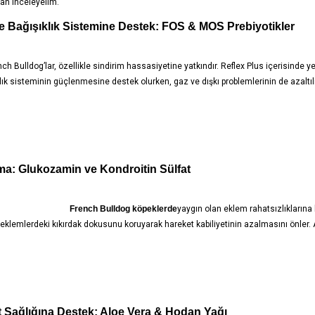
dan inceleyelim.
 Bağışıklık Sistemine Destek: FOS & MOS Prebiyotikler
nch Bulldog’lar, özellikle sindirim hassasiyetine yatkındır. Reflex Plus içerisinde y
ıklık sisteminin güçlenmesine destek olurken, gaz ve dışkı problemlerinin de azalt
ma: Glukozamin ve Kondroitin Sülfat
French Bulldog köpeklerde
yaygın olan eklem rahatsızlıklarına k
, eklemlerdeki kıkırdak dokusunu koruyarak hareket kabiliyetinin azalmasını önler.
 Sağlığına Destek: Aloe Vera & Hodan Yağı