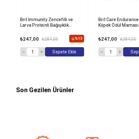
Brit Immunity Zencefilli ve
Brit Care Endurance 
Larva Proteinli Bağışıklık
Köpek Ödül Maması
Destekleyici Köpek Ödülü 150
gr
₺247,00
%13
₺247,00
₺284,05
₺284,05
Sepete Ekle
Sep
Son Gezilen Ürünler