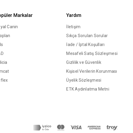
püler Markalar
Yardım
yal Canin
İletişim
oplan
Sıkça Sorulan Sorular
ls
İade / İptal Koşulları
&D
Mesafeli Satış Sözleşmesi
licia
Gizlilik ve Güvenlik
mcat
Kişisel Verilerin Korunması
flex
Üyelik Sözleşmesi
ETK Aydınlatma Metni