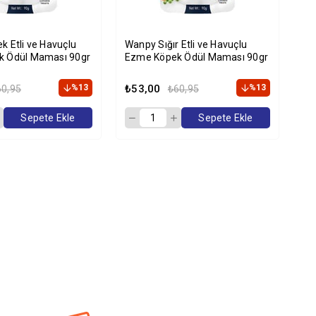
 Etli ve Havuçlu
Wanpy Sığır Etli ve Havuçlu
Wa
k Ödül Maması 90gr
Ezme Köpek Ödül Maması 90gr
Ez
%13
₺53,00
%13
₺5
60,95
₺60,95
Sepete Ekle
Sepete Ekle