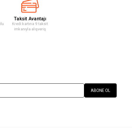
Taksit Avantajı
tlu
Kredi kartına 9 taksit
imkanıyla alışveriş
ABONE OL