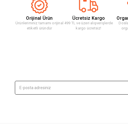
Orijinal Ürün
Ücretsiz Kargo
Orga
Ürünleriminiz tamamı orijinal
499 TL ve üzeri alışverişlerde
Dosla
etiketli üründür
kargo ücretsiz!
org