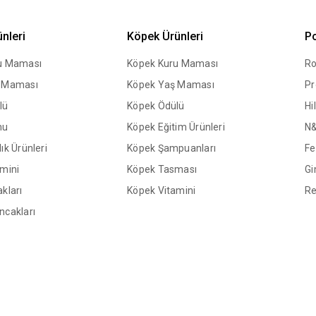
ünleri
Köpek Ürünleri
Po
ru Maması
Köpek Kuru Maması
Ro
ş Maması
Köpek Yaş Maması
Pr
lü
Köpek Ödülü
Hil
mu
Köpek Eğitim Ürünleri
N
ık Ürünleri
Köpek Şampuanları
Fe
amini
Köpek Tasması
Gi
kları
Köpek Vitamini
Re
ncakları