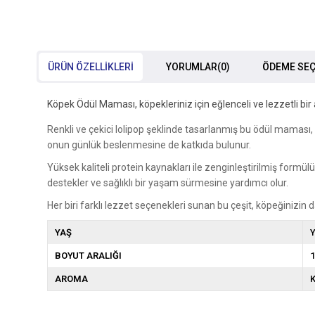
ÜRÜN ÖZELLIKLERI
YORUMLAR
(0)
ÖDEME SEÇ
Köpek Ödül Maması, köpekleriniz için eğlenceli ve lezzetli bir a
Renkli ve çekici lolipop şeklinde tasarlanmış bu ödül maması, 
onun günlük beslenmesine de katkıda bulunur.
Yüksek kaliteli protein kaynakları ile zenginleştirilmiş formülü
destekler ve sağlıklı bir yaşam sürmesine yardımcı olur.
Her biri farklı lezzet seçenekleri sunan bu çeşit, köpeğinizin
YAŞ
Y
BOYUT ARALIĞI
1
AROMA
K