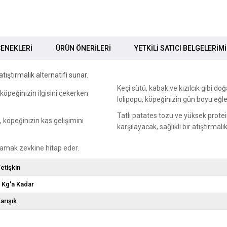
ENEKLERI
ÜRÜN ÖNERILERI
YETKİLİ SATICI BELGELERİM
tıştırmalık alternatifi sunar.
Keçi sütü, kabak ve kızılcık gibi d
köpeğinizin ilgisini çekerken
lolipopu, köpeğinizin gün boyu eğle
Tatlı patates tozu ve yüksek protein
, köpeğinizin kas gelişimini
karşılayacak, sağlıklı bir atıştırmalık
 damak zevkine hitap eder.
etişkin
 Kg'a Kadar
arışık