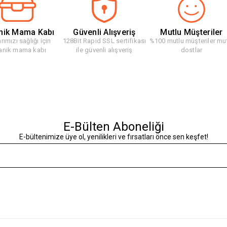
nik Mama Kabı
Güvenli Alışveriş
Mutlu Müşteriler
rımızı sağlığı için
128Bit Rapid SSL sertifikası
%100 mutlu müşteriler mu
anik mama kabı
ile güvenli alışveriş
dostlar
E-Bülten Aboneliği
E-bültenimize üye ol, yenilikleri ve fırsatları önce sen keşfet!