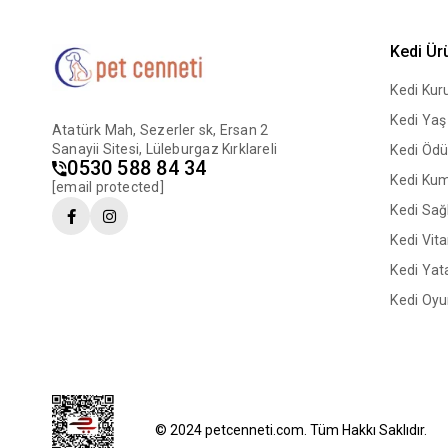
Kedi Ür
Kedi Ku
Kedi Ya
Atatürk Mah, Sezerler sk, Ersan 2
Sanayii Sitesi, Lüleburgaz Kırklareli
Kedi Ödü
0530 588 84 34
Kedi Ku
[email protected]
Kedi Sağl
Kedi Vit
Kedi Yata
Kedi Oyu
© 2024 petcenneti.com. Tüm Hakkı Saklıdır.