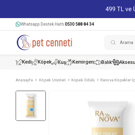
499 TL ve Ü
Whatsapp Destek Hattı
0530 588 84 34
Kedi
Köpek
Kemirgen
Kuş
Balık
Aksesu
Anasayfa
Köpek Ürünleri
Köpek Ödülü
Ranova Köpekler İç
Kedi Kur
Köpek K
Hamster
Kedi Kon
Köpek Ko
Tavşan 