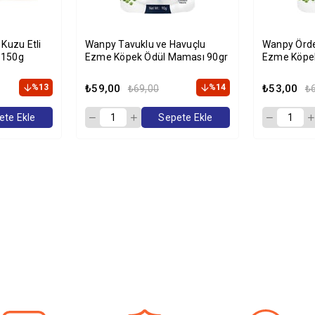
Kuzu Etli
Wanpy Tavuklu ve Havuçlu
Wanpy Ördek
 150g
Ezme Köpek Ödül Maması 90gr
Ezme Köpe
%13
₺59,00
%14
₺53,00
₺69,00
₺
ete Ekle
Sepete Ekle