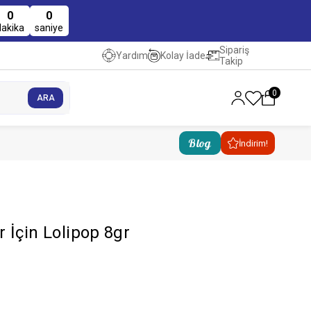
0
0
dakika
saniye
Sipariş
Kolay İade
Yardım
Takip
0
Blog
İndirim!
 İçin Lolipop 8gr