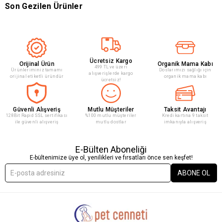
Son Gezilen Ürünler
Ücretsiz Kargo
Orijinal Ürün
Organik Mama Kabı
499 TL ve üzeri
Ürünleriminiz tamamı
Doslarımızı sağlığı için
alışverişlerde kargo
orijinal etiketli üründür
organik mama kabı
ücretsiz!
Güvenli Alışveriş
Mutlu Müşteriler
Taksit Avantajı
128Bit Rapid SSL sertifikası
%100 mutlu müşteriler
Kredi kartına 9 taksit
ile güvenli alışveriş
mutlu dostlar
imkanıyla alışveriş
E-Bülten Aboneliği
E-bültenimize üye ol, yenilikleri ve fırsatları önce sen keşfet!
ABONE OL