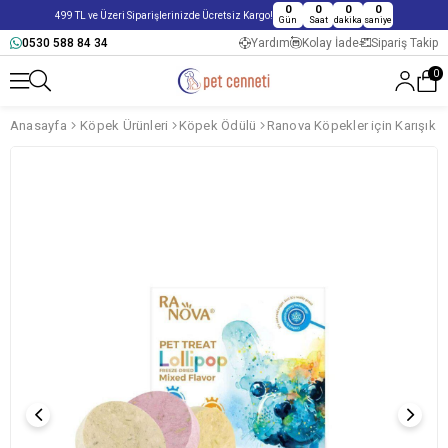
0
0
0
0
499 TL ve Üzeri Siparişlerinizde Ücretsiz Kargo!
Gün
Saat
dakika
saniye
0530 588 84 34
Yardım
Kolay İade
Sipariş Takip
0
Anasayfa
Köpek Ürünleri
Köpek Ödülü