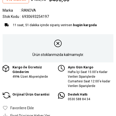
Marka
:
RANOVA
Stok Kodu
6930693254197
11 saat, 51 dakika içinde sipariş verirsen
bugün kargoda
Ürün stoklarımızda kalmamıştır.
Kargo ile Ücretsiz
Aynı Gün Kargo
Gönderim
Hafta İçi Saat 15:00'e Kadar
499₺ Üzeri Alışverişlerde
Verilen Siparişlerde
Cumartesi Saat 12:00'e kadar
Verilen Siparişlerde
Orijinal Ürün Garantisi
Destek Hattı
0530 588 84 34
Favorilere Ekle
Fiyat Düşünce Haber Ver