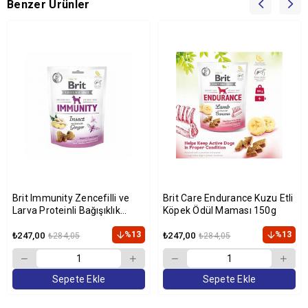
Benzer Ürünler
Brit Immunity Zencefilli ve
Brit Care Endurance Kuzu Etli
Larva Proteinli Bağışıklık
Köpek Ödül Maması 150g
Destekleyici Köpek Ödülü 150
gr
%13
%13
₺247,00
₺247,00
₺284,05
₺284,05
Sepete Ekle
Sepete Ekle