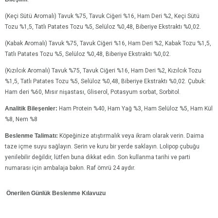
(Keçi Sütü Aromalı) Tavuk %75, Tavuk Ciğeri %16, Ham Deri %2, Keçi Sütü
Tozu %1,5, Tatlı Patates Tozu %5, Selüloz %0,48, Biberiye Ekstraktı %0,02.
(Kabak Aromalı) Tavuk %75, Tavuk Ciğeri %16, Ham Deri %2, Kabak Tozu %1,5,
Tatlı Patates Tozu %5, Selüloz %0,48, Biberiye Ekstraktı %0,02.
(Kızılcık Aromalı) Tavuk %75, Tavuk Ciğeri %16, Ham Deri %2, Kızılcık Tozu
%1,5, Tatlı Patates Tozu %5, Selüloz %0,48, Biberiye Ekstraktı %0,02. Çubuk:
Ham deri %60, Mısır nişastası, Gliserol, Potasyum sorbat, Sorbitol.
Analitik Bileşenler:
Ham Protein %40, Ham Yağ %3, Ham Selüloz %5, Ham Kül
%8, Nem %8
Beslenme Talimatı:
Köpeğinize atıştırmalık veya ikram olarak verin. Daima
taze içme suyu sağlayın. Serin ve kuru bir yerde saklayın. Lolipop çubuğu
yenilebilir değildir, lütfen buna dikkat edin. Son kullanma tarihi ve parti
numarası için ambalaja bakın. Raf ömrü 24 aydır.
Önerilen Günlük Beslenme Kılavuzu