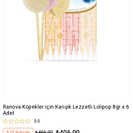
Ranova Köpekler için Karışık Lezzetli Lolipop 8gr x 6
Adet
0.0
₺406,00
₺466,90
%
13
İndirim