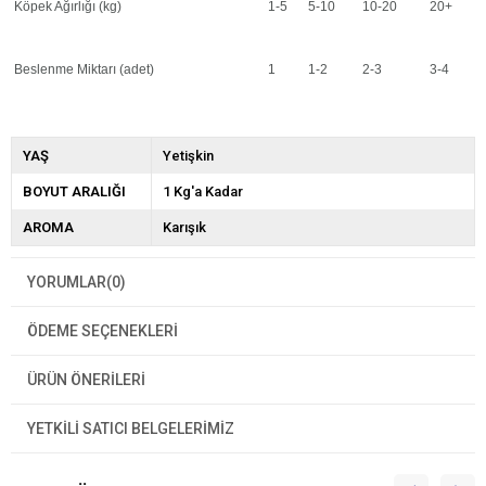
Köpek Ağırlığı (kg)
1-5
5-10
10-20
20+
Beslenme Miktarı (adet)
1
1-2
2-3
3-4
YAŞ
Yetişkin
BOYUT ARALIĞI
1 Kg'a Kadar
AROMA
Karışık
YORUMLAR
(0)
ÖDEME SEÇENEKLERI
ÜRÜN ÖNERILERI
YETKİLİ SATICI BELGELERİMİZ